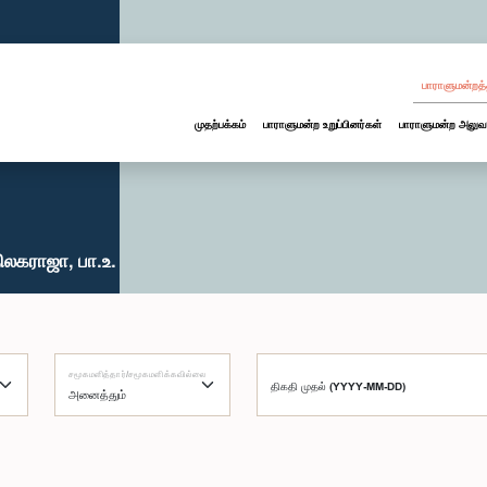
பாராளுமன்றத்
முதற்பக்கம்
பாராளுமன்ற உறுப்பினர்கள்
பாராளுமன்ற அலுவ
லகராஜா, பா.உ.
சமூகமளித்தார்/சமூகமளிக்கவில்லை
திகதி முதல் (YYYY-MM-DD)