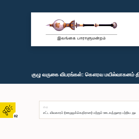
குழு வருகை விபரங்கள்: கௌரவ மயில்வாகனம் தி
குழு
02