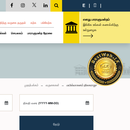
E
|
සි
|
எனது பாராளுமன்றம்
திற்கு வருகை தருதல்
கற்க
பங்கேற்க
இங்கே உங்கள் கணக்கிற்கு
உள்நுழைக
ல்கள்
செயலகம்
பாராளுமன்ற நேரலை
முதற்பக்கம்
வருகைகள்
மயில்வாகனம் திலகராஜா
திகதி வரை (YYYY-MM-DD)
தேடு