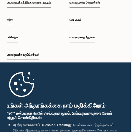
பாராளுமன்றத்திற்கு வருகை தருதல்
பாராளுமன்ற அலுவல்கள்
கற்க
செயலகம்
பங்கேற்க
பாராளுமன்ற நேரலை
பாராளுமன்ற உறுப்பினர்கள்
முதற்பக்கம்
பாராளுமன்ற கையடக்க செயலி
உங்கள் அந்தரங்கத்தை நாம் மதிக்கிறோம்
"சரி" என்பதைக் கிளிக் செய்வதன் மூலம், பின்வருவனவற்றை நீங்கள்
ஏற்றுக் கொள்கிறீர்கள்:
அமர்வு கண்காணிப்பு (Session Tracking):
மென்மையான மற்றும் தனிப்பட்ட
ரீதியான அனுபவத்திற்காக எங்கள் இணையத்தளத்தில் உங்கள் செயற்பாட்டைக்
எம்மை பின்தொடர்க :