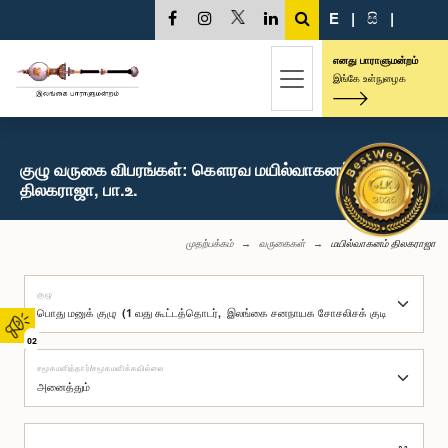
E
|
සි
|
எனது பாராளுமன்றம்
இங்கே உள்நுழைக
குழு வருகை விபரங்கள்: கௌரவ மயில்வாகனம்
திலகராஜா, பா.உ.
முதற்பக்கம்
வருகைகள்
மயில்வாகனம் திலகராஜா
குழு
02
சமூகமளித்தார்/சமூகமளிக்கவில்லை