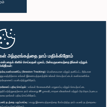
கள் அந்தரங்கத்தை நாம் மதிக்கிறோம்
" என்பதைக் கிளிக் செய்வதன் மூலம், பின்வருவனவற்றை நீங்கள் ஏற்றுக்
ிறீர்கள்:
மர்வு கண்காணிப்பு (Session Tracking):
மென்மையான மற்றும் தனிப்பட்ட ரீதியான
னுபவத்திற்காக எங்கள் இணையத்தளத்தில் உங்கள் செயற்பாட்டைக் கண்காணிக்க
மர்வுகளைப் பயன்படுத்துகிறோம்.
ரவினைப் பதிவு செய்தல் :
எங்கள் சேவைகளின் பாதுகாப்பு மற்றும் செயற்பாட்டை
றுதிப்படுத்துவதற்காக நாம் உங்களது IP முகவரி, சாதன விவரங்கள் மற்றும் பிற தொடர்புடைய
ரவை நாங்கள் பதிவு செய்கிறோம்.
யனர் நடத்தை பகுப்பாய்வு :
எமது இணையத்தளத்தை மேம்படுத்த நாம் பயனர் நடத்தையை
குப்பாய்வு செய்கிறோம்.