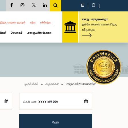
E
|
සි
|
எனது பாராளுமன்றம்
திற்கு வருகை தருதல்
கற்க
பங்கேற்க
இங்கே உங்கள் கணக்கிற்கு
உள்நுழைக
ல்கள்
செயலகம்
பாராளுமன்ற நேரலை
முதற்பக்கம்
வருகைகள்
சத்துர சந்தீப சேனாரத்ன
திகதி வரை (YYYY-MM-DD)
தேடு