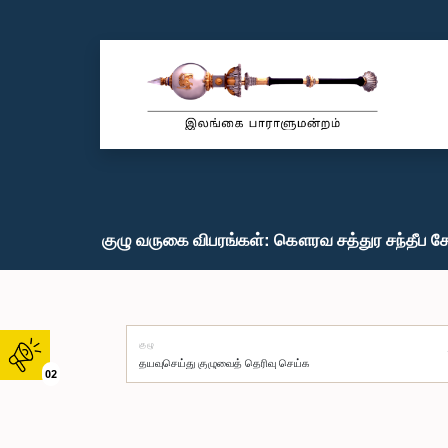
குழு வருகை விபரங்கள்: கௌரவ சத்துர சந்தீப சே
குழு
02