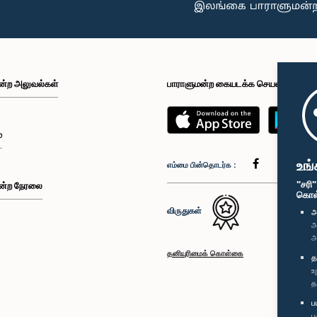
ன்ற அலுவல்கள்
பாராளுமன்ற கையடக்க செயலி
்
உங்
எம்மை பின்தொடர்க :
"சரி
ன்ற நேரலை
கொள்க
விருதுகள்
அ
அ
அ
தனியுரிமைக் கொள்கை
த
உ
த
ப
ப