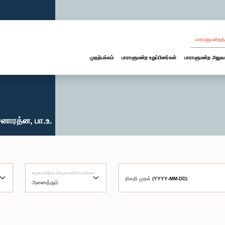
பாராளுமன்றத்
முதற்பக்கம்
பாராளுமன்ற உறுப்பினர்கள்
பாராளுமன்ற அலுவ
னாரத்ன, பா.உ.
சமூகமளித்தார்/சமூகமளிக்கவில்லை
திகதி முதல் (YYYY-MM-DD)