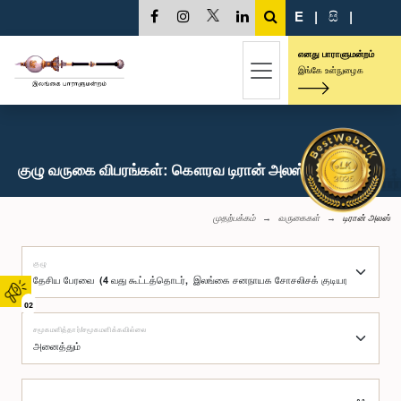
E
|
සි
|
எனது பாராளுமன்றம்
இங்கே உள்நுழைக
குழு வருகை விபரங்கள்: கௌரவ டிரான் அலஸ், பா.உ.
முதற்பக்கம்
வருகைகள்
டிரான் அலஸ்
குழு
02
சமூகமளித்தார்/சமூகமளிக்கவில்லை