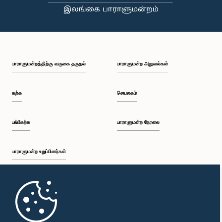
பாராளுமன்றத்திற்கு வருகை தருதல்
பாராளுமன்ற அலுவல்கள்
கற்க
செயலகம்
பங்கேற்க
பாராளுமன்ற நேரலை
பாராளுமன்ற உறுப்பினர்கள்
முதற்பக்கம்
பாராளுமன்ற கையடக்க செயலி