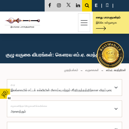
E
|
සි
|
எனது பாராளுமன்றம்
இங்கே உள்நுழைக
குழு வருகை விபரங்கள்: கௌரவ எம்.ஏ. சுமந்திரன், பா.உ.
முதற்பக்கம்
வருகைகள்
எம்.ஏ. சுமந்திரன்
குழு
02
சமூகமளித்தார்/சமூகமளிக்கவில்லை