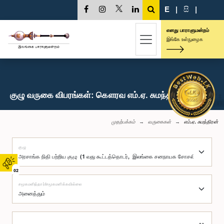
E
|
සි
|
எனது பாராளுமன்றம்
இங்கே உள்நுழைக
குழு வருகை விபரங்கள்: கௌரவ எம்.ஏ. சுமந்திரன், பா.உ.
முதற்பக்கம்
வருகைகள்
எம்.ஏ. சுமந்திரன்
குழு
02
சமூகமளித்தார்/சமூகமளிக்கவில்லை