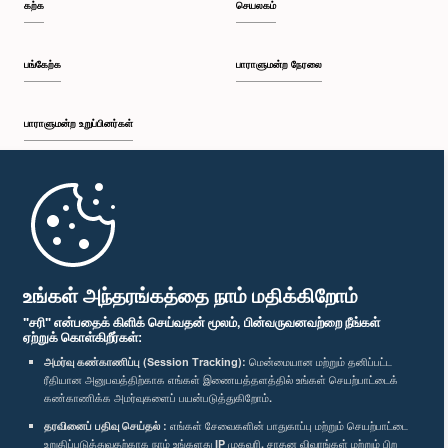
கற்க
செயலகம்
பங்கேற்க
பாராளுமன்ற நேரலை
பாராளுமன்ற உறுப்பினர்கள்
முதற்பக்கம்
பாராளுமன்ற கையடக்க செயலி
உங்கள் அந்தரங்கத்தை நாம் மதிக்கிறோம்
"சரி" என்பதைக் கிளிக் செய்வதன் மூலம், பின்வருவனவற்றை நீங்கள்
ஏற்றுக் கொள்கிறீர்கள்:
அமர்வு கண்காணிப்பு (Session Tracking):
மென்மையான மற்றும் தனிப்பட்ட
ரீதியான அனுபவத்திற்காக எங்கள் இணையத்தளத்தில் உங்கள் செயற்பாட்டைக்
எம்மை பின்தொடர்க :
கண்காணிக்க அமர்வுகளைப் பயன்படுத்துகிறோம்.
தரவினைப் பதிவு செய்தல் :
எங்கள் சேவைகளின் பாதுகாப்பு மற்றும் செயற்பாட்டை
விருதுகள்
உறுதிப்படுத்துவதற்காக நாம் உங்களது IP முகவரி, சாதன விவரங்கள் மற்றும் பிற