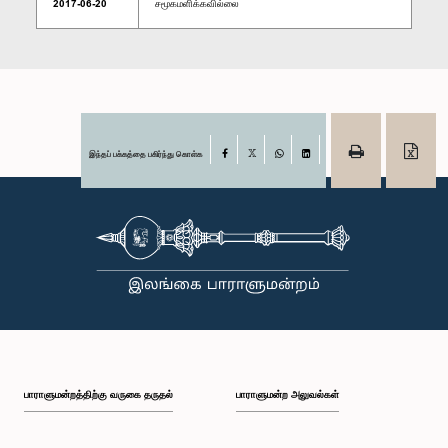
2017-06-20
சமூகமளிக்கவில்லை
இந்தப் பக்கத்தை பகிர்ந்து கொள்க
Facebook
X
WhatsApp
LinkedIn
பாராளுமன்றத்திற்கு வருகை தருதல்
பாராளுமன்ற அலுவல்கள்