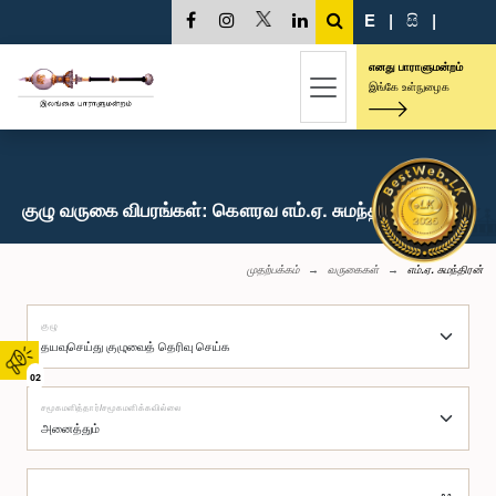
E
|
සි
|
எனது பாராளுமன்றம்
இங்கே உள்நுழைக
குழு வருகை விபரங்கள்: கௌரவ எம்.ஏ. சுமந்திரன், பா.உ.
முதற்பக்கம்
வருகைகள்
எம்.ஏ. சுமந்திரன்
குழு
02
சமூகமளித்தார்/சமூகமளிக்கவில்லை