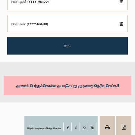
திகதி முதல் (YYYY-MM-DD)
திகதி வரை (YYYY-MM-DD)
தேடு
தரவைப் பெற்றுக்கொள்ள தயவுசெய்து குழுவைத் தெரிவு செய்க!!
இந்தப் பக்கத்தை பகிர்ந்து கொள்க
Facebook
X
WhatsApp
LinkedIn