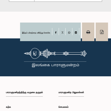
இந்தப் பக்கத்தை பகிர்ந்து கொள்க
Facebook
X
WhatsApp
LinkedIn
பாராளுமன்றத்திற்கு வருகை தருதல்
பாராளுமன்ற அலுவல்கள்
கற்க
செயலகம்