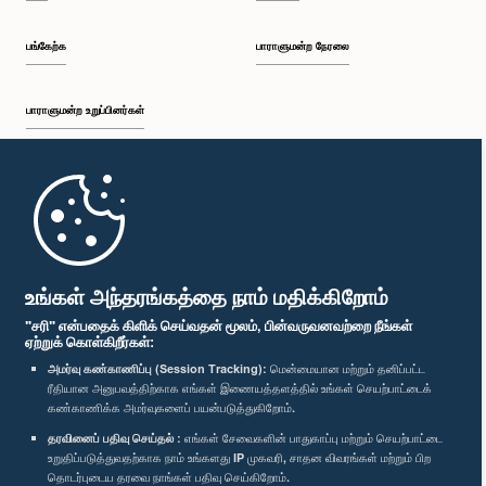
பங்கேற்க
பாராளுமன்ற நேரலை
பாராளுமன்ற உறுப்பினர்கள்
முதற்பக்கம்
பாராளுமன்ற கையடக்க செயலி
உங்கள் அந்தரங்கத்தை நாம் மதிக்கிறோம்
"சரி" என்பதைக் கிளிக் செய்வதன் மூலம், பின்வருவனவற்றை நீங்கள்
ஏற்றுக் கொள்கிறீர்கள்:
அமர்வு கண்காணிப்பு (Session Tracking):
மென்மையான மற்றும் தனிப்பட்ட
ரீதியான அனுபவத்திற்காக எங்கள் இணையத்தளத்தில் உங்கள் செயற்பாட்டைக்
எம்மை பின்தொடர்க :
கண்காணிக்க அமர்வுகளைப் பயன்படுத்துகிறோம்.
தரவினைப் பதிவு செய்தல் :
எங்கள் சேவைகளின் பாதுகாப்பு மற்றும் செயற்பாட்டை
விருதுகள்
உறுதிப்படுத்துவதற்காக நாம் உங்களது IP முகவரி, சாதன விவரங்கள் மற்றும் பிற
தொடர்புடைய தரவை நாங்கள் பதிவு செய்கிறோம்.