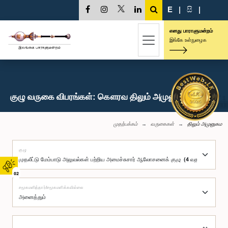
E
|
සි
|
எனது பாராளுமன்றம்
இங்கே உள்நுழைக
குழு வருகை விபரங்கள்: கௌரவ திலும் அமுனுகம, பா.உ.
முதற்பக்கம்
வருகைகள்
திலும் அமுனுகம
குழு
02
சமூகமளித்தார்/சமூகமளிக்கவில்லை