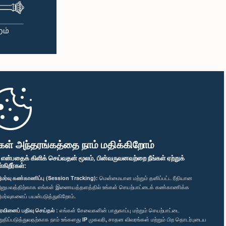
கள் அந்தரங்கத்தை நாம் மதிக்கிறோம்
" என்பதைக் கிளிக் செய்வதன் மூலம், பின்வருவனவற்றை நீங்கள் ஏற்றுக்
ிறீர்கள்:
மர்வு கண்காணிப்பு (Session Tracking):
மென்மையான மற்றும் தனிப்பட்ட ரீதியான
னுபவத்திற்காக எங்கள் இணையத்தளத்தில் உங்கள் செயற்பாட்டைக் கண்காணிக்க
மர்வுகளைப் பயன்படுத்துகிறோம்.
ரவினைப் பதிவு செய்தல் :
எங்கள் சேவைகளின் பாதுகாப்பு மற்றும் செயற்பாட்டை
றுதிப்படுத்துவதற்காக நாம் உங்களது IP முகவரி, சாதன விவரங்கள் மற்றும் பிற தொடர்புடைய