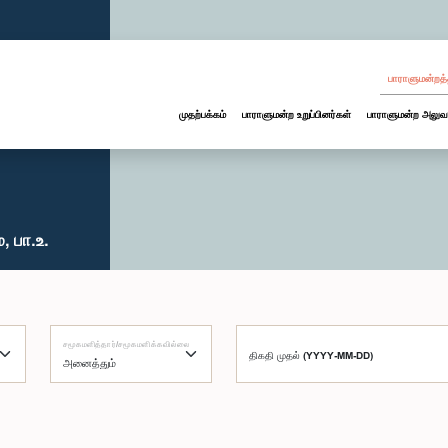
பாராளுமன்றத்
முதற்பக்கம்
பாராளுமன்ற உறுப்பினர்கள்
பாராளுமன்ற அலுவ
 பா.உ.
சமூகமளித்தார்/சமூகமளிக்கவில்லை
திகதி முதல் (YYYY-MM-DD)