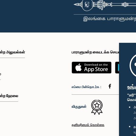
ன்ற அலுவல்கள்
பாராளுமன்ற கையடக்க செயலி
்
உங்
எம்மை பின்தொடர்க :
"சரி
ன்ற நேரலை
கொள்க
விருதுகள்
அ
அ
அ
தனியுரிமைக் கொள்கை
த
உ