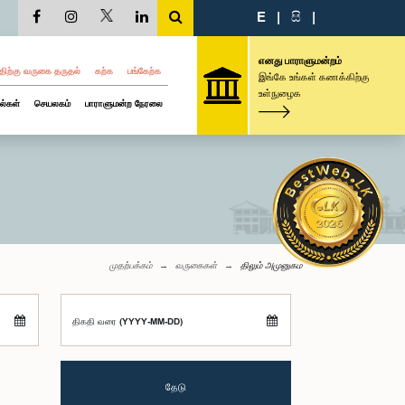
E
|
සි
|
எனது பாராளுமன்றம்
திற்கு வருகை தருதல்
கற்க
பங்கேற்க
இங்கே உங்கள் கணக்கிற்கு
உள்நுழைக
ல்கள்
செயலகம்
பாராளுமன்ற நேரலை
முதற்பக்கம்
வருகைகள்
திலும் அமுனுகம
திகதி வரை (YYYY-MM-DD)
தேடு