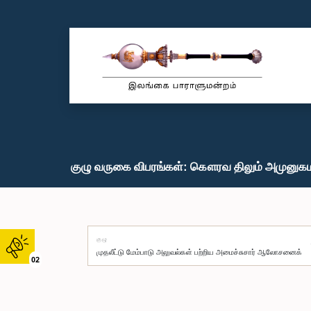
குழு வருகை விபரங்கள்: கௌரவ திலும் அமுனுகம,
குழு
02