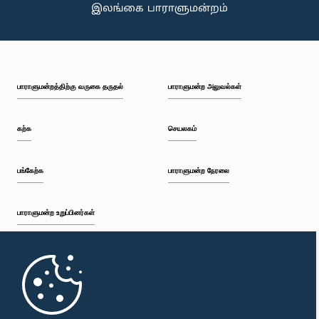
பாராளுமன்றத்திற்கு வருகை தருதல்
பாராளுமன்ற அலுவல்கள்
கற்க
செயலகம்
பங்கேற்க
பாராளுமன்ற நேரலை
பாராளுமன்ற உறுப்பினர்கள்
முதற்பக்கம்
பாராளுமன்ற கையடக்க செயலி