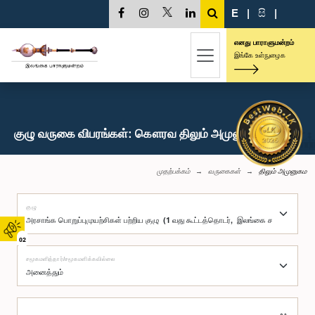
E
|
සි
|
எனது பாராளுமன்றம்
இங்கே உள்நுழைக
குழு வருகை விபரங்கள்: கௌரவ திலும் அமுனுகம, பா.உ.
முதற்பக்கம்
வருகைகள்
திலும் அமுனுகம
குழு
02
சமூகமளித்தார்/சமூகமளிக்கவில்லை