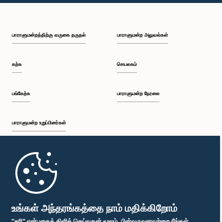
பாராளுமன்றத்திற்கு வருகை தருதல்
பாராளுமன்ற அலுவல்கள்
கற்க
செயலகம்
பங்கேற்க
பாராளுமன்ற நேரலை
பாராளுமன்ற உறுப்பினர்கள்
முதற்பக்கம்
பாராளுமன்ற கையடக்க செயலி
உங்கள் அந்தரங்கத்தை நாம் மதிக்கிறோம்
"சரி" என்பதைக் கிளிக் செய்வதன் மூலம், பின்வருவனவற்றை நீங்கள்