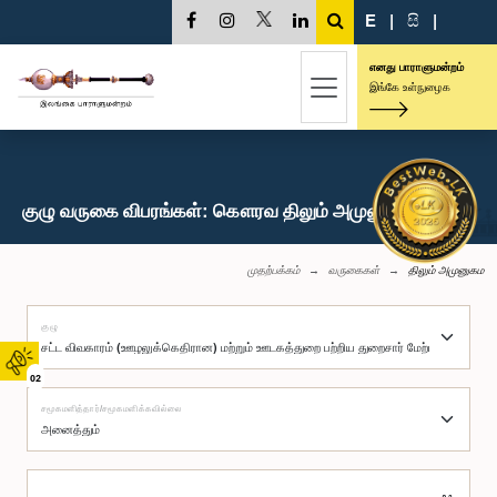
E
|
සි
|
எனது பாராளுமன்றம்
இங்கே உள்நுழைக
குழு வருகை விபரங்கள்: கௌரவ திலும் அமுனுகம, பா.உ.
முதற்பக்கம்
வருகைகள்
திலும் அமுனுகம
குழு
02
சமூகமளித்தார்/சமூகமளிக்கவில்லை