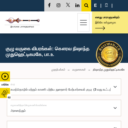
E
|
සි
|
எனது பாராளுமன்றம்
இங்கே உள்நுழைக
குழு வருகை விபரங்கள்: கௌரவ நிஷாந்த
முதுஹெட்டிகமகே, பா.உ.
முதற்பக்கம்
வருகைகள்
நிஷாந்த முதுஹெட்டிகமகே
குழு
பார்க்க
02
சமூகமளித்தார்/சமூகமளிக்கவில்லை