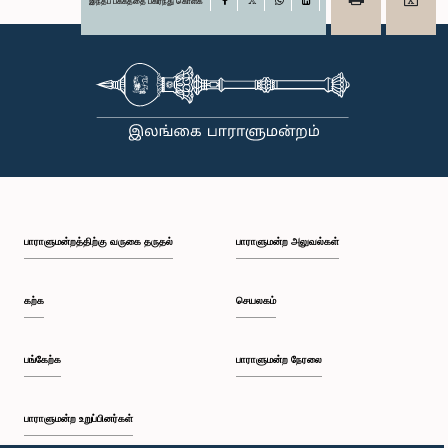
இந்தப் பக்கத்தை பகிர்ந்து கொள்க
Facebook
X
WhatsApp
LinkedIn
பாராளுமன்றத்திற்கு வருகை தருதல்
பாராளுமன்ற அலுவல்கள்
கற்க
செயலகம்
பங்கேற்க
பாராளுமன்ற நேரலை
பாராளுமன்ற உறுப்பினர்கள்