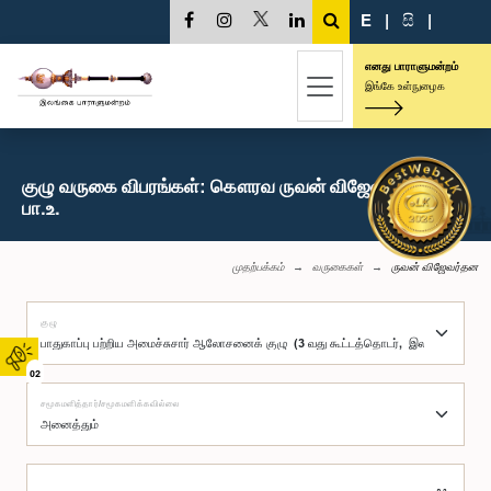
E
|
සි
|
எனது பாராளுமன்றம்
இங்கே உள்நுழைக
குழு வருகை விபரங்கள்: கௌரவ ருவன் விஜேவர்தன,
பா.உ.
முதற்பக்கம்
வருகைகள்
ருவன் விஜேவர்தன
குழு
02
சமூகமளித்தார்/சமூகமளிக்கவில்லை