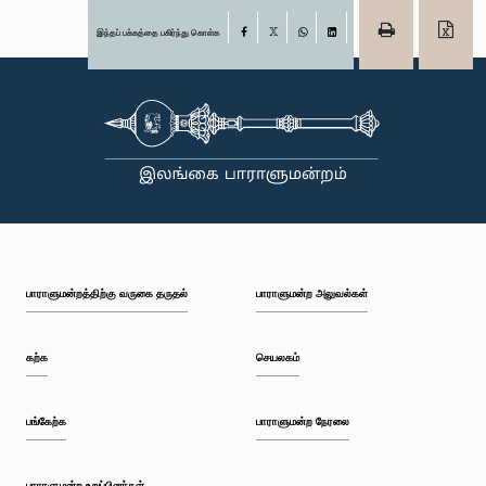
இந்தப் பக்கத்தை பகிர்ந்து கொள்க
Facebook
X
WhatsApp
LinkedIn
பாராளுமன்றத்திற்கு வருகை தருதல்
பாராளுமன்ற அலுவல்கள்
கற்க
செயலகம்
பங்கேற்க
பாராளுமன்ற நேரலை
பாராளுமன்ற உறுப்பினர்கள்