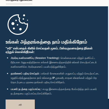
முதற்பக்கம்
பாராளுமன்ற கையடக்க செயலி
உங்கள் அந்தரங்கத்தை நாம் மதிக்கிறோம்
"சரி" என்பதைக் கிளிக் செய்வதன் மூலம், பின்வருவனவற்றை நீங்கள்
ஏற்றுக் கொள்கிறீர்கள்:
அமர்வு கண்காணிப்பு (Session Tracking):
மென்மையான மற்றும் தனிப்பட்ட
ரீதியான அனுபவத்திற்காக எங்கள் இணையத்தளத்தில் உங்கள் செயற்பாட்டைக்
எம்மை பின்தொடர்க :
கண்காணிக்க அமர்வுகளைப் பயன்படுத்துகிறோம்.
தரவினைப் பதிவு செய்தல் :
எங்கள் சேவைகளின் பாதுகாப்பு மற்றும் செயற்பாட்டை
விருதுகள்
உறுதிப்படுத்துவதற்காக நாம் உங்களது IP முகவரி, சாதன விவரங்கள் மற்றும் பிற
தொடர்புடைய தரவை நாங்கள் பதிவு செய்கிறோம்.
பயனர் நடத்தை பகுப்பாய்வு :
எமது இணையத்தளத்தை மேம்படுத்த நாம் பயனர்
தனியுரிமைக் கொள்கை
நடத்தையை பகுப்பாய்வு செய்கிறோம்.
பதிப்புரிமை © இலங்கை பாராளுமன்றம்.
சரி
முழுப்பதிப்புரிமையுடையது.