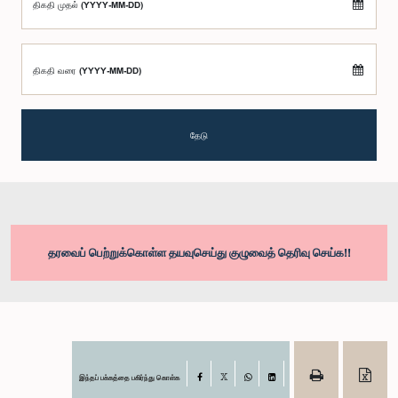
திகதி முதல் (YYYY-MM-DD)
திகதி வரை (YYYY-MM-DD)
தேடு
தரவைப் பெற்றுக்கொள்ள தயவுசெய்து குழுவைத் தெரிவு செய்க!!
இந்தப் பக்கத்தை பகிர்ந்து கொள்க
Facebook
X
WhatsApp
LinkedIn