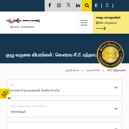
E
|
සි
|
எனது பாராளுமன்றம்
இங்கே உள்நுழைக
குழு வருகை விபரங்கள்: கௌரவ சீ.பீ. ரத்நாயக்க, பா.உ.
முதற்பக்கம்
வருகைகள்
சீ.பீ. ரத்நாயக்க
குழு
02
சமூகமளித்தார்/சமூகமளிக்கவில்லை