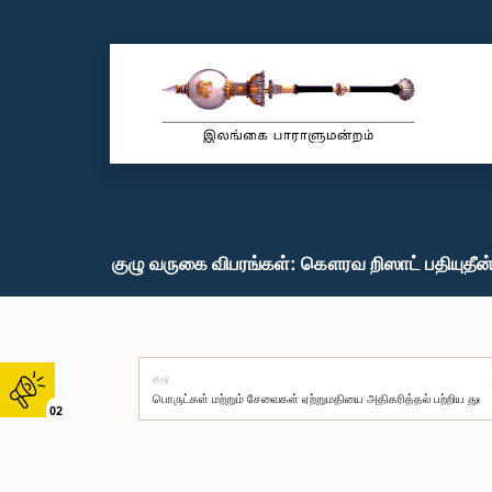
குழு வருகை விபரங்கள்: கௌரவ றிஸாட் பதியுதீன்,
குழு
02