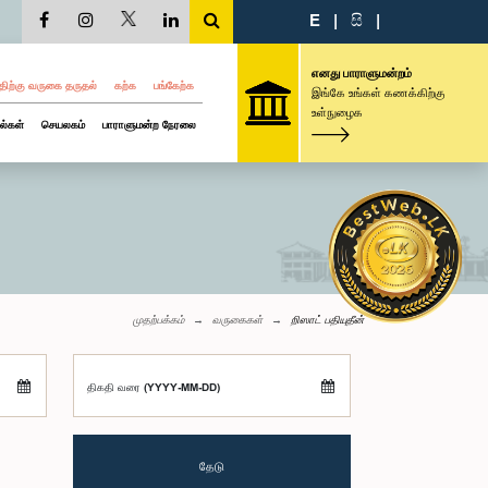
E
|
සි
|
எனது பாராளுமன்றம்
திற்கு வருகை தருதல்
கற்க
பங்கேற்க
இங்கே உங்கள் கணக்கிற்கு
உள்நுழைக
ல்கள்
செயலகம்
பாராளுமன்ற நேரலை
முதற்பக்கம்
வருகைகள்
றிஸாட் பதியுதீன்
திகதி வரை (YYYY-MM-DD)
தேடு