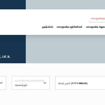
பாராளுமன்றத்
முதற்பக்கம்
பாராளுமன்ற உறுப்பினர்கள்
பாராளுமன்ற அலுவ
 பா.உ.
சமூகமளித்தார்/சமூகமளிக்கவில்லை
திகதி முதல் (YYYY-MM-DD)