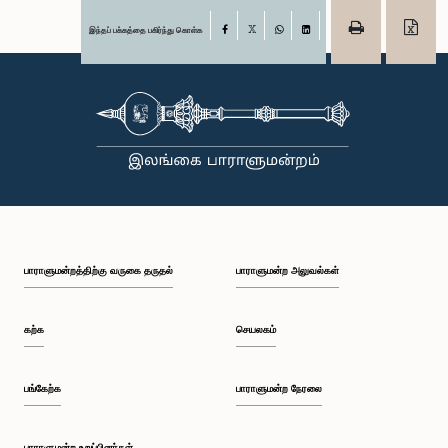
இந்தப் பக்கத்தை பகிர்ந்து கொள்க
Facebook
X
WhatsApp
LinkedIn
பாராளுமன்றத்திற்கு வருகை தருதல்
பாராளுமன்ற அலுவல்கள்
கற்க
செயலகம்
பங்கேற்க
பாராளுமன்ற நேரலை
பாராளுமன்ற உறுப்பினர்கள்