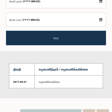
திகதி முதல் (YYYY-MM-DD)
திகதி வரை (YYYY-MM-DD)
தேடு
திகதி
சமூகமளித்தார் / சமூகமளிக்கவில்லை
2017-09-21
சமூகமளிக்கவில்லை