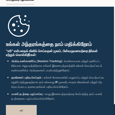
முதற்பக்கம்
பாராளுமன்ற கையடக்க செயலி
உங்கள் அந்தரங்கத்தை நாம் மதிக்கிறோம்
"சரி" என்பதைக் கிளிக் செய்வதன் மூலம், பின்வருவனவற்றை நீங்கள்
ஏற்றுக் கொள்கிறீர்கள்:
அமர்வு கண்காணிப்பு (Session Tracking):
மென்மையான மற்றும் தனிப்பட்ட
ரீதியான அனுபவத்திற்காக எங்கள் இணையத்தளத்தில் உங்கள் செயற்பாட்டைக்
எம்மை பின்தொடர்க :
கண்காணிக்க அமர்வுகளைப் பயன்படுத்துகிறோம்.
தரவினைப் பதிவு செய்தல் :
எங்கள் சேவைகளின் பாதுகாப்பு மற்றும் செயற்பாட்டை
விருதுகள்
உறுதிப்படுத்துவதற்காக நாம் உங்களது IP முகவரி, சாதன விவரங்கள் மற்றும் பிற
தொடர்புடைய தரவை நாங்கள் பதிவு செய்கிறோம்.
பயனர் நடத்தை பகுப்பாய்வு :
எமது இணையத்தளத்தை மேம்படுத்த நாம் பயனர்
தனியுரிமைக் கொள்கை
நடத்தையை பகுப்பாய்வு செய்கிறோம்.
பதிப்புரிமை © இலங்கை பாராளுமன்றம்.
சரி
முழுப்பதிப்புரிமையுடையது.