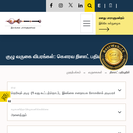
E
|
සි
|
எனது பாராளுமன்றம்
இங்கே உள்நுழைக
குழு வருகை விபரங்கள்: கௌரவ றிஸாட் பதியுதீன், பா.உ.
முதற்பக்கம்
வருகைகள்
றிஸாட் பதியுதீன்
குழு
02
சமூகமளித்தார்/சமூகமளிக்கவில்லை