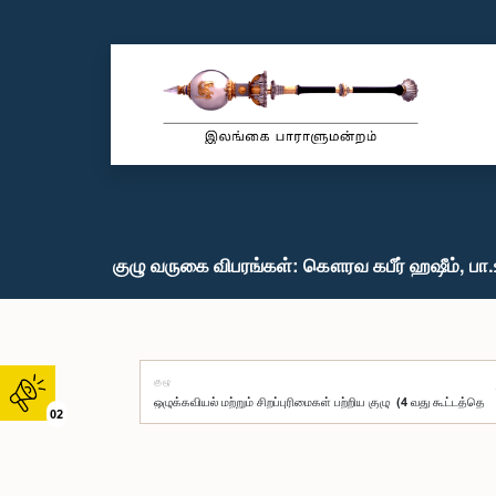
குழு வருகை விபரங்கள்: கௌரவ கபீர் ஹஷீம், பா.
குழு
02