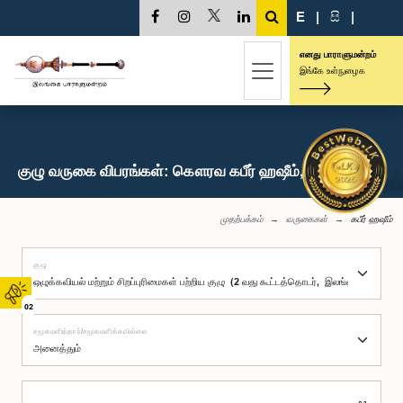
E
|
සි
|
எனது பாராளுமன்றம்
இங்கே உள்நுழைக
குழு வருகை விபரங்கள்: கௌரவ கபீர் ஹஷீம், பா.உ.
முதற்பக்கம்
வருகைகள்
கபீர் ஹஷீம்
குழு
02
சமூகமளித்தார்/சமூகமளிக்கவில்லை