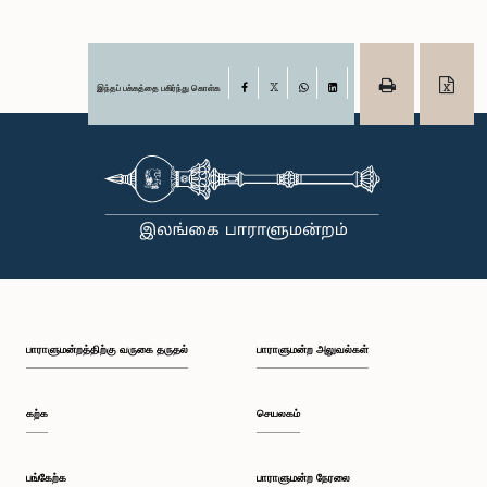
இந்தப் பக்கத்தை பகிர்ந்து கொள்க
Facebook
X
WhatsApp
LinkedIn
பாராளுமன்றத்திற்கு வருகை தருதல்
பாராளுமன்ற அலுவல்கள்
கற்க
செயலகம்
பங்கேற்க
பாராளுமன்ற நேரலை