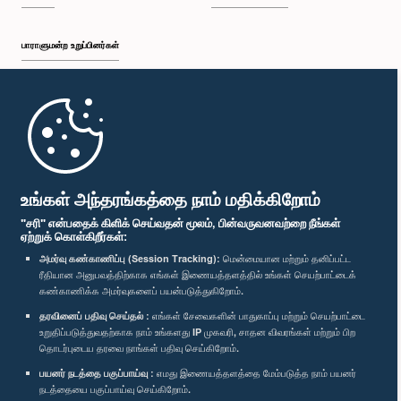
பாராளுமன்ற உறுப்பினர்கள்
முதற்பக்கம்
பாராளுமன்ற கையடக்க செயலி
உங்கள் அந்தரங்கத்தை நாம் மதிக்கிறோம்
"சரி" என்பதைக் கிளிக் செய்வதன் மூலம், பின்வருவனவற்றை நீங்கள்
ஏற்றுக் கொள்கிறீர்கள்:
அமர்வு கண்காணிப்பு (Session Tracking):
மென்மையான மற்றும் தனிப்பட்ட
ரீதியான அனுபவத்திற்காக எங்கள் இணையத்தளத்தில் உங்கள் செயற்பாட்டைக்
எம்மை பின்தொடர்க :
கண்காணிக்க அமர்வுகளைப் பயன்படுத்துகிறோம்.
தரவினைப் பதிவு செய்தல் :
எங்கள் சேவைகளின் பாதுகாப்பு மற்றும் செயற்பாட்டை
விருதுகள்
உறுதிப்படுத்துவதற்காக நாம் உங்களது IP முகவரி, சாதன விவரங்கள் மற்றும் பிற
தொடர்புடைய தரவை நாங்கள் பதிவு செய்கிறோம்.
பயனர் நடத்தை பகுப்பாய்வு :
எமது இணையத்தளத்தை மேம்படுத்த நாம் பயனர்
தனியுரிமைக் கொள்கை
நடத்தையை பகுப்பாய்வு செய்கிறோம்.