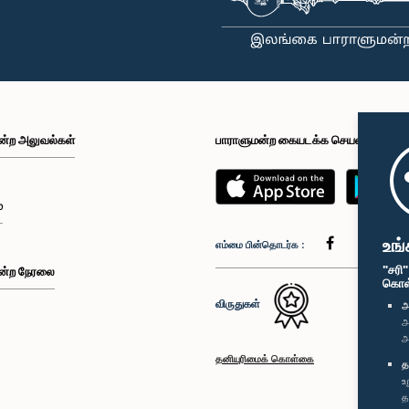
ன்ற அலுவல்கள்
பாராளுமன்ற கையடக்க செயலி
்
உங்
எம்மை பின்தொடர்க :
"சரி
ன்ற நேரலை
கொள்க
விருதுகள்
அ
அ
அ
தனியுரிமைக் கொள்கை
த
உ
த