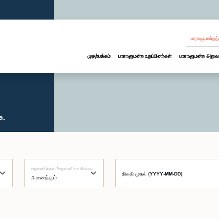
பாராளுமன்றத்
முதற்பக்கம்
பாராளுமன்ற உறுப்பினர்கள்
பாராளுமன்ற அலுவ
உ.
சமூகமளித்தார்/சமூகமளிக்கவில்லை
திகதி முதல் (YYYY-MM-DD)