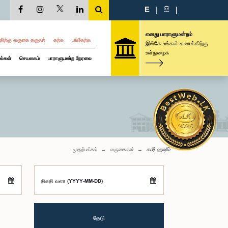
E
|
සි
|
எனது பாராளுமன்றம்
திற்கு வருகை தருதல்
கற்க
பங்கேற்க
இங்கே உங்கள் கணக்கிற்கு
உள்நுழைக
ல்கள்
செயலகம்
பாராளுமன்ற நேரலை
முதற்பக்கம்
வருகைகள்
கபீர் ஹஷீம்
திகதி வரை (YYYY-MM-DD)
தேடு