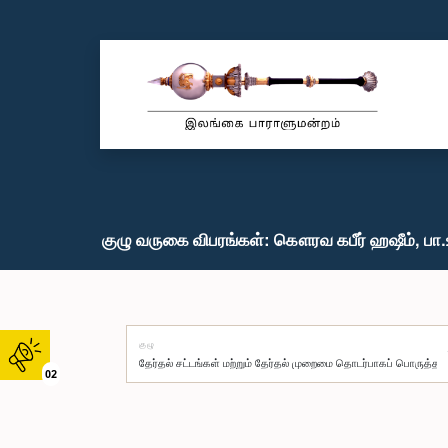
குழு வருகை விபரங்கள்: கௌரவ கபீர் ஹஷீம், பா.
குழு
02