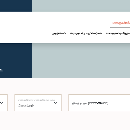
பாராளுமன்றத்
முதற்பக்கம்
பாராளுமன்ற உறுப்பினர்கள்
பாராளுமன்ற அலுவ
உ.
சமூகமளித்தார்/சமூகமளிக்கவில்லை
திகதி முதல் (YYYY-MM-DD)