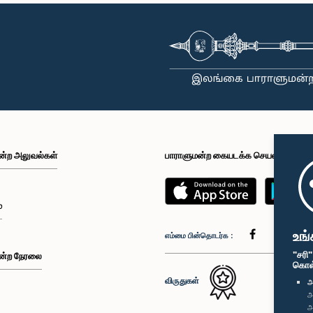
ன்ற அலுவல்கள்
பாராளுமன்ற கையடக்க செயலி
்
உங்
எம்மை பின்தொடர்க :
"சரி
ன்ற நேரலை
கொள்க
விருதுகள்
அ
அ
அ