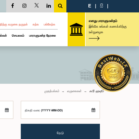
E
|
සි
|
எனது பாராளுமன்றம்
திற்கு வருகை தருதல்
கற்க
பங்கேற்க
இங்கே உங்கள் கணக்கிற்கு
உள்நுழைக
ல்கள்
செயலகம்
பாராளுமன்ற நேரலை
முதற்பக்கம்
வருகைகள்
கபீர் ஹஷீம்
திகதி வரை (YYYY-MM-DD)
தேடு