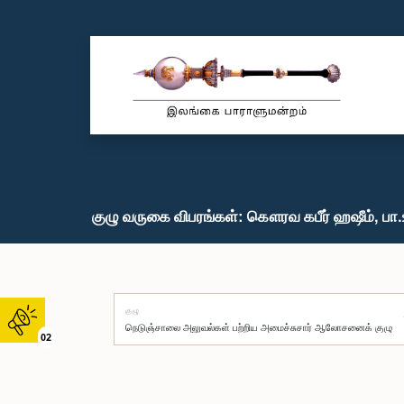
குழு வருகை விபரங்கள்: கௌரவ கபீர் ஹஷீம், பா.
குழு
02