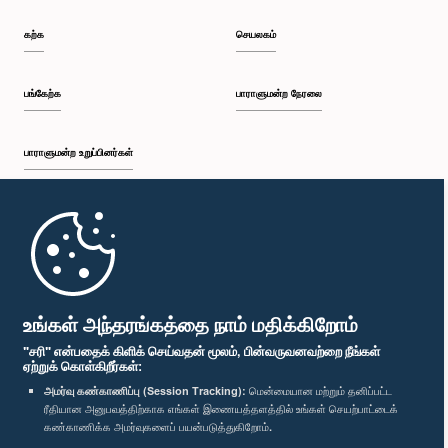
கற்க
செயலகம்
பங்கேற்க
பாராளுமன்ற நேரலை
பாராளுமன்ற உறுப்பினர்கள்
முதற்பக்கம்
பாராளுமன்ற கையடக்க செயலி
உங்கள் அந்தரங்கத்தை நாம் மதிக்கிறோம்
"சரி" என்பதைக் கிளிக் செய்வதன் மூலம், பின்வருவனவற்றை நீங்கள்
ஏற்றுக் கொள்கிறீர்கள்:
அமர்வு கண்காணிப்பு (Session Tracking):
மென்மையான மற்றும் தனிப்பட்ட
ரீதியான அனுபவத்திற்காக எங்கள் இணையத்தளத்தில் உங்கள் செயற்பாட்டைக்
எம்மை பின்தொடர்க :
கண்காணிக்க அமர்வுகளைப் பயன்படுத்துகிறோம்.