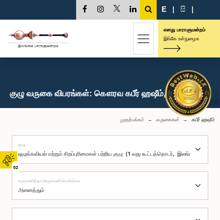
E
|
සි
|
எனது பாராளுமன்றம்
இங்கே உள்நுழைக
குழு வருகை விபரங்கள்: கௌரவ கபீர் ஹஷீம், பா.உ.
முதற்பக்கம்
வருகைகள்
கபீர் ஹஷீம்
குழு
02
சமூகமளித்தார்/சமூகமளிக்கவில்லை