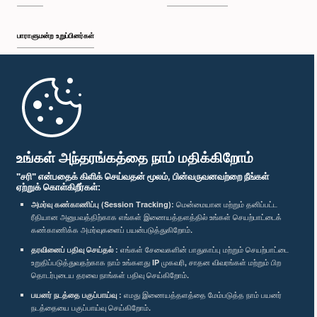
பாராளுமன்ற உறுப்பினர்கள்
முதற்பக்கம்
பாராளுமன்ற கையடக்க செயலி
உங்கள் அந்தரங்கத்தை நாம் மதிக்கிறோம்
"சரி" என்பதைக் கிளிக் செய்வதன் மூலம், பின்வருவனவற்றை நீங்கள்
ஏற்றுக் கொள்கிறீர்கள்:
அமர்வு கண்காணிப்பு (Session Tracking):
மென்மையான மற்றும் தனிப்பட்ட
ரீதியான அனுபவத்திற்காக எங்கள் இணையத்தளத்தில் உங்கள் செயற்பாட்டைக்
எம்மை பின்தொடர்க :
கண்காணிக்க அமர்வுகளைப் பயன்படுத்துகிறோம்.
தரவினைப் பதிவு செய்தல் :
எங்கள் சேவைகளின் பாதுகாப்பு மற்றும் செயற்பாட்டை
விருதுகள்
உறுதிப்படுத்துவதற்காக நாம் உங்களது IP முகவரி, சாதன விவரங்கள் மற்றும் பிற
தொடர்புடைய தரவை நாங்கள் பதிவு செய்கிறோம்.
பயனர் நடத்தை பகுப்பாய்வு :
எமது இணையத்தளத்தை மேம்படுத்த நாம் பயனர்
தனியுரிமைக் கொள்கை
நடத்தையை பகுப்பாய்வு செய்கிறோம்.