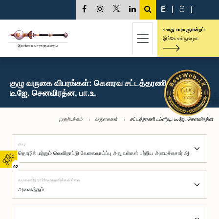
E
|
සි
|
எனது பாராளுமன்றம்
இங்கே உள்நுழைக
குழு வருகை விபரங்கள்: கௌரவ சட்டத்தரணி டப்ளியூ.
டீ.ஜே. செனவிரத்ன, பா.உ.
முதற்பக்கம்
வருகைகள்
சட்டத்தரணி டப்ளியூ. டீ.ஜே. செனவிரத்ன
குழு
02
சமூகமளித்தார்/சமூகமளிக்கவில்லை