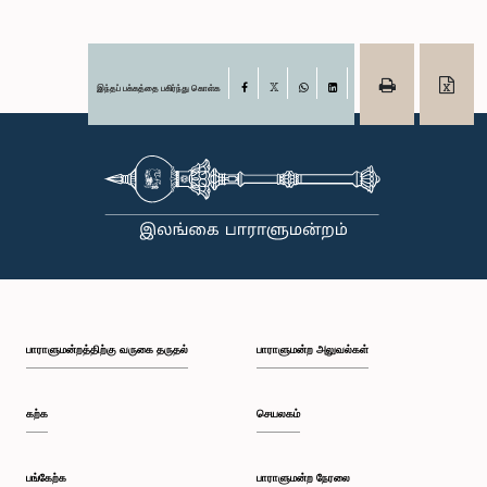
இந்தப் பக்கத்தை பகிர்ந்து கொள்க
Facebook
X
WhatsApp
LinkedIn
பாராளுமன்றத்திற்கு வருகை தருதல்
பாராளுமன்ற அலுவல்கள்
கற்க
செயலகம்
பங்கேற்க
பாராளுமன்ற நேரலை