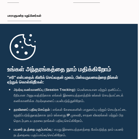
பாராளுமன்ற உறுப்பினர்கள்
முதற்பக்கம்
பாராளுமன்ற கையடக்க செயலி
உங்கள் அந்தரங்கத்தை நாம் மதிக்கிறோம்
"சரி" என்பதைக் கிளிக் செய்வதன் மூலம், பின்வருவனவற்றை நீங்கள்
ஏற்றுக் கொள்கிறீர்கள்:
அமர்வு கண்காணிப்பு (Session Tracking):
மென்மையான மற்றும் தனிப்பட்ட
ரீதியான அனுபவத்திற்காக எங்கள் இணையத்தளத்தில் உங்கள் செயற்பாட்டைக்
எம்மை பின்தொடர்க :
கண்காணிக்க அமர்வுகளைப் பயன்படுத்துகிறோம்.
தரவினைப் பதிவு செய்தல் :
எங்கள் சேவைகளின் பாதுகாப்பு மற்றும் செயற்பாட்டை
விருதுகள்
உறுதிப்படுத்துவதற்காக நாம் உங்களது IP முகவரி, சாதன விவரங்கள் மற்றும் பிற
தொடர்புடைய தரவை நாங்கள் பதிவு செய்கிறோம்.
பயனர் நடத்தை பகுப்பாய்வு :
எமது இணையத்தளத்தை மேம்படுத்த நாம் பயனர்
தனியுரிமைக் கொள்கை
நடத்தையை பகுப்பாய்வு செய்கிறோம்.