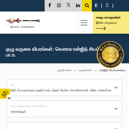
E
|
සි
|
எனது பாராளுமன்றம்
இங்கே உள்நுழைக
குழு வருகை விபரங்கள்: கௌரவ ரன்ஜித் சியம்பலாபிடிய,
பா.உ.
முதற்பக்கம்
வருகைகள்
ரன்ஜித் சியம்பலாபிடிய
குழு
02
சமூகமளித்தார்/சமூகமளிக்கவில்லை