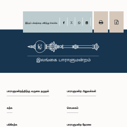
இந்தப் பக்கத்தை பகிர்ந்து கொள்க
Facebook
X
WhatsApp
LinkedIn
பாராளுமன்றத்திற்கு வருகை தருதல்
பாராளுமன்ற அலுவல்கள்
கற்க
செயலகம்
பங்கேற்க
பாராளுமன்ற நேரலை