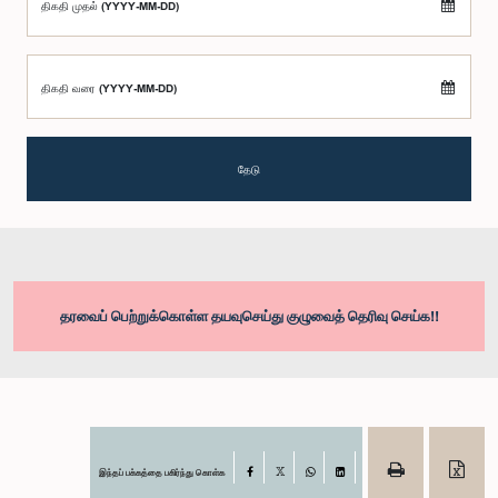
திகதி முதல் (YYYY-MM-DD)
திகதி வரை (YYYY-MM-DD)
தேடு
தரவைப் பெற்றுக்கொள்ள தயவுசெய்து குழுவைத் தெரிவு செய்க!!
இந்தப் பக்கத்தை பகிர்ந்து கொள்க
Facebook
X
WhatsApp
LinkedIn