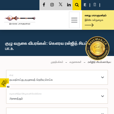
E
|
සි
|
எனது பாராளுமன்றம்
இங்கே உள்நுழைக
குழு வருகை விபரங்கள்: கௌரவ ரன்ஜித் சியம்பலாபிடிய,
பா.உ.
முதற்பக்கம்
வருகைகள்
ரன்ஜித் சியம்பலாபிடிய
குழு
02
சமூகமளித்தார்/சமூகமளிக்கவில்லை