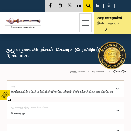
E
|
සි
|
எனது பாராளுமன்றம்
இங்கே உள்நுழைக
குழு வருகை விபரங்கள்: கௌரவ (பேராசிரியர்) ஜீ.எல்.
பீரிஸ், பா.உ.
முதற்பக்கம்
வருகைகள்
ஜீ.எல். பீரிஸ்
குழு
02
சமூகமளித்தார்/சமூகமளிக்கவில்லை