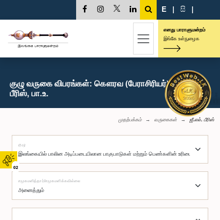
E
|
සි
|
எனது பாராளுமன்றம்
இங்கே உள்நுழைக
குழு வருகை விபரங்கள்: கௌரவ (பேராசிரியர்) ஜீ.எல்.
பீரிஸ், பா.உ.
முதற்பக்கம்
வருகைகள்
ஜீ.எல். பீரிஸ்
குழு
02
சமூகமளித்தார்/சமூகமளிக்கவில்லை