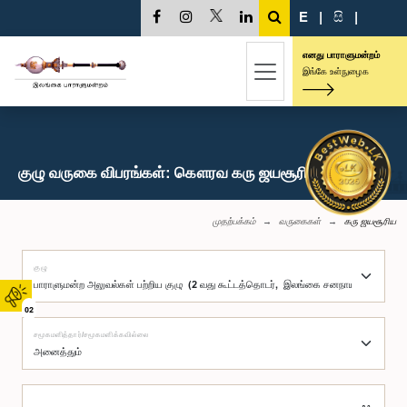
E
|
සි
|
எனது பாராளுமன்றம்
இங்கே உள்நுழைக
குழு வருகை விபரங்கள்: கௌரவ கரு ஜயசூரிய, பா.உ.
முதற்பக்கம்
வருகைகள்
கரு ஜயசூரிய
குழு
02
சமூகமளித்தார்/சமூகமளிக்கவில்லை