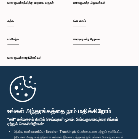
பாராளுமன்றத்திற்கு வருகை தருதல்
பாராளுமன்ற அலுவல்கள்
கற்க
செயலகம்
பங்கேற்க
பாராளுமன்ற நேரலை
பாராளுமன்ற உறுப்பினர்கள்
முதற்பக்கம்
பாராளுமன்ற கையடக்க செயலி
உங்கள் அந்தரங்கத்தை நாம் மதிக்கிறோம்
"சரி" என்பதைக் கிளிக் செய்வதன் மூலம், பின்வருவனவற்றை நீங்கள்
ஏற்றுக் கொள்கிறீர்கள்:
அமர்வு கண்காணிப்பு (Session Tracking):
மென்மையான மற்றும் தனிப்பட்ட
ரீதியான அனுபவத்திற்காக எங்கள் இணையத்தளத்தில் உங்கள் செயற்பாட்டைக்
எம்மை பின்தொடர்க :