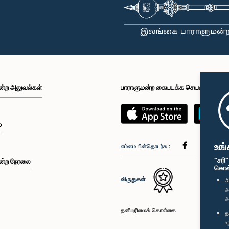
ன்ற அலுவல்கள்
பாராளுமன்ற கையடக்க செயலி
்
உங்
எம்மை பின்தொடர்க :
"சரி
ன்ற நேரலை
கொள்க
விருதுகள்
அ
அ
அ
தனியுரிமைக் கொள்கை
த
உ