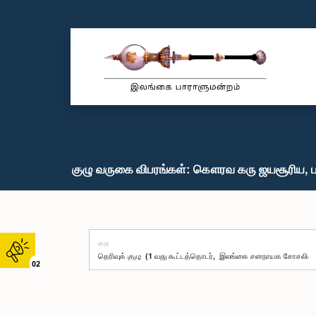
குழு வருகை விபரங்கள்: கௌரவ கரு ஜயசூரிய, ப
குழு
02