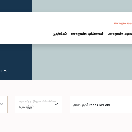
பாராளுமன்றத்
முதற்பக்கம்
பாராளுமன்ற உறுப்பினர்கள்
பாராளுமன்ற அலுவ
ா.உ.
சமூகமளித்தார்/சமூகமளிக்கவில்லை
திகதி முதல் (YYYY-MM-DD)