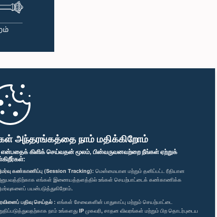
கள் அந்தரங்கத்தை நாம் மதிக்கிறோம்
" என்பதைக் கிளிக் செய்வதன் மூலம், பின்வருவனவற்றை நீங்கள் ஏற்றுக்
ிறீர்கள்:
மர்வு கண்காணிப்பு (Session Tracking):
மென்மையான மற்றும் தனிப்பட்ட ரீதியான
னுபவத்திற்காக எங்கள் இணையத்தளத்தில் உங்கள் செயற்பாட்டைக் கண்காணிக்க
மர்வுகளைப் பயன்படுத்துகிறோம்.
ரவினைப் பதிவு செய்தல் :
எங்கள் சேவைகளின் பாதுகாப்பு மற்றும் செயற்பாட்டை
றுதிப்படுத்துவதற்காக நாம் உங்களது IP முகவரி, சாதன விவரங்கள் மற்றும் பிற தொடர்புடைய