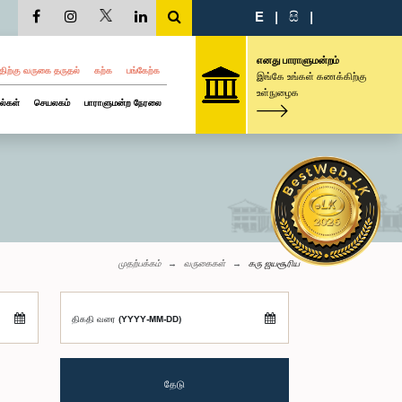
E
|
සි
|
எனது பாராளுமன்றம்
திற்கு வருகை தருதல்
கற்க
பங்கேற்க
இங்கே உங்கள் கணக்கிற்கு
உள்நுழைக
ல்கள்
செயலகம்
பாராளுமன்ற நேரலை
முதற்பக்கம்
வருகைகள்
கரு ஜயசூரிய
திகதி வரை (YYYY-MM-DD)
தேடு