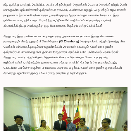
இது குறித்து கருத்துத் தெரிவித்த மகளிர் மற்றும் சிறுவர் அலுவல்கள் கௌரவ அமைச்சர் மற்றும் பெண்
பாராளுமன்ற உறுப்பினர்களின் ஒன்றியத்தின் தலைவர், பெண்களை வலுவூட்டுவது மற்றும் சிறுவர்களின்
நலனுக்காக இலங்கை மேற்கொள்ளும் முயற்சிகளுக்கு ஆதரவளிக்கும் வகையில் பெறப்பட்ட இந்த
நன்கொடையை, தற்போதைய பேரனர்த்த சூழ்நிலையில் பாதிக்கப்பட்டவர்களுக்கு வழங்கத்
தீர்மானித்திருப்பது அவர்களுக்கு ஒரு நிவாரணமாக இருக்கும் என்று தெரிவித்தார்.
அத்துடன், இந்த நன்கொடையை வழங்குவதற்கு முதன்மைக் காரணமாக இருந்த சீன மக்கள்
குடியரசுக்கும், சீனத் தூதுவர் சீ ஷென்ஹொங் (Qi Zhenhong) அவர்களுக்கும் மற்றும் அனைத்து சீன
பெண்கள் சம்மேளனத்துக்கும் பாராளுமன்றத்தின் செயலாளர் நாயகமும், பெண் பாராளுமன்ற
ஒன்றியத்தின் செயலாளருமான குஷானி ரோஹணதீர அவர்கள் விசேட நன்றியைத் தெரிவித்தார்.
அத்துடன், மகளிர் மற்றும் சிறுவர் அலுவல்கள் கௌரவ அமைச்சரும் பெண் பாராளுமன்ற
உறுப்பினர்களின் ஒன்றியத்தின் தலைவருமான சரோஜா சாவித்ரி போல்ராஜ் அவர்களுக்கும், இது
தொடர்பாக ஆரம்பத்திலிருந்தே பாரியளவில் ஆதரவை வழங்கிய பெண் பாராளுமன்ற ஒன்றியத்தின்
அனைத்து உறுப்பினர்களுக்கும் அவர் தனது நன்றியைத் தெரிவித்தார்.