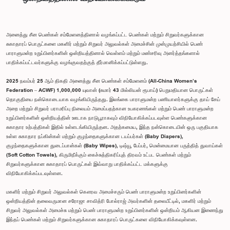
அனைத்து சீன பெண்கள் சம்மேளனத்தினால் வழங்கப்பட்ட பெண்கள் மற்றும் சிறுவர்களுக்கான
சுகாதாரப் பொருட்களை மகளிர் மற்றும் சிறுவர் அலுவல்கள் அமைச்சின் முன்முயற்சியில் பெண்
பாராளுமன்ற உறுப்பினர்களின் ஒன்றியத்தினால் வெள்ளம் மற்றும் மண்சரிவு அனர்த்தங்களால்
பாதிக்கப்பட்டவர்களுக்கு வழங்குவதற்குத் தீர்மானிக்கப்பட்டுள்ளது.
2025 நவம்பர் 25 ஆம் திகதி அனைத்து சீன பெண்கள் சம்மேளனம் (All-China Women’s
Federation – ACWF) 1,000,000 யுவான் (சுமார் 43 மில்லியன் ரூபாய்) பெறுமதியான பொருட்கள்
தொகுதியை நன்கொடையாக வழங்கியிருந்தது. இலங்கை பாராளுமன்ற பணியாளர்களுக்கு தாய் சேய்
அறை மற்றும் சிறுவர் பராமரிப்பு நிலையம் அமைப்பதற்கான உபகரணங்கள் மற்றும் பெண் பாராளுமன்ற
உறுப்பினர்களின் ஒன்றியத்தின் ஊடாக நாடுபூராகவும் விநியோகிக்கப்படவுள்ள பெண்களுக்கான
சுகாதார உற்பத்திகள் இதில் உள்ளடங்கியிருந்தன. அதற்கமைய, இந்த நன்கொடையின் ஒரு பகுதியாக
உள்ள சுகாதார நப்கின்கள் மற்றும் குழந்தைகளுக்கான டயப்பர்கள் (Baby Diapers),
குழந்தைகளுக்கான துடைப்பான்கள் (Baby Wipes), டிஷ்யூ பேப்பர், மென்மையான பருத்தித் துவாய்கள்
(Soft Cotton Towels), கிருமிநீக்கும் கைச்சுத்திகரிப்புத் திரவம் உட்பட பெண்கள் மற்றும்
சிறுவர்களுக்கான சுகாதாரப் பொருட்கள் இவ்வாறு பாதிக்கப்பட்ட மக்களுக்கு
விநியோகிக்கப்படவுள்ளன.
மகளிர் மற்றும் சிறுவர் அலுவல்கள் கௌரவ அமைச்சரும் பெண் பாராளுமன்ற உறுப்பினர்களின்
ஒன்றியத்தின் தலைவருமான சரோஜா சாவித்ரி போல்ராஜ் அவர்களின் தலையீட்டில், மகளிர் மற்றும்
சிறுவர் அலுவல்கள் அமைச்சு மற்றும் பெண் பாராளுமன்ற உறுப்பினர்களின் ஒன்றியம் ஆகியன இணைந்து
இந்தப் பெண்கள் மற்றும் சிறுவர்களுக்கான சுகாதாரப் பொருட்களை விநியோகிக்கவுள்ளன.