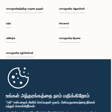
பாராளுமன்றத்திற்கு வருகை தருதல்
பாராளுமன்ற அலுவல்கள்
கற்க
செயலகம்
பங்கேற்க
பாராளுமன்ற நேரலை
பாராளுமன்ற உறுப்பினர்கள்
முதற்பக்கம்
பாராளுமன்ற கையடக்க செயலி
உங்கள் அந்தரங்கத்தை நாம் மதிக்கிறோம்
"சரி" என்பதைக் கிளிக் செய்வதன் மூலம், பின்வருவனவற்றை நீங்கள்
ஏற்றுக் கொள்கிறீர்கள்: