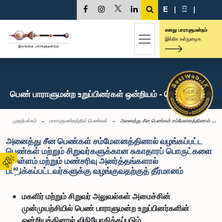
E
|
සි
|
எனது பாராளுமன்றம்
இங்கே உள்நுழைக
பெண் பாராளுமன்ற உறுப்பினர்கள் ஒன்றியம் - செய்திகள்
முதற்பக்கம்
பாராளுமன்றத்தில் பெண்கள்
அனைத்து சீன பெண்கள் சம்மேளனத்தினால் ...
அனைத்து சீன பெண்கள் சம்மேளனத்தினால் வழங்கப்பட்ட
பெண்கள் மற்றும் சிறுவர்களுக்கான சுகாதாரப் பொருட்களை
வெள்ளம் மற்றும் மண்சரிவு அனர்த்தங்களால்
பாதிக்கப்பட்டவர்களுக்கு வழங்குவதற்குத் தீர்மானம்
02
மகளிர் மற்றும் சிறுவர் அலுவல்கள் அமைச்சின்
முன்முயற்சியில் பெண் பாராளுமன்ற உறுப்பினர்களின்
ஒன்றியத்தினால் விநியோகிக்கப்படும்