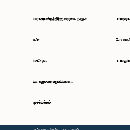
பாராளுமன்றத்திற்கு வருகை தருதல்
பாராளும
கற்க
செயலகம
பங்கேற்க
பாராளும
பாராளுமன்ற உறுப்பினர்கள்
முதற்பக்கம்
பதிப்புரிமை © இலங்கை பாராளுமன்றம்.