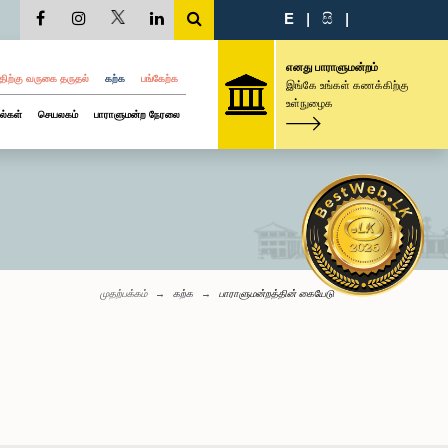
E
|
සි
|
எனது பாராளுமன்றம்
திற்கு வருகை தருதல்
கற்க
பங்கேற்க
இங்கே உங்கள் கணக்கிற்கு
உள்நுழைக
ல்கள்
செயலகம்
பாராளுமன்ற நேரலை
முதற்பக்கம்
கற்க
பாராளுமன்றத்தின் கையேடு