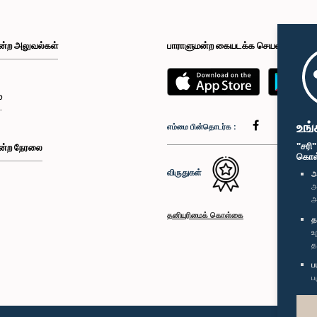
ன்ற அலுவல்கள்
பாராளுமன்ற கையடக்க செயலி
்
உங்
எம்மை பின்தொடர்க :
"சரி
ன்ற நேரலை
கொள்க
விருதுகள்
அ
அ
அ
தனியுரிமைக் கொள்கை
த
உ
த
ப
ப