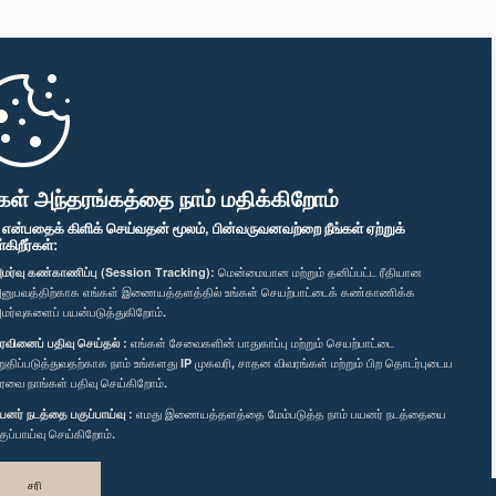
கள் அந்தரங்கத்தை நாம் மதிக்கிறோம்
" என்பதைக் கிளிக் செய்வதன் மூலம், பின்வருவனவற்றை நீங்கள் ஏற்றுக்
ிறீர்கள்:
மர்வு கண்காணிப்பு (Session Tracking):
மென்மையான மற்றும் தனிப்பட்ட ரீதியான
னுபவத்திற்காக எங்கள் இணையத்தளத்தில் உங்கள் செயற்பாட்டைக் கண்காணிக்க
மர்வுகளைப் பயன்படுத்துகிறோம்.
ரவினைப் பதிவு செய்தல் :
எங்கள் சேவைகளின் பாதுகாப்பு மற்றும் செயற்பாட்டை
றுதிப்படுத்துவதற்காக நாம் உங்களது IP முகவரி, சாதன விவரங்கள் மற்றும் பிற தொடர்புடைய
ரவை நாங்கள் பதிவு செய்கிறோம்.
யனர் நடத்தை பகுப்பாய்வு :
எமது இணையத்தளத்தை மேம்படுத்த நாம் பயனர் நடத்தையை
குப்பாய்வு செய்கிறோம்.
சரி