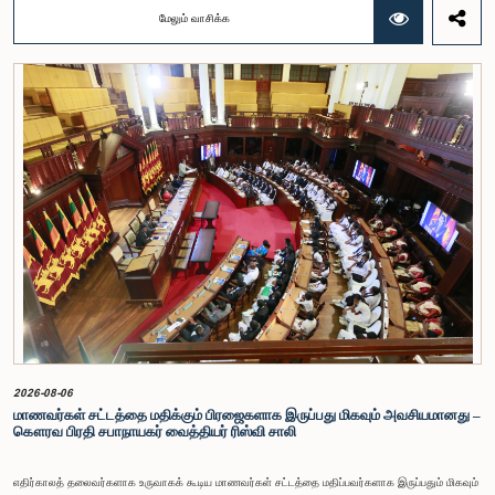
எருமைகளைப் போக்குவரத்து செய்வதற்கு மட்டுமே பொருந்தியிருந்த சட்ட ஏற்பாடுகளை மேலும் பல
மேலும் வாசிக்க
வகையான விலங்குகளுக்கும் விரிவுபடுத்துவதற்கு முன்மொழியப்பட்டுள்ளது. இதற்கமைய
எதிர்காலத்தில் பன்றிகள், செம்மறியாடுகள் மற்றும் வெள்ளாடுகளைப் போக்குவரத்து செய்யும்போது உரிய
அனுமதிப்பத்திரத்தைப் பெற்றிருப்பது கட்டாயமாக்கப்படுவதுடன், விலங்குகளிடமிருந்து மனிதர்களுக்கு
பரவக்கூடிய நோய்கள் பரவுவதைத் தடுப்பது இதன் பிரதான நோக்கமாகும்.தேசிய நீர் வழங்கல் வடிகால்
சேவைகள் சபை (திருத்தச்) சட்டமூலம் வீடமைப்பு, நிர்மாணிப்பு மற்றும் நீர் வழங்கல் அமைச்சரினால்
2026.07.21 அன்று இலங்கை பாராளுமன்றத்தில் முதலாம் மதிப்பீட்டிற்காக
சமர்ப்பிக்கப்பட்டது.இச்சட்டமூலத்தின் மூலம், தேசிய நீர் வழங்கல் வடிகால் சேவைகள் சபையின் நிறுவன
ரீதியான செயல்திறனை மேம்படுத்துதல், நீர் வழங்கல் சேவைகளின் முகாமைத்துவத்தை மேலும்
ஒழுங்குபடுத்துதல் மற்றும் சபையின் பொறுப்புகளை விரிவுபடுத்துதல் ஆகியவை நோக்கமாகக்
கொண்டுள்ளதாக தெரிவிக்கப்பட்டுள்ளது.
2026-08-06
மாணவர்கள் சட்டத்தை மதிக்கும் பிரஜைகளாக இருப்பது மிகவும் அவசியமானது –
கௌரவ பிரதி சபாநாயகர் வைத்தியர் ரிஸ்வி சாலி
எதிர்காலத் தலைவர்களாக உருவாகக் கூடிய மாணவர்கள் சட்டத்தை மதிப்பவர்களாக இருப்பதும் மிகவும்