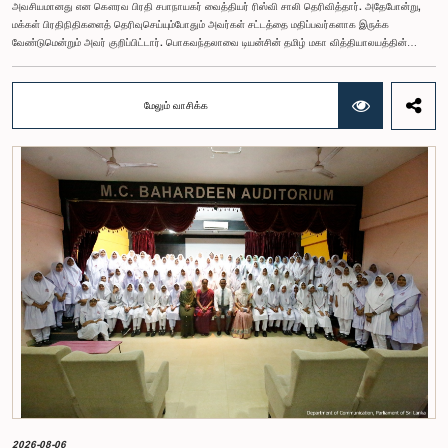
அவசியமானது என கௌரவ பிரதி சபாநாயகர் வைத்தியர் ரிஸ்வி சாலி தெரிவித்தார். அதேபோன்று,
மக்கள் பிரதிநிதிகளைத் தெரிவுசெய்யும்போதும் அவர்கள் சட்டத்தை மதிப்பவர்களாக இருக்க
வேண்டுமென்றும் அவர் குறிப்பிட்டார். பொகவந்தலாவை டியன்சின் தமிழ் மகா வித்தியாலயத்தின்
மாணவர் பாராளுமன்றத்தின் கன்னி அமர்வு அண்மையில் ஜனாதிபதி செயலகத்தில் அமைந்துள்ள
முன்னாள் பாராளுமன்ற சபா மண்டபத்தில் நடைபெற்றது. இதில் விசேட அதிதியாகக் கலந்துகொண்டு
உரையாற்றும்போதே பிரதி சபாநாயகர் இதனைத் தெரிவித்தார்.பொகவந்தலாவை டியன்சின் தமிழ் மகா
மேலும் வாசிக்க
வித்தியாலயத்தின் மாணவர் பாராளுமன்ற நடவடிக்கைகள் தொடர்பான நடைமுறை அனுபவத்தையும்
ஜனநாயக ஆட்சி செயன்முறை தொடர்பான புரிதலையும் வழங்கும் நோக்கில் ஜனாதிபதி செயலகம்,
இலங்கை பாராளுமன்றத்தின் தொடர்பாடல் திணைக்களம் மற்றும் கல்வி அமைச்சு ஆகியன இணைந்து
இந்த நிகழ்ச்சித்திட்டத்தை ஏற்பாடு செய்திருந்தன.இங்கு மேலும் உரையாற்றிய கௌரவ பிரதி
சபாநாயகர், மாணவர் பராயம் முதலே ஒழுக்கத்திற்கு முன்னுரிமையளிக்க வேண்டும் என்றும், பெற்றோர்,
ஆசிரியர்கள் உள்ளிட்ட பெரியோருக்கு மதிப்பளித்து கஷ்டத்தை உணர்ந்து வாழ்க்கையில் முன்னேறுவதில்
மாணவர்கள் உறுதியான கவனத்தைச் செலுத்த வேண்டும் என்றும் வலியுறுத்தினார்.இந்நிகழ்வில்
கலந்துகொண்ட கௌரவ குழுக்களின் பிரதித் தவிசாளர் ஹேமாலி வீரசேகர அவர்கள் மாணவர்கள்
மத்தியில் உரையாற்றுகையில், பெருந்தோட்டத் துறையைச் சேர்ந்த மாணவர்கள் பல்வேறு சவால்களுக்கு
மத்தியிலும் கல்வி பயின்று நாட்டின் முன்னேற்றத்திற்குப் பங்களிப்புச் செலுத்துபவர்கள் என்றும்,
பாடநெறிகளுக்குள் மாத்திரம் மட்டுப்படாமல், தலைமைத்துவப் பண்புகள், குழுவாகப் பணியாற்றுதல்
மற்றும் முடிவெடுக்கும் திறன் போற்றவற்றை வெளிப்படுத்துவது மாணவர்களின் முன்னேற்றத்திற்கு
மேலும் வழி வகுக்கும் என்றும் தெரிவித்தார்.இங்கு உரையாற்றிய ஜனாதிபதியின் சிரேஷ்ட இணைச்
செயலாளர் (ஜனாதிபதி நிதியம்) சுபாஷ் ரோஷன் அவர்கள், ஜனாதிபதி நிதியத்தினால் மாணவர்கள்
மற்றும் பொதுமக்களுக்கு வழங்கப்பட்டுவரும் சேவைகளை விளக்கினார். அதேவேளை, ஜனாதிபதி
செயலகத்தின் பொதுசன தொடர்பு பணியகத்தின் பணிப்பாளர் நாயகம் தர்மசிறி கமகே மாணவர்
பாராளுமன்றப் பிரதிநிதிகளிடையே உரையாற்றும் போது, ஒழுக்கம், தலைமைத்துவம் மற்றும்
மனிதாபிமானம் நிறைந்த குடிமக்களாக மாறுவதன் முக்கியத்துவத்தை வலியுறுத்தினார்.இலங்கைப்
பாராளுமன்றத்தின் பிரதான நூலகர் சியாத் அஹமட் அவர்கள், இலங்கைப் பாராளுமன்றத்தின்
2026-08-06