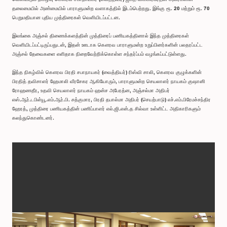
தலைமையில் அண்மையில் பாராளுமன்ற வளாகத்தில் இடம்பெற்றது. இங்கு ரூ. 20 மற்றும் ரூ. 70
பெறுமதியான புதிய முத்திரைகள் வெளியிடப்பட்டன.
இலங்கை அஞ்சல் திணைக்களத்தின் முத்திரைப் பணியகத்தினால் இந்த முத்திரைகள்
வெளியிடப்பட்டிருப்பதுடன், இதன் ஊடாக கௌரவ பாராளுமன்ற உறுப்பினர்களின் பலதரப்பட்ட
அஞ்சல் தேவைகளை எளிதாக நிறைவேற்றிக்கொள்ள சந்தர்ப்பம் வழங்கப்பட்டுள்ளது.
இந்த நிகழ்வில் கௌரவ பிரதி சபாநாயகர் (வைத்தியர்) ரிஸ்வி சாலி, கௌரவ குழுக்களின்
பிரதித் தவிசாளர் ஹேமாலி வீரசேகர ஆகியோரும், பாராளுமன்ற செயலாளர் நாயகம் குஷானி
ரோஹணதீர, உதவி செயலாளர் நாயகம் ஹன்ச அபேரத்ன, அஞ்சல்மா அதிபர்
எஸ்.ஆர்.டபிள்யூ.எம்.ஆர்.பி. சத்குமார, பிரதி தபால்மா அதிபர் (செயற்பாடு) எச்.எம்.பிரேமச்சந்திர
ஹேரத், முத்திரை பணியகத்தின் பணிப்பாளர் எல்.ஜி.என்.த சில்வா உள்ளிட்ட அதிகாரிகளும்
கலந்துகொண்டனர்.