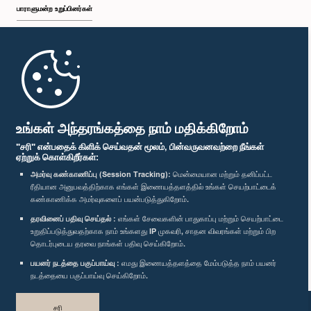
பாராளுமன்ற உறுப்பினர்கள்
முதற்பக்கம்
பாராளுமன்ற கையடக்க செயலி
உங்கள் அந்தரங்கத்தை நாம் மதிக்கிறோம்
"சரி" என்பதைக் கிளிக் செய்வதன் மூலம், பின்வருவனவற்றை நீங்கள்
ஏற்றுக் கொள்கிறீர்கள்:
அமர்வு கண்காணிப்பு (Session Tracking):
மென்மையான மற்றும் தனிப்பட்ட
ரீதியான அனுபவத்திற்காக எங்கள் இணையத்தளத்தில் உங்கள் செயற்பாட்டைக்
எம்மை பின்தொடர்க :
கண்காணிக்க அமர்வுகளைப் பயன்படுத்துகிறோம்.
தரவினைப் பதிவு செய்தல் :
எங்கள் சேவைகளின் பாதுகாப்பு மற்றும் செயற்பாட்டை
விருதுகள்
உறுதிப்படுத்துவதற்காக நாம் உங்களது IP முகவரி, சாதன விவரங்கள் மற்றும் பிற
தொடர்புடைய தரவை நாங்கள் பதிவு செய்கிறோம்.
பயனர் நடத்தை பகுப்பாய்வு :
எமது இணையத்தளத்தை மேம்படுத்த நாம் பயனர்
தனியுரிமைக் கொள்கை
நடத்தையை பகுப்பாய்வு செய்கிறோம்.
பதிப்புரிமை © இலங்கை பாராளுமன்றம்.
சரி