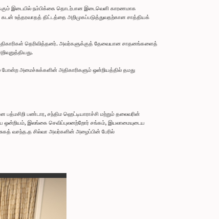
ருக்கும் இடையில் நம்பிக்கை தொடர்பான இடைவெளி காரணமாக
டன் உத்தரவாதத் திட்டத்தை அறிமுகப்படுத்துவதற்கான சாத்தியக்
 அதிகாரிகள் தெரிவித்தனர். அவர்களுக்குத் தேவையான சாதனங்களைத்
ிவுறுத்தியது.
ழல் போன்ற அமைச்சுக்களின் அதிகாரிகளும் ஒன்றியத்தில் தமது
 பத்மசிறி பண்டார, சந்திம ஹெட்டியாராச்சி மற்றும் தலைவரின்
 ஒன்றியம், இலங்கை செவிப்புலனற்றோர் சங்கம், இயலாமையுடைய
கத் வசந்த.த சில்வா அவர்களின் அழைப்பின் பேரில்