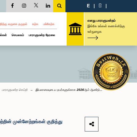
E
|
සි
|
எனது பாராளுமன்றம்
திற்கு வருகை தருதல்
கற்க
பங்கேற்க
இங்கே உங்கள் கணக்கிற்கு
உள்நுழைக
ல்கள்
செயலகம்
பாராளுமன்ற நேரலை
பாராளுமன்ற செய்தி
இயலாமையுடைய நபர்களுக்காக 2026ஆம் ஆண்டு...
றின் முன்னேற்றங்கள் குறித்து