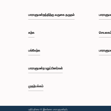
கவனத்திற்கொண்டு, ஒழுக்கநெறிகள் மற்றும்
உள்ளடங்கி
சிறப்புரிமைகள் பற்றிய குழுவானது அரசாங்க பொறுப்பு
பங்கேற்றன
முயற்சிகள் பற்றிய குழுவின் தவிசாளருடன் இணைந்து
புத்தாக்கச
பாராளுமன்றத்திற்கு வருகை தருதல்
பாராளும
அவர்களது மன்னிப்பை ஏற்றுக்கொண்டது.பாராளுமன்றக்
நேரடி அற
குழுக்களின் முன்னிலையில் ஆஜராகும் அனைத்து
வாய்ப்பையு
தனிநபர்களும் மிக உயர்ந்த நடத்தை தரநிலைகளைக்
விசேட பொர
கடைப்பிடிக்க வேண்டும், நாடாளுமன்ற நடைமுறைகளுக்கு
மற்றும் சீன
கற்க
செயலகம
இணங்க வேண்டும் மற்றும் எல்லா நேரங்களிலும்
பொருளாதா
நாடாளுமன்றத்தின் கண்ணியம் மற்றும் அதிகாரத்தை
விரிவுரையி
நிலைநிறுத்த வேண்டும் என்று இந்தக் குழு வலியுறுத்த
இங்கு, சீ
விரும்புகிறது.அரசாங்க பொறுப்பு முயற்சிகள் பற்றிய
தொடர்பான
பங்கேற்க
பாராளும
குழுஇலங்கை பாராளுமன்றம்
பகிர்ந்து
Technolog
சர்வதேச ரீ
புத்தாக்க
பாராளுமன்ற உறுப்பினர்கள்
இதன்போது 
தொழில்நுட்
விவசாயம், 
புத்தாக்கம
முதற்பக்கம்
முன்னேற்ற
கிடைத்தது
நிகழ்ச்சி
அரசாங்கம்
குவாங்சோ
பதிப்புரிமை © இலங்கை பாராளுமன்றம்.
தலைவர்களு