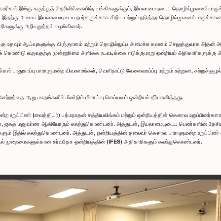
அதிகாரிகள் இங்கு கருத்துத் தெரிவிக்கையில், வங்கிகளுக்கும், இயலாமையுடைய தொழில்முனைவோ
ர். இதற்கு அமைய இயலாமையுடைய நபர்களுக்காக சிறிய மற்றும் நடுத்தர தொழில்முனைவோருக்கான க
ிகளுக்கு அறிவுறுத்தல் வழங்கினார்.
கு உதவும் ஆய்வுகளுக்கு விஞ்ஞானம் மற்றும் தொழில்நுட்ப அமைச்சு கவனம் செலுத்துவாக அதன்
க் கொண்டு வருவதற்கு முன்னுரிமை அளிக்க நடவடிக்கை எடுக்குமாறு ஒன்றியம் அதிகாரிகளுக்கு அற
் பாதுகாப்பு பாராளுமன்ற விவகாரங்கள், வெளிநாட்டு வேலைவாய்ப்பு மற்றும் சுற்றுலா, சுற்றுச்சூ
்றத்தை ஆறு மாதங்களில் மீண்டும் மீளாய்வு செய்யவும் ஒன்றியம் தீர்மானித்தது.
 உறுப்பினர் (வைத்தியர்) பத்மநாதன் சத்தியலிங்கம் மற்றும் ஒன்றியத்தின் கௌரவ உறுப்பினர்களான
தர, ஜகத் மனுவர்ண ஆகியோரும் கலந்துகொண்டனர். அத்துடன், இயலாமையுடைய பெண்களின் தேசிய
ும் இதில் கலந்துகொண்டனர். அத்துடன், ஒன்றியத்தின் தலைவர் கௌரவ பாராளுமன்ற உறுப்பினர் சு
தல் முறைமைகளுக்கான சர்வதேச ஒன்றியத்தின் (IFES) அதிகாரிகளும் கலந்துகொண்டனர்.