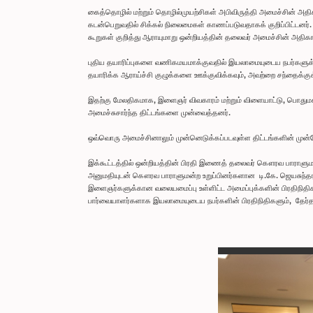
கைத்தொழில் மற்றும் தொழில்முயற்சிகள் அபிவிருத்தி அமைச்சின் 
கடன்பெறுவதில் சிக்கல் நிலைமைகள் காணப்படுவதாகக் குறிப்பிட்டன
கூறுகள் குறித்து ஆராயுமாறு ஒன்றியத்தின் தலைவர் அமைச்சின் அதிகார
புதிய தயாரிப்புகளை வணிகமயமாக்குவதில் இயலாமையுடைய நபர்களுக்
தயாரிக்க ஆராய்ச்சி குழுக்களை ஊக்குவிக்கவும், அவற்றை சந்தைக்கு
இதற்கு மேலதிகமாக, இளைஞர் விவகாரம் மற்றும் விளையாட்டு, பொதுமக்கள
அமைச்சுசார்ந்த திட்டங்களை முன்வைத்தனர்.
ஒவ்வொரு அமைச்சினாலும் முன்னெடுக்கப்படவுள்ள திட்டங்களின் முன்னேற
இக்கூட்டத்தில் ஒன்றியத்தின் பிரதி இணைத் தலைவர் கௌரவ பாராளுமன்ற
அனுமதியுடன் கௌரவ பாராளுமன்ற உறுப்பினர்களான டி.கே. ஜெயசுந்
இளைஞர்களுக்கான வலையமைப்பு உள்ளிட்ட அமைப்புக்களின் பிரதிநிதிகள
பார்வையாளர்களாக இயலாமையுடைய நபர்களின் பிரதிநிதிகளும், தேர்