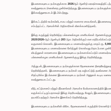
இயலாமையுடைய நபர்களுக்காக 2026ஆம் ஆண்டு வரவுசெலவுத்திட்டத்தி
கலந்துரையாடலொன்றை முன்னெடுத்தது. இயலாமையுடைய நபர்களுக்கான 
இக்கலந்துரையாடல் இடம்பெற்றது.
இக்கூட்டத்தில் உயர்கல்வி, சமய மற்றும் கலாசார மையங்கள், இயலாமைய
சம்பந்தப்பட்ட அமைச்சின் அதிகாரிகள் விளக்கமளித்தனர்.
இங்கு கருத்துத் தெரிவித்த பல்கலைக்கழக மானியங்கள் ஆணைக்குழ
2025/2026-ஆம் ஆண்டில் 203 ஆக அதிகரிக்கும் என எதிர்பார்க்கப்படுவ
வருமானம் கொண்ட இயலாமையுடைய மாணவர்களுக்கு மாதம் ரூ. 5,000 மே
இயலாமையுடைய மாணவர்களை சேர்த்துக் கொள்வது தொடர்பான முன்னோட்ட
விபத்துகள் காரணமாக இயலாமையுடைய நபர்களாக்கப்படும் மாணவர்களைக
பல்கலைக்கழக மானியங்கள் ஆணைக்குழு இங்கு தெரிவித்தது.
அத்துடன், இயலாமையுடைய நபர்களுக்கான தேவைகளை நிறைவேற்றுவதற்காக
தெரிவித்தனர். இயலாமையுடைய நபர்கள் மத வழிபாட்டுத் தலங்களை அணு
சிறப்புமிக்க இடங்களை இயலாமையுடைய நபர்கள் அணுகக் கூடிய வகையில
கலந்துரையாடப்பட்டது.
வீடு, கட்டுமானம் மற்றும் நீர்வளங்கள் அமைச்சு மேல்மாகாணத்தில் இ
வகுக்கப்பட்டிருப்பதாகவும் இங்கு தெரியவந்தது. மேலும், இயலாமையுடை
தயாரிப்பதற்கும் அமைச்சு இணக்கம் தெரிவித்தது.
இயலாமையுடைய நபர்களின் விசேட தேவைகளைக் கருத்தில் கொண்டு நெகிழ்