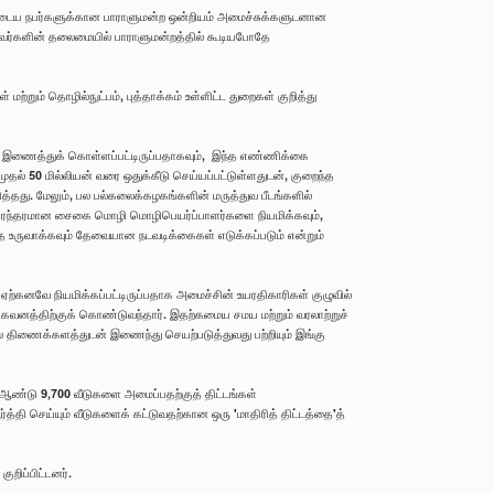
யுடைய நபர்களுக்கான பாராளுமன்ற ஒன்றியம் அமைச்சுக்களுடனான
வர்களின் தலைமையில் பாராளுமன்றத்தில் கூடியபோதே
ும் தொழில்நுட்பம், புத்தாக்கம் உள்ளிட்ட துறைகள் குறித்து
 இணைத்துக் கொள்ளப்பட்டிருப்பதாகவும், இந்த எண்ணிக்கை
தல் 50 மில்லியன் வரை ஒதுக்கீடு செய்யப்பட்டுள்ளதுடன், குறைந்த
ு. மேலும், பல பல்கலைக்கழகங்களின் மருத்துவ பீடங்களில்
நிரந்தரமான சைகை மொழி மொழிபெயர்ப்பாளர்களை நியமிக்கவும்,
உருவாக்கவும் தேவையான நடவடிக்கைகள் எடுக்கப்படும் என்றும்
கனவே நியமிக்கப்பட்டிருப்பதாக அமைச்சின் உயரதிகாரிகள் குழுவில்
கவனத்திற்குக் கொண்டுவந்தார். இதற்கமைய சமய மற்றும் வரலாற்றுச்
 திணைக்களத்துடன் இணைந்து செயற்படுத்துவது பற்றியும் இங்கு
் ஆண்டு 9,700 வீடுகளை அமைப்பதற்குத் திட்டங்கள்
்தி செய்யும் வீடுகளைக் கட்டுவதற்கான ஒரு 'மாதிரித் திட்டத்தை'த்
றிப்பிட்டனர்.