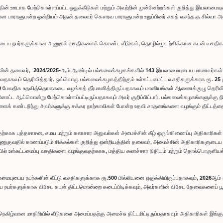
ன் ஊடாக மேற்கொள்ளப்பட்ட ஒதுக்கீடுகள் மற்றும் அவற்றின் முன்னேற்றங்கள் குறித்து இயலாமை
பாராளுமன்ற ஒன்றியம் அதன் தலைவர் கௌரவ பாராளுமன்ற உறுப்பினர் சுகத் வசந்த.த சில்வா அ
ுடைய நபர்களுக்கான அணுகல் வசதிகளைக் கொண்ட வீடுகள், தொழில்முயற்சிக்கான கடன் வசதிகள் மற்ற
ுவின் தலைவர், 2024/2025-ஆம் ஆண்டில் பல்கலைக்கழகங்களில் 143 இயலாமையுடைய மாணவர்கள்
தாகவும் தெரிவித்தார். ஒவ்வொரு பல்கலைக்கழகத்திற்கும் உள்கட்டமைப்பு வசதிகளுக்காக ரூ. 25 மு
லதிக உதவித்தொகையை வழங்கத் தீர்மானித்திருப்பதாகவும் மானியங்கள் ஆணைக்குழு தெரிவித்தத
 ஆய்வொன்று மேற்கொள்ளப்பட்டிருப்பதாகவும் அவர் குறிப்பிட்டார். பல்கலைக்கழகங்களுக்கு 
் கண்டறிந்து அவர்களுக்கு சக்கர நாற்காலிகள் போன்ற உதவி சாதனங்களை வழங்கும் திட்டத்தை 
 புத்தசாசன, சமய மற்றும் கலாசார அலுவல்கள் அமைச்சின் கீழ் ஒருங்கிணைப்பு அதிகாரிகள் ஏற்
குவதில் காணப்படும் சிக்கல்கள் குறித்து ஒன்றியத்தின் தலைவர், அமைச்சின் அதிகாரிகளுடைய 
் உள்கட்டமைப்பு வசதிகளை வழங்குவதற்காக, மத்திய கலாச்சார நிதியம் மற்றும் தொல்பொருளியல்
யலாமையுடைய நபர்களின் வீட்டு வசதிகளுக்காக ரூ.500 மில்லியனை ஒதுக்கியிருப்பதாகவும், 2026ஆம
ய நபர்களுக்காக விசேட கடன் திட்டமொன்றை கடைப்பிடிக்கவும், அவர்களின் விசேட தேவைகளைப் பூர்த
வான மாதிரியில் வீடுகளை அமைப்பதற்கு அமைச்சு திட்டமிட்டிருப்பதாகவும் அதிகாரிகள் இங்கு கு