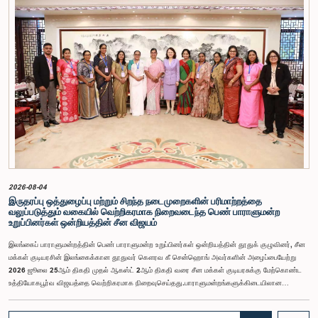
சிறப்புரிமைப் பிரச்சினையினையடுத்து, பாராளுமன்றத்தை அவமதித்தமை தொடர்பான
குற்றச்சாட்டுகளின் பேரில் இரு அதிகாரிகளும் 2026 பெப்ரவரி 17 ஆம் திகதி ஒழுக்கநெறிகள் மற்றும்
சிறப்புரிமைகள் பற்றிய குழுவின் முன்னிலையில் ஆஜராகினர். இந்த நடவடிக்கைகளின் போது, அவர்கள்
தமது நடத்தைக்காக மனப்பூர்வமான மன்னிப்பைக் கோரினர். உரிய பரிசீலனையின் பின்னர்,
அதிகாரிகள் தமது செயல்களின் தீவிரத்தை ஏற்றுக்கொண்டுள்ளார்கள் என்பதையும், பாராளுமன்றக்
குழுக்களின் அதிகாரம், கௌரவம் மற்றும் தாபிக்கப்பட்ட நடைமுறைகளை மதிப்பதன்
முக்கியத்துவத்தைப் புரிந்துள்ளமையை வெளிப்படுத்தியுள்ளனர் என்பதையும் கவனத்திற்கொண்டு,
ஒழுக்கநெறிகள் மற்றும் சிறப்புரிமைகள் பற்றிய குழுவானது அரசாங்க பொறுப்பு முயற்சிகள் பற்றிய
குழுவின் தவிசாளருடன் இணைந்து அவர்களது மன்னிப்பை ஏற்றுக்கொண்டது.பாராளுமன்றக்
குழுக்களின் முன்னிலையில் ஆஜராகும் அனைத்து தனிநபர்களும் மிக உயர்ந்த நடத்தை தரநிலைகளைக்
கடைப்பிடிக்க வேண்டும், நாடாளுமன்ற நடைமுறைகளுக்கு இணங்க வேண்டும் மற்றும் எல்லா
நேரங்களிலும் நாடாளுமன்றத்தின் கண்ணியம் மற்றும் அதிகாரத்தை நிலைநிறுத்த வேண்டும் என்று
இந்தக் குழு வலியுறுத்த விரும்புகிறது.அரசாங்க பொறுப்பு முயற்சிகள் பற்றிய குழுஇலங்கை
பாராளுமன்றம்
2026-08-04
இருதரப்பு ஒத்துழைப்பு மற்றும் சிறந்த நடைமுறைகளின் பரிமாற்றத்தை
வலுப்படுத்தும் வகையில் வெற்றிகரமாக நிறைவடைந்த பெண் பாராளுமன்ற
உறுப்பினர்கள் ஒன்றியத்தின் சீன விஜயம்
இலங்கைப் பாராளுமன்றத்தின் பெண் பாராளுமன்ற உறுப்பினர்கள் ஒன்றியத்தின் தூதுக் குழுவினர், சீன
மக்கள் குடியரசின் இலங்கைக்கான தூதுவர் கௌரவ கீ சென்ஹொங் அவர்களின் அழைப்பையேற்று
2026 ஜூலை 25ஆம் திகதி முதல் ஆகஸ்ட் 2ஆம் திகதி வரை சீன மக்கள் குடியரசுக்கு மேற்கொண்ட
உத்தியோகபூர்வ விஜயத்தை வெற்றிகரமாக நிறைவுசெய்தது.பாராளுமன்றங்களுக்கிடையிலான
ஒத்துழைப்பை வலுப்படுத்துதல், பெண்களின் தலைமைத்துவத்தை ஊக்குவித்தல் மற்றும் இலங்கைக்கும்
சீனாவுக்கும் இடையிலான இருதரப்பு உறவுகளை மேலும் மேம்படுத்துதல் இந்த விஜயத்தின்