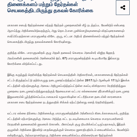
திணைக்களம் மற்றும் தேர்தல்கள்
செயலகத்திடமிருந்து தகவல் கோரிக்கை
மாகாண சபைத் தேர்தல்களை எந்தத் தேர்தல் முறைமையின் கீழ் நடத்தப்பட வேண்டும் என்பதை
ஆராய்ந்து அறிக்கையிடுவதற்கும், அது தொடர்பான முன்மொழிவுகளையும் விதப்புரைகளையும்
சமர்ப்பிப்பதற்கான பாராளுமன்ற விசேட குழு, சட்டமா அதிபர் திணைக்களம் மற்றும் தேர்தல்கள்
செயலகத்திடமிருந்து தகவல்களைக் கோரியுள்ளது.
குறித்த விசேட பாராளுமன்றக் குழு அதன் தலைவர் கௌரவ அமைச்சர் விஜித ஹேரத்
அவர்களின் தலைமையில் அண்மையில் (ஏப். 07) பாராளுமன்றத்தில் கூடியபோதே இவ்வாறு
கோரிக்கை விடுக்கப்பட்டது.
இங்கு கருத்துத் தெரிவித்த தேர்தல்கள் செயலகத்தின் அதிகாரிகள், மாகாணசபைத் தேர்தல்கள்
சட்டம் திருத்தப்பட்டு தற்பொழுது நடைமுறைப்படுத்தப்பட்டுள்ள 2017ஆம் ஆண்டின் 17ஆம் இலக்க
சட்டத்தின் ஏற்படுகளுக்கு அமைய அறிமுகப்படுத்தப்பட்டுள்ள கலப்பு விகிதாசார பிரதிநிதித்துவ
முறையை நடைமுறைப்படுத்துவதற்குத் தேவையான வட்டார எல்லைகளை தீர்மானிக்கும் நடைமுறை
இதுவரையில் பூர்த்திசெய்யப்படாமையால் உருவாகியுள்ள சட்டரீதியான தடையின் காரணமாக
மாகாண சபை தேர்தல்களை நடத்துவதில் சிக்கல் ஏற்பட்டுள்ளது எனத் தெரிவித்தனர்.
வட்டார எல்லை நிர்ணய அறிக்கைக்கு பாராளுமன்றத்தின் அங்கீகாரம் கிடைக்காமையால், குறித்த
சட்டத்தின் ஏற்பாடுகளுக்கு அமைய அடுத்த கட்ட நடவடிக்கையாக கௌரவ சபாநாயகரினால்
பிரதமரின் தலைமையில் ஐவரைக் கொண்ட மீளாய்வுக் குழு நியமிக்கப்பட்டிருப்பதாகவும், இந்தக்
குழுவின் அறிக்கை இரண்டு மாதங்களுக்குள் கௌரவ ஜனாதிபதியிடம் கையளிக்கப்பட வேண்டும்
என்றபோதும், அவ்வாறானதொரு அறிக்கை கையளிக்கப்படவில்லையென தேர்தல்கள்