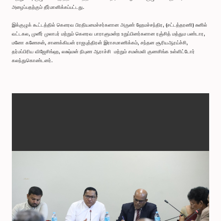
அழைப்பதற்கும் தீர்மானிக்கப்பட்டது.
இக்குழுக் கூட்டத்தில் கௌரவ பிரதியமைச்சர்களான அருண் ஹேமச்சந்திர, (சட்டத்தரணி) சுனில்
வட்டகல, முனீர் முலாபர் மற்றும் கௌரவ பாராளுமன்ற உறுப்பினர்களான ரஞ்சித் மத்தும பண்டார,
மனோ கணேசன், சாணக்கியன் ராஜபுத்திரன் இராசமாணிக்கம், சந்தன சூரியஆரய்ச்சி,
தர்மப்பிரிய விஜேசிங்ஹ, லக்ஷ்மன் நிபுண ஆராச்சி மற்றும் சமன்மலி குணசிங்க உள்ளிட்டோர்
கலந்துகொண்டனர்.