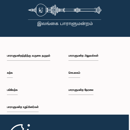
அடுத்த மூன்று மாதங்களுக்குள் அந்தப் பணிகளை ஆரம்பிக்க முடியும் எனவும் அதிகாரிகள் மேலும்
தெரிவித்தனர்.மேலும், ‘எல் நினோ’ நிலைமை தொடர்பிலும் கலந்துரையாடப்பட்டது. எதிர்காலத்திலும்
இவ்வாறான காலநிலை மாற்றங்கள் ஏற்படக்கூடும் என்பதால், அவற்றை வெற்றிகரமாக
எதிர்கொள்வதற்காக ‘அனர்த்த முகாமைத்துவ சட்டபூர்வ நிதியத்தை’ வலுப்படுத்துவதன்
முக்கியத்துவத்தை குழுவின் தலைவர் வலியுறுத்தினார்.அத்துடன், கணக்காய்வாளர் நாயகத்தின்
சம்பளத்தை நிர்ணயிப்பது தொடர்பிலும் குழுவில் விரிவாகக் கலந்துரையாடப்பட்டது. அரச சேவையின்
சம்பளக் கட்டமைப்பு மற்றும் அது தொடர்பான விடயங்கள் குறித்தும் இதன்போது கருத்துப் பரிமாற்றங்கள்
இடம்பெற்றதுடன், இது தொடர்பில் இறுதித் தீர்மானமொன்றை மேற்கொள்வதற்காக எதிர்வரும்
தினமொன்றில் மீண்டும் கலந்துரையாடுவதற்கு குழு தீர்மானித்தது.
பாராளுமன்றத்திற்கு வருகை தருதல்
பாராளுமன்ற அலுவல்கள்
கற்க
செயலகம்
பங்கேற்க
பாராளுமன்ற நேரலை
பாராளுமன்ற உறுப்பினர்கள்
முதற்பக்கம்