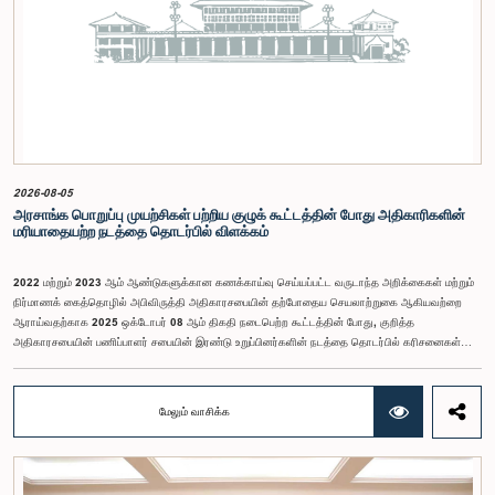
2026-08-05
அரசாங்க பொறுப்பு முயற்சிகள் பற்றிய குழுக் கூட்டத்தின் போது அதிகாரிகளின்
மரியாதையற்ற நடத்தை தொடர்பில் விளக்கம்
2022 மற்றும் 2023 ஆம் ஆண்டுகளுக்கான கணக்காய்வு செய்யப்பட்ட வருடாந்த அறிக்கைகள் மற்றும்
நிர்மாணக் கைத்தொழில் அபிவிருத்தி அதிகாரசபையின் தற்போதைய செயலாற்றுகை ஆகியவற்றை
ஆராய்வதற்காக 2025 ஒக்டோபர் 08 ஆம் திகதி நடைபெற்ற கூட்டத்தின் போது, குறித்த
அதிகாரசபையின் பணிப்பாளர் சபையின் இரண்டு உறுப்பினர்களின் நடத்தை தொடர்பில் கரிசனைகள்
எழுந்தன என்பதை அரசாங்க பொறுப்பு முயற்சிகள் பற்றிய குழு பொதுமக்களுக்கு
அறியத்தருகின்றது. பாராளுமன்றக் குழுக்களின் முன் சமூகமளிக்கும் போது பின்பற்ற வேண்டியதாக
நிர்ணயிக்கப்பட்ட ஆடை நடைமுறைக்கு இணங்காத வகையிலேயே அதிகாரிகளில் ஒருவர்
மேலும் வாசிக்க
இக்கூட்டத்தில் கலந்துகொண்டார் என்பதைக் குழு அவதானித்தது. மேலும், தாபிக்கப்பட்ட பாராளுமன்ற
நடைமுறை மற்றும் ஒழுங்குமுறைகளுக்கு முரணான வகையில், தவிசாளரின் முன் அனுமதியைப்
பெறாமலேயே இரு அதிகாரிகளும் குழுவின் நடவடிக்கைகளிலிருந்து வெளியேறினர். இச்சம்பவங்களைத்
தொடர்ந்து, அரசாங்க பொறுப்பு முயற்சிகள் பற்றிய குழுவின் கௌரவ தவிசாளரினால் எழுப்பப்பட்ட