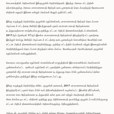
செயலகத்தின் அதிகாரிகள் இக்குழுவில் தெரிவித்தனர். இதற்கு அமைய சட்டத்தின்
ஏற்பாடுகளுக்கு அமைய மாகாணசபைத் தேர்தல் நடைமுறையைத் தொடர்வதற்குத் தேவையான
விதிகள் எதுவும் இல்லை என்றும் அவர்கள் மேலும் குறிப்பிட்டனர்.
இங்கு கருத்துத் தெரிவித்த குழுவின் உறுப்பினர்கள், மாகாணசபைத் தேர்தல் தொடர்பான
அடிப்படைச் சட்டத்தை மீண்டும் இயற்றுவதன் மூலம் மாகாண சபைத் தேர்தல்களை
நடத்துவதற்கான சாத்தியக்கூறு குறித்து சட்டமா அதிபர் திணைக்களத்திடம் வினவினர்.
2017ஆம் ஆண்டின் 17ஆம் இலக்க மாகாணசபைத் தேர்தல்கள் (திருத்தச்) சட்டமூலத்தை
இரத்துச் செய்து மீண்டும் அடிப்படைச் சட்டத்தை நடைமுறைக்குக் கொண்டுவர வேண்டும் என
சட்டமா அதிபர் திணைக்களம் தெரிவித்தது. குறித்த சட்டத்தில் பெண்கள் மற்றும் இளைஞர்களின்
பிரதிநிதித்துவம் தொடர்பான திருத்தம் உள்ளடக்கப்பட வேண்டியதன் அவசியத்தைக் குழுவின்
உறுப்பினர்கள் வலியுறுத்தினர்.
கௌரவ பாராளுமன்ற உறுப்பினர் சாணக்கியன் ராஜபுத்திரன் இராசமாணிக்கம் அவர்களால்
முன்வைக்கப்பட்ட தனியார் உறுப்பினர் சட்டமூலத்தில் முன்னைய விகிதாசாரப் பிரதிநிதித்துவ
முறையின் கீழ் மாகாண சபைத் தேர்தல்களை நடத்துவது தொடர்பில் முன்வைக்கப்பட்டுள்ள
முன்மொழிவு குறித்தும் இங்கு கலந்துரையாடப்பட்டது.
இங்கு கருத்துத் தெரிவித்த விசேட குழுவின் தலைவர், 2017 மாகாணசபைத் தேர்தல்கள்
(திருத்தச்) சட்டமூலம் தொடர்பில் உயர் நீதிமன்றத்தினால் வழங்கப்பட்ட இரண்டு தீர்ப்புக்கள்,
மாகாண சபை தேர்தல்களை நடத்துவதில் உள்ள தடைகள் மற்றும் அவற்றைத் தீர்க்கக்
கிடைக்கக்கூடிய சட்ட விதிகள் குறித்து ஒரு அறிக்கையைத் தயாரித்து குழுவிடம் சமர்ப்பிக்குமாறு
சட்டமா அதிபர் திணைக்களத்தின் அதிகாரிகளுக்கு அறிவுறுத்தினார்.
அத்துடன், குழுவின் அடுத்த கூட்டத்தில் எல்லை நிர்ணய ஆணைக்குழுவின் அதிகாரிகளை