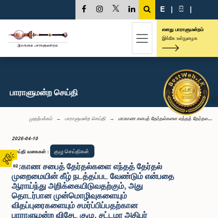
E
|
සි
|
எனது பாராளுமன்றம்
இங்கே உள்நுழைக
பாராளுமன்ற செய்தி
முதற்பக்கம்
பாராளுமன்ற செய்தி
மாகாண சபைத் தேர்தல்களை எந்தத் தேர்தல...
2026-04-10
குழு செய்திகள்
செய்தி வகைகள்
:
மாகாண சபைத் தேர்தல்களை எந்தத் தேர்தல்
02
முறைமையின் கீழ் நடத்தப்பட வேண்டும் என்பதை
ஆராய்ந்து அறிக்கையிடுவதற்கும், அது
தொடர்பான முன்மொழிவுகளையும்
விதப்புரைகளையும் சமர்ப்பிப்பதற்கான
பாராளுமன்ற விசேட குழு, சட்டமா அதிபர்