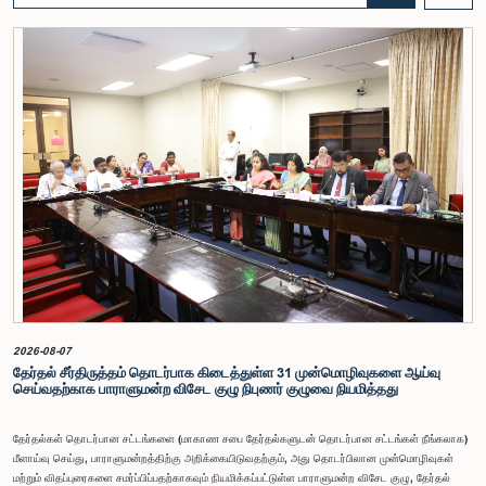
சம்பளம் தொடர்பான பிரேரணை குழுவின் கவனத்திற்கு கொண்டு வரப்பட்டது.இதன்போது,
கணக்காய்வாளர் நாயகத்தின் பொறுப்புகள், அரச நிதி மேற்பார்வை மற்றும் கணக்காய்வுத் துறையின்
சுயாதீனத் தன்மை உள்ளிட்ட விடயங்களை கருத்தில் கொண்டு, சம்பள மட்டம் தொடர்பாக குழுத்
தலைவர் உள்ளிட்ட உறுப்பினர்கள் தமது கருத்துகளையும் பரிந்துரைகளையும் முன்வைத்தனர்.மேலும்,
அரசியலமைப்பின் 170 ஆம் உறுப்புரையின் பிரகாரம், கணக்காய்வாளர் நாயகம் ஒரு அரசாங்க ஊழியர்
அல்ல என்பதையும், நடைமுறையில் உள்ள அரசாங்க சம்பள அளவுகோலுக்கு வெளியே இப்பதவிக்கான
சம்பளத்தை விசேடமாக பரிசீலிக்க முடியும் என்பதையும் குழு சுட்டிக்காட்டியது.முன்மொழியப்பட்ட சம்பளத்
தொகை, முன்னர் பதவி வகித்த கணக்காய்வாளர் நாயகங்களின் சம்பளங்களையும் கருத்தில் கொண்டு
நிர்ணயிக்கப்பட்டதாக அதிகாரிகள் தெரிவித்தனர். இதற்கு முன்னர், சம்பளங்கள் மற்றும் பணியாளர்
ஆணைக்குழுவே இத்தகைய சம்பளங்களை நிர்ணயித்து வந்த போதிலும், தற்போது அத்தகைய
ஆணைக்குழு இல்லையெனவும் அதிகாரிகள் குறிப்பிட்டனர்.கணக்காய்வாளர் நாயகத்திற்கான
முன்மொழியப்பட்ட சம்பள மட்டத்தை குழு அங்கீகரித்திருந்தாலும், அப்பதவிக்கு வழங்கப்பட்டுள்ள
பொறுப்புகள் மற்றும் கடமைகளின் முக்கியத்துவத்தை கருத்தில் கொண்டு, அந்தச் சம்பளம் மேலும்
உயர்ந்த மட்டத்தில் இருக்க வேண்டும் என்ற கருத்தை குழுத் தலைவர் உள்ளிட்ட உறுப்பினர்கள்
முன்வைத்தனர்.அதன்படி, எதிர்காலத்தில் இச்சம்பள மட்டம் தொடர்பாக மேலும் கவனம் செலுத்தி
தேவையான தீர்மானங்கள் எடுக்கப்பட வேண்டியதன் அவசியம் குழுவில் வலியுறுத்தப்பட்டது. மேலும்,
நிரந்தரமானதும் சுயாதீனமானதுமான சம்பள மற்றும் பணியாளர் ஆணைக்குழுவை நிறுவுவதற்கான
யோசனையையும் குழுத் தலைவர் முன்வைத்தார்.
2026-08-07
தேர்தல் சீர்திருத்தம் தொடர்பாக கிடைத்துள்ள 31 முன்மொழிவுகளை ஆய்வு
செய்வதற்காக பாராளுமன்ற விசேட குழு நிபுணர் குழுவை நியமித்தது
தேர்தல்கள் தொடர்பான சட்டங்களை (மாகாண சபை தேர்தல்களுடன் தொடர்பான சட்டங்கள் நீங்கலாக)
மீளாய்வு செய்து, பாராளுமன்றத்திற்கு அறிக்கையிடுவதற்கும், அது தொடர்பிலான முன்மொழிவுகள்
மற்றும் விதப்புரைகளை சமர்ப்பிப்பதற்காகவும் நியமிக்கப்பட்டுள்ள பாராளுமன்ற விசேட குழு, தேர்தல்