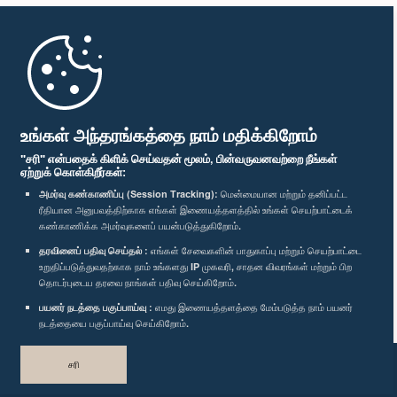
முதற்பக்கம்
பாராளுமன்ற கையடக்க செயலி
உங்கள் அந்தரங்கத்தை நாம் மதிக்கிறோம்
"சரி" என்பதைக் கிளிக் செய்வதன் மூலம், பின்வருவனவற்றை நீங்கள்
ஏற்றுக் கொள்கிறீர்கள்:
அமர்வு கண்காணிப்பு (Session Tracking):
மென்மையான மற்றும் தனிப்பட்ட
ரீதியான அனுபவத்திற்காக எங்கள் இணையத்தளத்தில் உங்கள் செயற்பாட்டைக்
எம்மை பின்தொடர்க :
கண்காணிக்க அமர்வுகளைப் பயன்படுத்துகிறோம்.
தரவினைப் பதிவு செய்தல் :
எங்கள் சேவைகளின் பாதுகாப்பு மற்றும் செயற்பாட்டை
விருதுகள்
உறுதிப்படுத்துவதற்காக நாம் உங்களது IP முகவரி, சாதன விவரங்கள் மற்றும் பிற
தொடர்புடைய தரவை நாங்கள் பதிவு செய்கிறோம்.
பயனர் நடத்தை பகுப்பாய்வு :
எமது இணையத்தளத்தை மேம்படுத்த நாம் பயனர்
தனியுரிமைக் கொள்கை
நடத்தையை பகுப்பாய்வு செய்கிறோம்.
பதிப்புரிமை © இலங்கை பாராளுமன்றம்.
சரி
முழுப்பதிப்புரிமையுடையது.
வடிவமைத்து உருவாக்கியது
TekGeeks