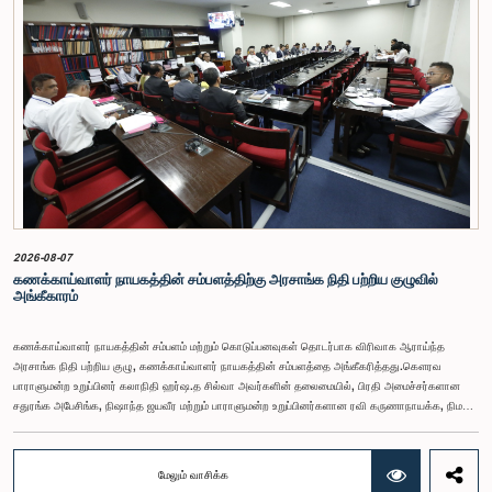
2026-08-07
கணக்காய்வாளர் நாயகத்தின் சம்பளத்திற்கு அரசாங்க நிதி பற்றிய குழுவில்
அங்கீகாரம்
கணக்காய்வாளர் நாயகத்தின் சம்பளம் மற்றும் கொடுப்பனவுகள் தொடர்பாக விரிவாக ஆராய்ந்த
அரசாங்க நிதி பற்றிய குழு, கணக்காய்வாளர் நாயகத்தின் சம்பளத்தை அங்கீகரித்தது.கௌரவ
பாராளுமன்ற உறுப்பினர் கலாநிதி ஹர்ஷ.த சில்வா அவர்களின் தலைமையில், பிரதி அமைச்சர்களான
சதுரங்க அபேசிங்க, நிஷாந்த ஜயவீர மற்றும் பாராளுமன்ற உறுப்பினர்களான ரவி கருணாநாயக்க, நிமல்
பலிஹேன, விஜேசிறி பஸ்நாயக்க, எம்.கே.எம். அஸ்லம், திலின சமரகோன் மற்றும் சம்பிக்க
ஹெட்டிஆராச்சி ஆகியோரின் பங்கேற்புடன் அண்மையில் (ஆக. 04) பாராளுமன்றத்தில் கூடிய அரசாங்க
நிதி பற்றிய குழுக் கூட்டத்திலேயே இந்த அங்கீகாரம் வழங்கப்பட்டது.இலங்கை ஜனநாயக சோசலிசக்
மேலும் வாசிக்க
குடியரசின் அரசியலமைப்பின் 153(2) ஆம் உறுப்புரையின் பிரகாரம், கணக்காய்வாளர் நாயகத்தின்