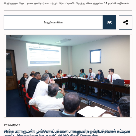
சீர்திருத்தம் தொடர்பாக தனிநபர்கள் மற்றும் அமைப்புகளிடமிருந்து கிடைத்துள்ள 31 முன்மொழிவுகள்
மற்றும் இதற்கு முன்னர் தேர்தல் சீர்திருத்தங்கள் தொடர்பில் சமர்ப்பிக்கப்பட்ட விசேட பாராளுமன்ற
குழுக்களின் அறிக்கைகளையும் ஆராய்ந்து அறிக்கையிடுவதற்காக நிபுணர் குழுவொன்றை
நியமித்துள்ளது.கௌரவ பொது நிர்வாக, மாகாண சபைகள் மற்றும் உள்ளூராட்சி அமைச்சர் பேராசிரியர்
மேலும் வாசிக்க
ஏ.எச்.எம்.எச்.அபயரத்ன அவர்கள் தலைமையில் அண்மையில் பாராளுமன்றத்தில் நடைபெற்ற குறித்த
விசேட குழுக் கூட்டத்தின் போதே இத்தீர்மானம் எடுக்கப்பட்டது.2004, 2007 மற்றும் 2022 ஆம்
ஆண்டுகளில் வெளியிடப்பட்ட பாராளுமன்ற விசேட குழுக்களின் அறிக்கைகள் மற்றும் தனிநபர்கள்,
அமைப்புகள் ஆகியவற்றினால் சமர்ப்பிக்கப்பட்டுள்ள 31 முன்மொழிவுகளை அடிப்படையாகக் கொண்டு
தேர்தல் சீர்திருத்தங்கள் தொடர்பாக விரிவான கலந்துரையாடல் இங்கு இடம்பெற்றது.உள்ளூராட்சி
மன்றத் தேர்தல் முறைக்காக கலப்பு தேர்தல் முறையை அறிமுகப்படுத்துதல், சிறு கட்சிகள் மற்றும்
சிறுபான்மை குழுக்களின் பிரதிநிதித்துவத்தை உறுதிப்படுத்துதல், பெண்களின் பிரதிநிதித்துவத்தை
மேம்படுத்துதல், மின்னணு வாக்களிப்பு முறையை அறிமுகப்படுத்துதல், முன்கூட்டியே வாக்களிக்கும்
வசதியை ஏற்படுத்துதல் உள்ளிட்ட பல்வேறு முன்மொழிவுகள் தொடர்பில் இக்கூட்டத்தில் விசேட கவனம்
செலுத்தப்பட்டது.மேலும், வெளிநாடுகளில் வாழும் இலங்கையர்களுக்கு வாக்களிக்கும் உரிமையை
வழங்குவது தொடர்பான முன்மொழிவுகளும் பரிசீலிக்கப்பட்டதுடன், அதற்குத் தேவையான சட்ட மற்றும்
நிர்வாக ஏற்பாடுகள் குறித்து மேலும் விரிவான ஆய்வு மேற்கொள்ள வேண்டியதன் அவசியமும்
வலியுறுத்தப்பட்டது.விசேட குழுவினால் நியமிக்கப்பட்டுள்ள நிபுணர் குழு, கிடைத்துள்ள 31
முன்மொழிவுகளையும் முந்தைய பாராளுமன்ற விசேட குழுக்களின் அறிக்கைகளையும் பகுப்பாய்வு
செய்து, நடைமுறைக்கு ஏற்ற பரிந்துரைகளைக் கொண்ட அறிக்கையொன்றைத் தயாரிக்கவுள்ளது.
அதனைத் தொடர்ந்து, அந்தப் பரிந்துரைகளை ஆராய்ந்து அடுத்தகட்ட நடவடிக்கைகளை முன்னெடுக்க
குழு தீர்மானித்தது.இக்கூட்டத்தில், குழு உறுப்பினரான அமைச்சர் கலாநிதி உபாலி பன்னிலகே மற்றும்
பாராளுமன்ற உறுப்பினர்களான ரவி கருணாநாயக்க, ருவந்திலக ஜயக்கொடி மற்றும் கதிரவேலு
சண்முகம் குகதாசன் ஆகியோர் கலந்துகொண்டனர்.
2026-08-07
திறந்த பாராளுமன்ற முன்னெடுப்புக்கான பாராளுமன்ற ஒன்றியத்தினால் கம்பஹா
மாவட்ட இளைஞர்களுக்கு ஓகஸ்ட் 16ஆம் திகதி செயலமர்வு