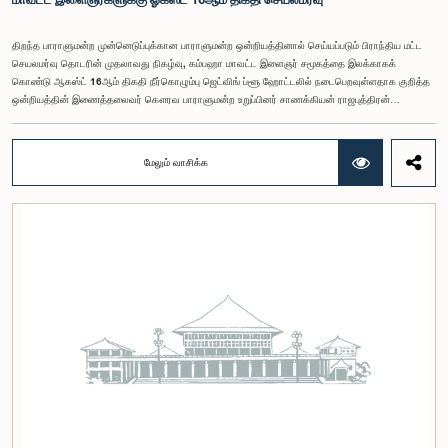
திறந்த பாராளுமன்ற முன்னெடுப்புக்கான பாராளுமன்ற ஒன்றியத்தினால் செய்யப்படும் பிராந்திய மட்ட
செயலமர்வு தொடரின் முதலாவது நிகழ்வு, கம்பஹா மாவட்ட இளைஞர் சமூகத்தை இலக்காகக்
கொண்டு ஆகஸ்ட் 16ஆம் திகதி நீர்கொழும்பு ஜெட்விங் ப்ளூ ஹோட்டலில் நடைபெறவுள்ளதாக குறித்த
ஒன்றியத்தின் இணைத்தலைவர் கௌரவ பாராளுமன்ற உறுப்பினர் சாணக்கியன் ராஜபுத்திரன்
இராசமாணிக்கம் அவர்கள் தெரிவித்தார். திறந்த பாராளுமன்ற முன்னெடுப்புக்கான பாராளுமன்ற
ஒன்றியத்தின் கூட்டம் கௌரவ உறுப்பினரின் தலைமையில் அண்மையில் (5) நடைபெற்றபோது,
இச்செயலமர்வுக்கான ஏற்பாடுகள் குறித்துக் கலந்துரையாடப்பட்டது.இளைஞர் பிரதிநிதிகளின்
மேலும் வாசிக்க
பங்கேற்புடன் திறந்த பாராளுமன்றக் கருத்திட்டத்தை மேலும் முன்னெடுத்துச் செல்லும் நோக்கில் இந்த
செயலமர்வு தொடர் ஏற்பாடு செய்யப்படுகின்றது. இதில் ஒன்றியத்தின் உறுப்பினர்கள் மற்றும் கம்பஹா
மாவட்டத்தை பிரதிநிதித்துவப்படுத்தும் பாராளுமன்ற உறுப்பினர்களும் பங்கேற்கவிருக்கின்றனர்.இந்த
செயலமர்வுகளின் ஊடாக, இளைஞர் சமூகத்திற்கு பாராளுமன்ற நடவடிக்கைகள், சட்டவாக்க
செயன்முறை மற்றும் திறந்த பாராளுமன்றத்தின் எண்ணக்கரு தொடர்பில் விழிப்புணர்வூட்டவும்,
பாராளுமன்றத்திற்கும் பொதுமக்களுக்கும் இடையிலான தொடர்பை மேலும் வலுப்படுத்துவதும்
எதிர்பார்க்கப்படுகின்றது.இந்தக் கூட்டத்தில் ஒன்றியத்தின் கௌரவ உறுப்பினர்கள் மற்றும்
இச்செயலமர்வு தொடருக்கான அபிவிருத்தி பங்காளராக அனுசரணை வழங்கும் CII (Coalition for
Inclusive Impact) நிறுவனத்தின் பிரதிநிதிகளும் கலந்துகொண்டனர்.இந்த செயலமர்வில் பங்கேற்க
விரும்பும் கம்பஹா மாவட்டத்தைச் சேர்ந்த 18 – 35 வயதுக்குட்பட்ட இளைஞர், யுவதிகள் இங்கே
தரப்பட்டுள்ள https://forms.gle/aVp5UzhLbtPSmVap8 இணைப்பின் ஊடாக உரிய விண்ணப்பப்
படிவத்தை பூர்த்தி செய்து பதிவு செய்யுமாறு கேட்டுக்கொள்ளப்படுகின்றனர்.