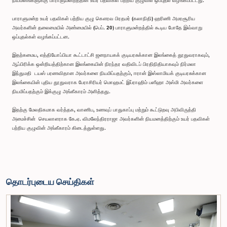
நியமனங்களுக்கு பாராளுமன்றத்தின் உயர் பதவிகள் பற்றிய குழுவில் ஒப்புதல் வழங்கப்பட்டது.
பாராளுமன்ற உயர் பதவிகள் பற்றிய குழு கௌரவ பிரதமர் (கலாநிதி) ஹரிணி அமரசூரிய
அவர்களின் தலைமையில் அண்மையில் (பெப். 20) பாராளுமன்றத்தில் கூடிய போதே இவ்வாறு
ஒப்புதல்கள் வழங்கப்பட்டன.
இதற்கமைய, எத்தியோப்பியா கூட்டாட்சி ஜனநாயகக் குடியரசுக்கான இலங்கைத் தூதுவராகவும்,
ஆப்பிரிக்க ஒன்றியத்திற்கான இலங்கையின் நிரந்தர வதிவிடப் பிரதிநிதியாகவும் நிர்மலா
இந்துமதி டயஸ் பரணவிதான அவர்களை நியமிப்பதற்கும், ஈரான் இஸ்லாமியக் குடியரசுக்கான
இலங்கையின் புதிய தூதுவராக பேராசிரியர் மொஹமட் இப்ராஹிம் பஸீஹா அஸ்மி அவர்களை
நியமிப்பதற்கும் இக்குழு அங்கீகாரம் அளித்தது.
இதற்கு மேலதிகமாக வர்த்தக, வாணிப, உணவுப் பாதுகாப்பு மற்றும் கூட்டுறவு அபிவிருத்தி
அமைச்சின் செயலாளராக கே.ஏ. விமலேந்திரராஜா அவர்களின் நியமனத்திற்கும் உயர் பதவிகள்
பற்றிய குழுவின் அங்கீகாரம் கிடைத்துள்ளது.
தொடர்புடைய செய்திகள்