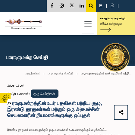
E
|
සි
|
எனது பாராளுமன்றம்
இங்கே உள்நுழைக
பாராளுமன்ற செய்தி
முதற்பக்கம்
பாராளுமன்ற செய்தி
பாராளுமன்றத்தின் உயர் பதவிகள் பற்றி...
2026-02-24
குழு செய்திகள்
செய்தி வகைகள்
:
பாராளுமன்றத்தின் உயர் பதவிகள் பற்றிய குழு,
02
இரண்டு தூதுவர்கள் மற்றும் ஒரு அமைச்சின்
செயலாளரின் நியமனங்களுக்கு ஒப்புதல்
இரண்டு தூதுவர் பதவிகளுக்கும் ஒரு அமைச்சின் செயலாளருக்கும் வழங்கப்பட்ட