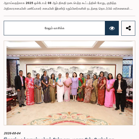
ஆராய்வதற்காக 2025 ஒக்டோபர் 08 ஆம் திகதி நடைபெற்ற கூட்டத்தின் போது, குறித்த
அதிகாரசபையின் பணிப்பாளர் சபையின் இரண்டு உறுப்பினர்களின் நடத்தை தொடர்பில் கரிசனைகள்
எழுந்தன என்பதை அரசாங்க பொறுப்பு முயற்சிகள் பற்றிய குழு பொதுமக்களுக்கு
அறியத்தருகின்றது. பாராளுமன்றக் குழுக்களின் முன் சமூகமளிக்கும் போது பின்பற்ற வேண்டியதாக
நிர்ணயிக்கப்பட்ட ஆடை நடைமுறைக்கு இணங்காத வகையிலேயே அதிகாரிகளில் ஒருவர்
மேலும் வாசிக்க
இக்கூட்டத்தில் கலந்துகொண்டார் என்பதைக் குழு அவதானித்தது. மேலும், தாபிக்கப்பட்ட பாராளுமன்ற
நடைமுறை மற்றும் ஒழுங்குமுறைகளுக்கு முரணான வகையில், தவிசாளரின் முன் அனுமதியைப்
பெறாமலேயே இரு அதிகாரிகளும் குழுவின் நடவடிக்கைகளிலிருந்து வெளியேறினர். இச்சம்பவங்களைத்
தொடர்ந்து, அரசாங்க பொறுப்பு முயற்சிகள் பற்றிய குழுவின் கௌரவ தவிசாளரினால் எழுப்பப்பட்ட
சிறப்புரிமைப் பிரச்சினையினையடுத்து, பாராளுமன்றத்தை அவமதித்தமை தொடர்பான
குற்றச்சாட்டுகளின் பேரில் இரு அதிகாரிகளும் 2026 பெப்ரவரி 17 ஆம் திகதி ஒழுக்கநெறிகள் மற்றும்
சிறப்புரிமைகள் பற்றிய குழுவின் முன்னிலையில் ஆஜராகினர். இந்த நடவடிக்கைகளின் போது, அவர்கள்
தமது நடத்தைக்காக மனப்பூர்வமான மன்னிப்பைக் கோரினர். உரிய பரிசீலனையின் பின்னர்,
அதிகாரிகள் தமது செயல்களின் தீவிரத்தை ஏற்றுக்கொண்டுள்ளார்கள் என்பதையும், பாராளுமன்றக்
குழுக்களின் அதிகாரம், கௌரவம் மற்றும் தாபிக்கப்பட்ட நடைமுறைகளை மதிப்பதன்
முக்கியத்துவத்தைப் புரிந்துள்ளமையை வெளிப்படுத்தியுள்ளனர் என்பதையும் கவனத்திற்கொண்டு,
ஒழுக்கநெறிகள் மற்றும் சிறப்புரிமைகள் பற்றிய குழுவானது அரசாங்க பொறுப்பு முயற்சிகள் பற்றிய
குழுவின் தவிசாளருடன் இணைந்து அவர்களது மன்னிப்பை ஏற்றுக்கொண்டது.பாராளுமன்றக்
குழுக்களின் முன்னிலையில் ஆஜராகும் அனைத்து தனிநபர்களும் மிக உயர்ந்த நடத்தை தரநிலைகளைக்
கடைப்பிடிக்க வேண்டும், நாடாளுமன்ற நடைமுறைகளுக்கு இணங்க வேண்டும் மற்றும் எல்லா
நேரங்களிலும் நாடாளுமன்றத்தின் கண்ணியம் மற்றும் அதிகாரத்தை நிலைநிறுத்த வேண்டும் என்று
இந்தக் குழு வலியுறுத்த விரும்புகிறது.அரசாங்க பொறுப்பு முயற்சிகள் பற்றிய குழுஇலங்கை
பாராளுமன்றம்
2026-08-04