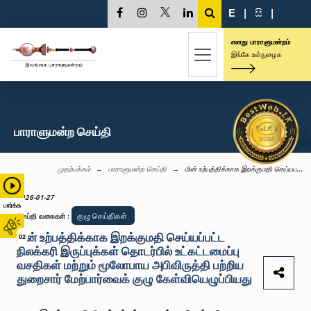
E
|
සි
|
எனது பாராளுமன்றம்
இங்கே உள்நுழைக
பாராளுமன்ற செய்தி
முதற்பக்கம்
பாராளுமன்ற செய்தி
மின் உற்பத்திக்காக இறக்குமதி செய்யப...
2026-01-27
பார்க்க
குழு செய்திகள்
செய்தி வகைகள்
:
மின் உற்பத்திக்காக இறக்குமதி செய்யப்பட்ட
02
நிலக்கரி இருப்புக்கள் தொடர்பில் உட்கட்டமைப்பு
வசதிகள் மற்றும் மூலோபாய அபிவிருத்தி பற்றிய
துறைசார் மேற்பார்வைக் குழு கேள்வியெழுப்பியது