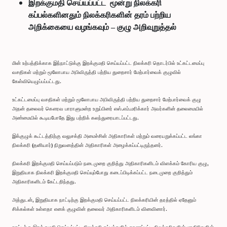
இறக்குமதி செய்யப்பட்ட மூன்று நிலக்கரி
கப்பல்களினதும் நிலக்கரிகளின் தரம் பற்றிய
அறிக்கையை வழங்கவும் – குழு அறிவுறுத்தல்
மின் உற்பத்திக்காக இந்நாட்டுக்கு இறக்குமதி செய்யப்பட்ட நிலக்கரி தொடர்பில் உட்கட்டமைப்பு
வசதிகள் மற்றும் மூலோபாய அபிவிருத்தி பற்றிய துறைசார் மேற்பார்வைக் குழுவில்
கேள்வியெழுப்பப்பட்டது.
உட்கட்டமைப்பு வசதிகள் மற்றும் மூலோபாய அபிவிருத்தி பற்றிய துறைசார் மேற்பார்வைக் குழு
அதன் தலைவர் கௌரவ பாராளுமன்ற உறுப்பினர் எஸ்.எம்.மரிக்கார் அவர்களின் தலைமையில்
அண்மையில் கூடியபோதே இது பற்றிக் கலந்துரையாடப்பட்டது.
இக்குழுக் கூட்டத்திற்கு வலுசக்தி அமைச்சின் அதிகாரிகள் மற்றும் வரையறுக்கப்பட்ட லங்கா
நிலக்கரி (தனியார்) நிறுவனத்தின் அதிகாரிகள் அழைக்கப்பட்டிருந்தனர்.
நிலக்கரி இறக்குமதி செய்யப்படும் நடைமுறை குறித்து அதிகாரிகளிடம் விளக்கம் கோரிய குழு,
இறுதியாக நிலக்கரி இறக்குமதி செய்யும்போது கடைப்பிடிக்கப்பட்ட நடைமுறை குறித்தும்
அதிகாரிகளிடம் கேட்டறிந்தது.
அத்துடன், இறுதியாக நாட்டிற்கு இறக்குமதி செய்யப்பட்ட நிலக்கரியின் தரத்தில் ஏதேனும்
சிக்கல்கள் உள்ளதா எனக் குழுவின் தலைவர் அதிகாரிகளிடம் வினவினார்.