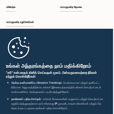
பங்கேற்க
பாராளுமன்ற நேரலை
பாராளுமன்ற உறுப்பினர்கள்
முதற்பக்கம்
பாராளுமன்ற கையடக்க செயலி
உங்கள் அந்தரங்கத்தை நாம் மதிக்கிறோம்
"சரி" என்பதைக் கிளிக் செய்வதன் மூலம், பின்வருவனவற்றை நீங்கள்
ஏற்றுக் கொள்கிறீர்கள்:
அமர்வு கண்காணிப்பு (Session Tracking):
மென்மையான மற்றும் தனிப்பட்ட
ரீதியான அனுபவத்திற்காக எங்கள் இணையத்தளத்தில் உங்கள் செயற்பாட்டைக்
எம்மை பின்தொடர்க :
கண்காணிக்க அமர்வுகளைப் பயன்படுத்துகிறோம்.
தரவினைப் பதிவு செய்தல் :
எங்கள் சேவைகளின் பாதுகாப்பு மற்றும் செயற்பாட்டை
விருதுகள்
உறுதிப்படுத்துவதற்காக நாம் உங்களது IP முகவரி, சாதன விவரங்கள் மற்றும் பிற
தொடர்புடைய தரவை நாங்கள் பதிவு செய்கிறோம்.