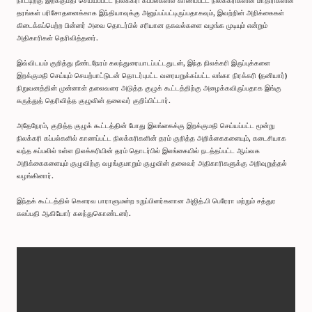
நாட்டிற்கு இறக்குமதி செய்யப்பட்ட நிலக்கரி கப்பல்களில் காணப்பட்ட நிலக்கரிகளின் மாதிரிகளின்
தரங்கள் பரிசோதனைக்காக இந்தியாவுக்கு அனுப்பப்பட்டிருப்பதாகவும், இவற்றின் அறிக்கைகள்
கிடைக்கப்பெற்ற பின்னர் அவை தொடர்பில் சரியான தகவல்களை வழங்க முடியும் என்றும்
அதிகாரிகள் தெரிவித்தனர்.
இவ்விடயம் குறித்து நீண்டநேரம் கலந்துரையாடப்பட்டதுடன், இந்த நிலக்கரி இருப்புக்களை
இறக்குமதி செய்யும் செயற்பாட்டுடன் தொடர்புபட்ட வரையறுக்கப்பட்ட லங்கா நிரக்கரி (தனியார்)
நிறுவனத்தின் முன்னாள் தலைவரை அடுத்த குழுக் கூட்டத்திற்கு அழைக்கவிருப்பதாக இங்கு
கருத்துத் தெரிவித்த குழுவின் தலைவர் குறிப்பிட்டார்.
அதேநேரம், குறித்த குழுக் கூட்டத்தின் போது இலங்கைக்கு இறக்குமதி செய்யப்பட்ட மூன்று
நிலக்கரி கப்பல்களில் காணப்பட்ட நிலக்கரிகளின் தரம் குறித்த அறிக்கைகளையும், கடைசியாக
வந்த கப்பலில் உள்ள நிலக்கரியின் தரம் தொடர்பில் இலங்கையில் நடத்தப்பட்ட ஆய்வக
அறிக்கைகளையும் குழுவிற்கு வழங்குமாறும் குழுவின் தலைவர் அதிகாரிகளுக்கு அறிவுறுத்தல்
வழங்கினார்.
இந்தக் கூட்டத்தில் கௌரவ பாராளுமன்ற உறுப்பினர்களான அஜித்.பி பெரேரா மற்றும் சத்துர
கலப்பதி ஆகியோர் கலந்துகொண்டனர்.