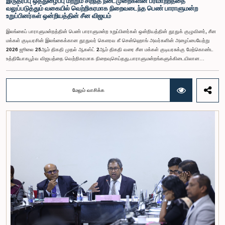
இருதரப்பு ஒத்துழைப்பு மற்றும் சிறந்த நடைமுறைகளின் பரிமாற்றத்தை
வலுப்படுத்தும் வகையில் வெற்றிகரமாக நிறைவடைந்த பெண் பாராளுமன்ற
உறுப்பினர்கள் ஒன்றியத்தின் சீன விஜயம்
இலங்கைப் பாராளுமன்றத்தின் பெண் பாராளுமன்ற உறுப்பினர்கள் ஒன்றியத்தின் தூதுக் குழுவினர், சீன
மக்கள் குடியரசின் இலங்கைக்கான தூதுவர் கௌரவ கீ சென்ஹொங் அவர்களின் அழைப்பையேற்று
2026 ஜூலை 25ஆம் திகதி முதல் ஆகஸ்ட் 2ஆம் திகதி வரை சீன மக்கள் குடியரசுக்கு மேற்கொண்ட
உத்தியோகபூர்வ விஜயத்தை வெற்றிகரமாக நிறைவுசெய்தது.பாராளுமன்றங்களுக்கிடையிலான
ஒத்துழைப்பை வலுப்படுத்துதல், பெண்களின் தலைமைத்துவத்தை ஊக்குவித்தல் மற்றும் இலங்கைக்கும்
சீனாவுக்கும் இடையிலான இருதரப்பு உறவுகளை மேலும் மேம்படுத்துதல் இந்த விஜயத்தின்
நோக்கங்களாக அமைந்தன.சீனாவுக்கு விஜயம் மேற்கொண்ட தூதுக் குழுவிற்கு கௌரவ மகளிர் மற்றும்
மேலும் வாசிக்க
சிறுவர் அலுவல்கள் அமைச்சர் சரோஜா சாவித்திரி போல்ராஜ் அவர்கள் தலைமைதாங்கியதுடன், இதில்
கௌரவ பாராளுமன்ற உறுப்பினர்களான ரோஹிணி குமாரி விஜேரத்ன, ஓஷானி உமங்கா, சட்டத்தரணி
நிலந்தி கொட்டஹச்சி, எம்.ஏ.சி.எஸ். சதுரி கங்கானி, சட்டத்தரணி நிலுஷா லக்மாலி கமகே,
சட்டத்தரணி துஷாரி ஜயசிங்க, சட்டத்தரணி அனுஷ்கா திலகரத்ன, ஏ.எம்.எம்.எம். ரத்வத்தே,
சட்டத்தரணி கீதா ஹேரத், சட்டத்தரணி ஆகியோர் உள்ளடங்கியிருந்தனர்.இத்தூதுக் குழுவில்
பாராளுமன்ற செயலாளர் நாயகமும், பெண் பாராளுமன்ற உறுப்பினர்கள் ஒன்றியத்தின் செயலாளருமான
குஷானி ரோஹணதீர மற்றும் இலங்கைப் பாராளுமன்றத்தின் வெளிநாட்டுத் தொடர்புகள் மற்றும்
ஒழுங்குமரபு அலுவலகத்தின் பாராளுமன்ற உத்தியோகத்தர் லஹிரு பத்திரணகே ஆகியோரும்
இணைந்திருந்தனர். குவாங்டொங் மாகாணத்தின் ஷென்சென் மற்றும் குவாங்சோ நகரங்களுக்கு
இக்குழுவினர் விஜயம் மேற்கொண்டதுடன், உத்தியோகபூர்வ சந்திப்புகள், கல்விசார் அமர்வுகள், நிறுவன
ரீதியான விஜயங்கள் மற்றும் கலாசார நிகழ்வுகள் உள்ளடங்கிய விரிவான நிகழ்ச்சித்திட்டங்களிலும்
இவர்கள் பங்கேற்றனர். சீனாவின் அபிவிருத்தி அனுபவம், புத்தாக்கச் சூழல் மற்றும் ஆட்சி முறைகள்
தொடர்பில் நேரடி அறிவைப் பெற்றுக்கொள்வதற்கான பெறுமதிமிக்க வாய்ப்பையும் இந்நிகழ்ச்சித்திட்டம்
வழங்கியது.ஷென்சென் விசேட பொருளாதார வலயத்தின் குறிப்பிடத்தக்க மாற்றம் மற்றும் சீனாவின்
சீர்திருத்தம் மற்றும் திறந்த பொருளாதாரக் கொள்கை தொடர்பில் இடம்பெற்ற விரிவுரையிலும் இலங்கைத்