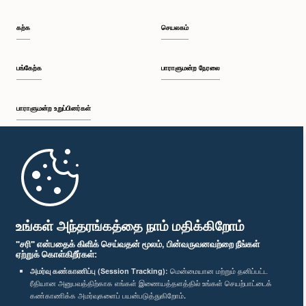
கற்க
செயலகம்
பங்கேற்க
பாராளுமன்ற நேரலை
பாராளுமன்ற உறுப்பினர்கள்
முதற்பக்கம்
பாராளுமன்ற கையடக்க செயலி
உங்கள் அந்தரங்கத்தை நாம் மதிக்கிறோம்
"சரி" என்பதைக் கிளிக் செய்வதன் மூலம், பின்வருவனவற்றை நீங்கள்
ஏற்றுக் கொள்கிறீர்கள்:
அமர்வு கண்காணிப்பு (Session Tracking):
மென்மையான மற்றும் தனிப்பட்ட
ரீதியான அனுபவத்திற்காக எங்கள் இணையத்தளத்தில் உங்கள் செயற்பாட்டைக்
எம்மை பின்தொடர்க :
கண்காணிக்க அமர்வுகளைப் பயன்படுத்துகிறோம்.