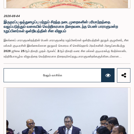
இந்தக் குழு வலியுறுத்த விரும்புகிறது.அரசாங்க பொறுப்பு முயற்சிகள் பற்றிய குழுஇலங்கை
பாராளுமன்றம்
2026-08-04
இருதரப்பு ஒத்துழைப்பு மற்றும் சிறந்த நடைமுறைகளின் பரிமாற்றத்தை
வலுப்படுத்தும் வகையில் வெற்றிகரமாக நிறைவடைந்த பெண் பாராளுமன்ற
உறுப்பினர்கள் ஒன்றியத்தின் சீன விஜயம்
இலங்கைப் பாராளுமன்றத்தின் பெண் பாராளுமன்ற உறுப்பினர்கள் ஒன்றியத்தின் தூதுக் குழுவினர், சீன
மக்கள் குடியரசின் இலங்கைக்கான தூதுவர் கௌரவ கீ சென்ஹொங் அவர்களின் அழைப்பையேற்று
2026 ஜூலை 25ஆம் திகதி முதல் ஆகஸ்ட் 2ஆம் திகதி வரை சீன மக்கள் குடியரசுக்கு மேற்கொண்ட
உத்தியோகபூர்வ விஜயத்தை வெற்றிகரமாக நிறைவுசெய்தது.பாராளுமன்றங்களுக்கிடையிலான
ஒத்துழைப்பை வலுப்படுத்துதல், பெண்களின் தலைமைத்துவத்தை ஊக்குவித்தல் மற்றும் இலங்கைக்கும்
சீனாவுக்கும் இடையிலான இருதரப்பு உறவுகளை மேலும் மேம்படுத்துதல் இந்த விஜயத்தின்
நோக்கங்களாக அமைந்தன.சீனாவுக்கு விஜயம் மேற்கொண்ட தூதுக் குழுவிற்கு கௌரவ மகளிர் மற்றும்
மேலும் வாசிக்க
சிறுவர் அலுவல்கள் அமைச்சர் சரோஜா சாவித்திரி போல்ராஜ் அவர்கள் தலைமைதாங்கியதுடன், இதில்
கௌரவ பாராளுமன்ற உறுப்பினர்களான ரோஹிணி குமாரி விஜேரத்ன, ஓஷானி உமங்கா, சட்டத்தரணி
நிலந்தி கொட்டஹச்சி, எம்.ஏ.சி.எஸ். சதுரி கங்கானி, சட்டத்தரணி நிலுஷா லக்மாலி கமகே,
சட்டத்தரணி துஷாரி ஜயசிங்க, சட்டத்தரணி அனுஷ்கா திலகரத்ன, ஏ.எம்.எம்.எம். ரத்வத்தே,
சட்டத்தரணி கீதா ஹேரத், சட்டத்தரணி ஆகியோர் உள்ளடங்கியிருந்தனர்.இத்தூதுக் குழுவில்
பாராளுமன்ற செயலாளர் நாயகமும், பெண் பாராளுமன்ற உறுப்பினர்கள் ஒன்றியத்தின் செயலாளருமான
குஷானி ரோஹணதீர மற்றும் இலங்கைப் பாராளுமன்றத்தின் வெளிநாட்டுத் தொடர்புகள் மற்றும்
ஒழுங்குமரபு அலுவலகத்தின் பாராளுமன்ற உத்தியோகத்தர் லஹிரு பத்திரணகே ஆகியோரும்
இணைந்திருந்தனர். குவாங்டொங் மாகாணத்தின் ஷென்சென் மற்றும் குவாங்சோ நகரங்களுக்கு
இக்குழுவினர் விஜயம் மேற்கொண்டதுடன், உத்தியோகபூர்வ சந்திப்புகள், கல்விசார் அமர்வுகள், நிறுவன
ரீதியான விஜயங்கள் மற்றும் கலாசார நிகழ்வுகள் உள்ளடங்கிய விரிவான நிகழ்ச்சித்திட்டங்களிலும்