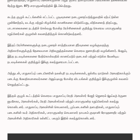
ஜனாதிபதியும், பாதுகாப்பு அமைச்சருமான அநுர குமார திசாநாயக்க அவர்களின் தலைமையில்
நேற்று (ஜன. 07) பாராளுமன்றத்தில் இடம்பெற்றது.
கடந்த குழுக் கூட்டங்களில் எட்டப்பட்ட முடிவுகளை நடைமுறைப்படுத்துவதில் ஏற்பட்டுள்ள
முன்னேற்றம், வடக்கு மற்றும் கிழக்கில் காணிகளை விடுவிப்பது, வீதிகளைத் திறப்பது,
பாடசாலைகளை நடத்திச் செல்வது போன்ற பிரச்சினைகள் குறித்து கௌரவ பாராளுமன்ற
உறுப்பினர்கள் குழுவின் கவனத்திற்குக் கொண்டுவந்தனர்.
இந்தப் பிரச்சினைகளுக்கு நடைமுறைச் சாத்தியமான தீர்வுகளை வழங்குவதற்கு
அதிகாரிகளுக்குத் தேவையான அறிவுறுத்தல்களை கௌரவ ஜனாதிபதி வழங்கினார். மேலும்,
இந்த நடவடிக்கைகளை மேற்கொள்வதில் காணப்படும் தடைகள் மற்றும் எடுக்க வேண்டிய
நடவடிக்கைகள் குறித்தும் இங்கு கலந்துரையாடப்பட்டன.
அத்துடன், பாதுகாப்புப் படையினரின் நலன்புரி நடவடிக்கைகள், ஐக்கிய நாடுகள் அமைதிகாக்கும்
படைக்கு மேலதிகமானவர்களை அனுப்புவது போன்ற விடயங்கள் குறித்தும் இக்குழுவில் கவனம்
செலுத்தப்பட்டது.
இந்தக் குழுக் கூட்டத்தில் கௌரவ பாதுகாப்பு பிரதி அமைச்சர் மேஜர் ஜெனரல் (ஓய்வு) அருண
ஜயசேகர, அமைச்சர்கள், பிரதி அமைச்சர்கள் மற்றும் பாராளுமன்ற உறுப்பினர்கள் கலந்து
கொண்டனர். பாதுகாப்பு அமைச்சின் செயலாளர், முப்படைகளின் தளபதிகள், பாதுகாப்புப்
படைகளின் உயர் அதிகாரிகள், பாராளுமன்ற செயலாளர் நாயகம் குஷானி ரோஹணதீர மற்றும்
அமைச்சின் அதிகாரிகள் உள்ளிட்ட பலரும் இதில் கலந்துகொண்டனர்.