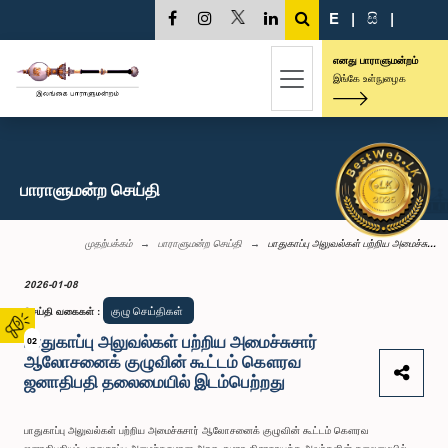
E
|
සි
|
எனது பாராளுமன்றம்
இங்கே உள்நுழைக
பாராளுமன்ற செய்தி
முதற்பக்கம்
பாராளுமன்ற செய்தி
பாதுகாப்பு அலுவல்கள் பற்றிய அமைச்சு...
2026-01-08
குழு செய்திகள்
செய்தி வகைகள்
:
பாதுகாப்பு அலுவல்கள் பற்றிய அமைச்சுசார்
02
ஆலோசனைக் குழுவின் கூட்டம் கௌரவ
ஜனாதிபதி தலைமையில் இடம்பெற்றது
பாதுகாப்பு அலுவல்கள் பற்றிய அமைச்சுசார் ஆலோசனைக் குழுவின் கூட்டம் கௌரவ