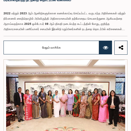
2022 மற்றும் 2023 ஆம் ஆண்டுகளுக்கான கணக்காய்வு செய்யப்பட்ட வருடாந்த அறிக்கைகள் மற்றும்
நிர்மாணக் கைத்தொழில் அபிவிருத்தி அதிகாரசபையின் தற்போதைய செயலாற்றுகை ஆகியவற்றை
ஆராய்வதற்காக 2025 ஒக்டோபர் 08 ஆம் திகதி நடைபெற்ற கூட்டத்தின் போது, குறித்த
அதிகாரசபையின் பணிப்பாளர் சபையின் இரண்டு உறுப்பினர்களின் நடத்தை தொடர்பில் கரிசனைகள்
எழுந்தன என்பதை அரசாங்க பொறுப்பு முயற்சிகள் பற்றிய குழு பொதுமக்களுக்கு
அறியத்தருகின்றது. பாராளுமன்றக் குழுக்களின் முன் சமூகமளிக்கும் போது பின்பற்ற வேண்டியதாக
நிர்ணயிக்கப்பட்ட ஆடை நடைமுறைக்கு இணங்காத வகையிலேயே அதிகாரிகளில் ஒருவர்
மேலும் வாசிக்க
இக்கூட்டத்தில் கலந்துகொண்டார் என்பதைக் குழு அவதானித்தது. மேலும், தாபிக்கப்பட்ட பாராளுமன்ற
நடைமுறை மற்றும் ஒழுங்குமுறைகளுக்கு முரணான வகையில், தவிசாளரின் முன் அனுமதியைப்
பெறாமலேயே இரு அதிகாரிகளும் குழுவின் நடவடிக்கைகளிலிருந்து வெளியேறினர். இச்சம்பவங்களைத்
தொடர்ந்து, அரசாங்க பொறுப்பு முயற்சிகள் பற்றிய குழுவின் கௌரவ தவிசாளரினால் எழுப்பப்பட்ட
சிறப்புரிமைப் பிரச்சினையினையடுத்து, பாராளுமன்றத்தை அவமதித்தமை தொடர்பான
குற்றச்சாட்டுகளின் பேரில் இரு அதிகாரிகளும் 2026 பெப்ரவரி 17 ஆம் திகதி ஒழுக்கநெறிகள் மற்றும்
சிறப்புரிமைகள் பற்றிய குழுவின் முன்னிலையில் ஆஜராகினர். இந்த நடவடிக்கைகளின் போது, அவர்கள்
தமது நடத்தைக்காக மனப்பூர்வமான மன்னிப்பைக் கோரினர். உரிய பரிசீலனையின் பின்னர்,
அதிகாரிகள் தமது செயல்களின் தீவிரத்தை ஏற்றுக்கொண்டுள்ளார்கள் என்பதையும், பாராளுமன்றக்
குழுக்களின் அதிகாரம், கௌரவம் மற்றும் தாபிக்கப்பட்ட நடைமுறைகளை மதிப்பதன்
முக்கியத்துவத்தைப் புரிந்துள்ளமையை வெளிப்படுத்தியுள்ளனர் என்பதையும் கவனத்திற்கொண்டு,
ஒழுக்கநெறிகள் மற்றும் சிறப்புரிமைகள் பற்றிய குழுவானது அரசாங்க பொறுப்பு முயற்சிகள் பற்றிய
குழுவின் தவிசாளருடன் இணைந்து அவர்களது மன்னிப்பை ஏற்றுக்கொண்டது.பாராளுமன்றக்
குழுக்களின் முன்னிலையில் ஆஜராகும் அனைத்து தனிநபர்களும் மிக உயர்ந்த நடத்தை தரநிலைகளைக்
கடைப்பிடிக்க வேண்டும், நாடாளுமன்ற நடைமுறைகளுக்கு இணங்க வேண்டும் மற்றும் எல்லா
நேரங்களிலும் நாடாளுமன்றத்தின் கண்ணியம் மற்றும் அதிகாரத்தை நிலைநிறுத்த வேண்டும் என்று