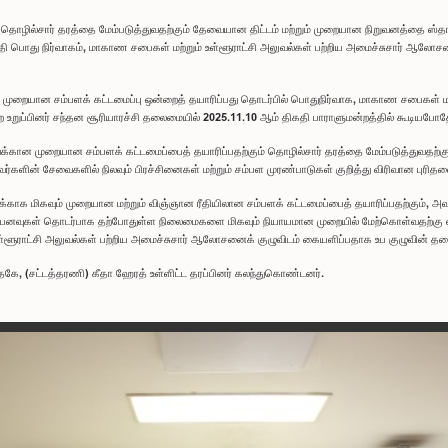
தொழில்சார் தரத்தை மேம்படுத்துவதற்கும் தேவையான திட்டம் மற்றும் முறையான நிறுவனத்தை ஸ்
ிகதி பொது நிர்வாகம், மாகாண சபைகள் மற்றும் உள்ளூராட்சி அலுவல்கள் பற்றிய அமைச்சுசார் ஆ
ுறையான சம்பளக் கட்டமைப்பு ஒன்றைத் தயாரிப்பது தொடர்பில் பொதுநிர்வாக, மாகாண சபைகள் மற
உறுப்பினர் சந்தன சூரியாரச்சி தலைமையில் 2025.11.10 ஆம் திகதி பாராளுமன்றத்தில் கூடியபோதே
க்கான முறையான சம்பளக் கட்டமைப்பைத் தயாரிப்பதற்கும் தொழில்சார் தரத்தை மேம்படுத்துவதற்கும்
ின் சேவைகளில் நிலவும் பிரச்சினைகள் மற்றும் சம்பள முரண்பாடுகள் குறித்து விரிவான புரிதலைப
ாக மிகவும் முறையான மற்றும் விஞ்ஞான ரீதியிலான சம்பளக் கட்டமைப்பைத் தயாரிப்பதற்கும், அ
 கொடுப்பனவுகள் தொடர்பாக தற்போதுள்ள நிலைமைகளை மிகவும் நியாயமான முறையில் மேற்கொள்வதற்கு எ
ராட்சி அலுவல்கள் பற்றிய அமைச்சுசார் ஆலோசனைக் குழுவிடம் கையளிப்பதாக உப குழுவின் தலைவர்
கே, (சட்டத்தரணி) கீதா ஹேரத் உள்ளிட்ட தரப்பினர் கலந்துகொண்டனர்.