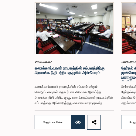
2026-08-07
2026-08-
கணக்காய்வாளர் நாயகத்தின் சம்பளத்திற்கு
தேர்தல் 
அரசாங்க நிதி பற்றிய குழுவில் அங்கீகாரம்
முன்மொழ
பாராளுமன
நியமித்த
கணக்காய்வாளர் நாயகத்தின் சம்பளம் மற்றும்
தேர்தல்க
கொடுப்பனவுகள் தொடர்பாக விரிவாக ஆராய்ந்த
தேர்தல்கள
அரசாங்க நிதி பற்றிய குழு, கணக்காய்வாளர் நாயகத்தின்
மீளாய்வு ச
சம்பளத்தை அங்கீகரித்தது.கௌரவ பாராளுமன்ற
அறிக்கைய
உறுப்பினர் கலாநிதி ஹர்ஷ.த சில்வா அவர்களின்
முன்மொழிவ
தலைமையில், பிரதி அமைச்சர்களான சதுரங்க அபேசிங்க,
சமர்ப்பிப்
நிஷாந்த ஜயவீர மற்றும் பாராளுமன்ற உறுப்பினர்களான ரவி
விசேட குழு
மேலும் வாசிக்க
மேலு
கருணாநாயக்க, நிமல் பலிஹேன, விஜேசிறி பஸ்நாயக்க,
மற்றும் அ
எம்.கே.எம். அஸ்லம், திலின சமரகோன் மற்றும் சம்பிக்க
முன்மொழிவ
ஹெட்டிஆராச்சி ஆகியோரின் பங்கேற்புடன் அண்மையில்
சீர்திருத்