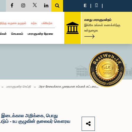
E
|
සි
|
எனது பாராளுமன்றம்
திற்கு வருகை தருதல்
கற்க
பங்கேற்க
இங்கே உங்கள் கணக்கிற்கு
உள்நுழைக
ல்கள்
செயலகம்
பாராளுமன்ற நேரலை
பாராளுமன்ற செய்தி
அரச சேவைக்காக முறையான சம்பளக் கட்டமை...
ிய இடைக்கால அறிக்கை, பொது
்படும் - உப குழுவின் தலைவர் கௌரவ