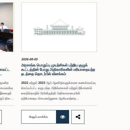
2026-08-05
அரசாங்க பொறுப்பு முயற்சிகள் பற்றிய குழுக்
மாவட்ட
கூட்டத்தின் போது அதிகாரிகளின் மரியாதையற்ற
நடத்தை தொடர்பில் விளக்கம்
ளுமன்ற
2022 மற்றும் 2023 ஆம் ஆண்டுகளுக்கான கணக்காய்வு
செயலமர்வு
செய்யப்பட்ட வருடாந்த அறிக்கைகள் மற்றும் நிர்மாணக்
ட இளைஞர்
கைத்தொழில் அபிவிருத்தி அதிகாரசபையின்
ம் திகதி
தற்போதைய செயலாற்றுகை ஆகியவற்றை
ஆராய்வதற்காக 2025 ஒக்டோபர் 08 ஆம் திகதி
நடைபெற்ற கூட்டத்தின் போது, குறித்த அதிகாரசபையின்
ர்
பணிப்பாளர் சபையின் இரண்டு உறுப்பினர்களின் நடத்தை
மேலும் வாசிக்க
அவர்கள்
தொடர்பில் கரிசனைகள் எழுந்தன என்பதை அரசாங்க
புக்கான
பொறுப்பு முயற்சிகள் பற்றிய குழு பொதுமக்களுக்கு
்பினரின்
அறியத்தருகின்றது. பாராளுமன்றக் குழுக்களின் முன்