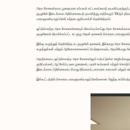
அரச சேவைக்காக முறையான சம்பளக் கட்டமைப்பைத் தயாரிப்பதற்கும், 
குழுவின் இடைக்கால அறிக்கையைத் தயாரித்து, எதிர்வரும் 13ஆம் த
பாராளுமன்ற உறுப்பினர் சந்தன சூரியாரச்சி தெரிவித்தார்.
ஒட்டுமொத்த அரச சேவையினையும் மீளாய்வு செய்து அரச சேவைக்காக ம
குழுவினால் நியமிக்கப்பட்ட உப குழு அதன் தலைவர் கௌரவ பாராளுமன்ற 
இங்கு கருத்துத் தெரிவித்த உப குழுவின் தலைவர், இவ்வாறு அரச சேவை
கருத்துக்கள் மற்றும் ஆலோசனைகளைப் பெற்றதாகவும், அதன்போது அவர்கள
அதற்கமைய, ஒட்டுமொத்த அரச சேவையிலும் ஈடுபட்டுள்ள ஊழியர்களுக்க
குறிப்புக்கள், ஆட்சேர்ப்பு நடைமுறைகள், பதவி உயர்வுகள் மற்றும்
இடைக்கால அறிக்கையை பொது நிர்வாகம், மாகாண சபைகள் மற்றும் உள்ளூ
இக்கூட்டத்தில் கௌரவ பாராளுமன்ற உறுப்பினர்களான அஜந்த கம்மெத்த