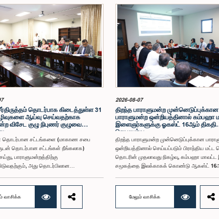
07
2026-08-07
சீர்திருத்தம் தொடர்பாக கிடைத்துள்ள 31
திறந்த பாராளுமன்ற முன்னெடுப்புக்கான
ிவுகளை ஆய்வு செய்வதற்காக
பாராளுமன்ற ஒன்றியத்தினால் கம்பஹா 
்ற விசேட குழு நிபுணர் குழுவை
இளைஞர்களுக்கு ஓகஸ்ட் 16ஆம் திகதி
து
செயலமர்வு
ள் தொடர்பான சட்டங்களை (மாகாண சபை
திறந்த பாராளுமன்ற முன்னெடுப்புக்கான பாரா
ுடன் தொடர்பான சட்டங்கள் நீங்கலாக)
ஒன்றியத்தினால் செய்யப்படும் பிராந்திய மட்ட 
ெய்து, பாராளுமன்றத்திற்கு
தொடரின் முதலாவது நிகழ்வு, கம்பஹா மாவட்
ிடுவதற்கும், அது தொடர்பிலான
சமூகத்தை இலக்காகக் கொண்டு ஆகஸ்ட் 16ஆ
ுகள் மற்றும் விதப்புரைகளை
நீர்கொழும்பு ஜெட்விங் ப்ளூ ஹோட்டலில்
பதற்காகவும் நியமிக்கப்பட்டுள்ள பாராளுமன்ற
நடைபெறவுள்ளதாக குறித்த ஒன்றியத்தின்
, தேர்தல் சீர்திருத்தம் தொடர்பாக தனிநபர்கள்
இணைத்தலைவர் கௌரவ பாராளுமன்ற உறுப்பின
ம் வாசிக்க
மேலும் வாசிக்க
மைப்புகளிடமிருந்து கிடைத்துள்ள 31
சாணக்கியன் ராஜபுத்திரன் இராசமாணிக்கம் 
ுகள் மற்றும் இதற்கு முன்னர் தேர்தல்
தெரிவித்தார். திறந்த பாராளுமன்ற முன்னெடுப்
தங்கள் தொடர்பில் சமர்ப்பிக்கப்பட்ட விசேட
பாராளுமன்ற ஒன்றியத்தின் கூட்டம் கௌரவ உறுப