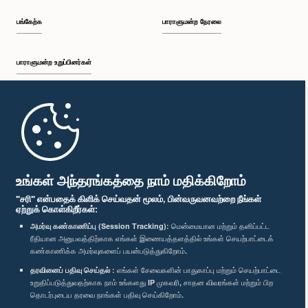
பங்கேற்க
பாராளுமன்ற நேரலை
பாராளுமன்ற உறுப்பினர்கள்
முதற்பக்கம்
பாராளுமன்ற கையடக்க செயலி
உங்கள் அந்தரங்கத்தை நாம் மதிக்கிறோம்
"சரி" என்பதைக் கிளிக் செய்வதன் மூலம், பின்வருவனவற்றை நீங்கள்
ஏற்றுக் கொள்கிறீர்கள்:
அமர்வு கண்காணிப்பு (Session Tracking):
மென்மையான மற்றும் தனிப்பட்ட
ரீதியான அனுபவத்திற்காக எங்கள் இணையத்தளத்தில் உங்கள் செயற்பாட்டைக்
எம்மை பின்தொடர்க :
கண்காணிக்க அமர்வுகளைப் பயன்படுத்துகிறோம்.
தரவினைப் பதிவு செய்தல் :
எங்கள் சேவைகளின் பாதுகாப்பு மற்றும் செயற்பாட்டை
விருதுகள்
உறுதிப்படுத்துவதற்காக நாம் உங்களது IP முகவரி, சாதன விவரங்கள் மற்றும் பிற
தொடர்புடைய தரவை நாங்கள் பதிவு செய்கிறோம்.