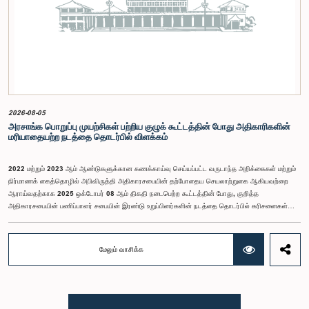
தரப்பட்டுள்ள https://forms.gle/aVp5UzhLbtPSmVap8 இணைப்பின் ஊடாக உரிய விண்ணப்பப்
படிவத்தை பூர்த்தி செய்து பதிவு செய்யுமாறு கேட்டுக்கொள்ளப்படுகின்றனர்.
2026-08-05
அரசாங்க பொறுப்பு முயற்சிகள் பற்றிய குழுக் கூட்டத்தின் போது அதிகாரிகளின்
மரியாதையற்ற நடத்தை தொடர்பில் விளக்கம்
2022 மற்றும் 2023 ஆம் ஆண்டுகளுக்கான கணக்காய்வு செய்யப்பட்ட வருடாந்த அறிக்கைகள் மற்றும்
நிர்மாணக் கைத்தொழில் அபிவிருத்தி அதிகாரசபையின் தற்போதைய செயலாற்றுகை ஆகியவற்றை
ஆராய்வதற்காக 2025 ஒக்டோபர் 08 ஆம் திகதி நடைபெற்ற கூட்டத்தின் போது, குறித்த
அதிகாரசபையின் பணிப்பாளர் சபையின் இரண்டு உறுப்பினர்களின் நடத்தை தொடர்பில் கரிசனைகள்
எழுந்தன என்பதை அரசாங்க பொறுப்பு முயற்சிகள் பற்றிய குழு பொதுமக்களுக்கு
அறியத்தருகின்றது. பாராளுமன்றக் குழுக்களின் முன் சமூகமளிக்கும் போது பின்பற்ற வேண்டியதாக
நிர்ணயிக்கப்பட்ட ஆடை நடைமுறைக்கு இணங்காத வகையிலேயே அதிகாரிகளில் ஒருவர்
மேலும் வாசிக்க
இக்கூட்டத்தில் கலந்துகொண்டார் என்பதைக் குழு அவதானித்தது. மேலும், தாபிக்கப்பட்ட பாராளுமன்ற
நடைமுறை மற்றும் ஒழுங்குமுறைகளுக்கு முரணான வகையில், தவிசாளரின் முன் அனுமதியைப்
பெறாமலேயே இரு அதிகாரிகளும் குழுவின் நடவடிக்கைகளிலிருந்து வெளியேறினர். இச்சம்பவங்களைத்
தொடர்ந்து, அரசாங்க பொறுப்பு முயற்சிகள் பற்றிய குழுவின் கௌரவ தவிசாளரினால் எழுப்பப்பட்ட
சிறப்புரிமைப் பிரச்சினையினையடுத்து, பாராளுமன்றத்தை அவமதித்தமை தொடர்பான