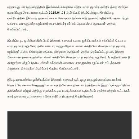
பத்தாவது பாராளுமன்றத்தின் இலங்கைக் காலநிலை பற்றிய பாராளுமன்ற ஒன்றியத்தை மீண்டும்
ஸ்தாபிப்பது தொடர்பான கூட்டம் 2025.01.08 ஆம் திகதி இடம்பெற்றது. இதன்போது
ஒன்றியத்தின் இணைத் தலைவர்களாக கௌரவ எதிர்க்கட்சித் தலைவர் சஜித் பிரேமதாச மற்றும்
கௌரவ பாராளுமன்ற உறுப்பினர் (பேராசிரியர்) எல்.எம். அபேவிக்ரம ஆகியோர் தெரிவு
செய்யப்பட்டனர்.
இதன்போது, ஒன்றியத்தின் பிரதி இணைத் தலைவர்களாக ஐக்கிய மக்கள் சக்தியின் கௌரவ
பாராளுமன்ற உறுப்பினர் நலீன் பண்டார மற்றும் தேசிய மக்கள் சக்தியின் கௌரவ பாராளுமன்ற
உறுப்பினர் அசித நிரோஷண எகொட வித்தான ஆகியோர் தெரிவு செய்யப்பட்டதுடன், இணை
அமைப்பாளர்களாக ஐக்கிய மக்கள் சக்தியின் கௌரவ பாராளுமன்ற உறுப்பினர் ரோஹிணி குமாரி
விஜேரத்ன மற்றும் தேசிய மக்கள் சக்தியின் கௌரவ பாராளுமன்ற உறுப்பினர் சட்டத்தரணி
அனுஸ்கா திலகரத்ன ஆகியோர் தெரிவு செய்யப்பட்டனர்.
இங்கு உரையாற்றிய ஒன்றியத்தின் இணைத் தலைவர்கள், முழு உலகமும் காலநிலை மாற்றம்
தொடர்பில் கவனம் செலுத்தும் காலப்பகுதியில் காலநிலை மாற்றத்தினால் இந்நாட்டில் ஏற்பட்டுள்ள
தாக்கங்கள் மற்றும் அதற்கு எடுக்கக்கூடிய நடவடிக்கைகள் தொடர்பில் எதிர்காலத்தில் கூட்டாகக்
கலந்துரையாடி நடவடிக்கை எடுக்க எதிர்பார்ப்பதாகத் தெரிவித்தனர்.