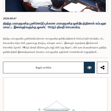
அதனைத் தொடர்ந்து, அந்தப் பரிந்துரைகளை ஆராய்ந்து அடுத்தகட்ட நடவடிக்கைகளை முன்னெடுக்க
குழு தீர்மானித்தது.இக்கூட்டத்தில், குழு உறுப்பினரான அமைச்சர் கலாநிதி உபாலி பன்னிலகே மற்றும்
பாராளுமன்ற உறுப்பினர்களான ரவி கருணாநாயக்க, ருவந்திலக ஜயக்கொடி மற்றும் கதிரவேலு
சண்முகம் குகதாசன் ஆகியோர் கலந்துகொண்டனர்.
2026-08-07
திறந்த பாராளுமன்ற முன்னெடுப்புக்கான பாராளுமன்ற ஒன்றியத்தினால் கம்பஹா
மாவட்ட இளைஞர்களுக்கு ஓகஸ்ட் 16ஆம் திகதி செயலமர்வு
திறந்த பாராளுமன்ற முன்னெடுப்புக்கான பாராளுமன்ற ஒன்றியத்தினால் செய்யப்படும் பிராந்திய மட்ட
செயலமர்வு தொடரின் முதலாவது நிகழ்வு, கம்பஹா மாவட்ட இளைஞர் சமூகத்தை இலக்காகக்
கொண்டு ஆகஸ்ட் 16ஆம் திகதி நீர்கொழும்பு ஜெட்விங் ப்ளூ ஹோட்டலில் நடைபெறவுள்ளதாக குறித்த
ஒன்றியத்தின் இணைத்தலைவர் கௌரவ பாராளுமன்ற உறுப்பினர் சாணக்கியன் ராஜபுத்திரன்
இராசமாணிக்கம் அவர்கள் தெரிவித்தார். திறந்த பாராளுமன்ற முன்னெடுப்புக்கான பாராளுமன்ற
ஒன்றியத்தின் கூட்டம் கௌரவ உறுப்பினரின் தலைமையில் அண்மையில் (5) நடைபெற்றபோது,
இச்செயலமர்வுக்கான ஏற்பாடுகள் குறித்துக் கலந்துரையாடப்பட்டது.இளைஞர் பிரதிநிதிகளின்
மேலும் வாசிக்க
பங்கேற்புடன் திறந்த பாராளுமன்றக் கருத்திட்டத்தை மேலும் முன்னெடுத்துச் செல்லும் நோக்கில் இந்த
செயலமர்வு தொடர் ஏற்பாடு செய்யப்படுகின்றது. இதில் ஒன்றியத்தின் உறுப்பினர்கள் மற்றும் கம்பஹா
மாவட்டத்தை பிரதிநிதித்துவப்படுத்தும் பாராளுமன்ற உறுப்பினர்களும் பங்கேற்கவிருக்கின்றனர்.இந்த
செயலமர்வுகளின் ஊடாக, இளைஞர் சமூகத்திற்கு பாராளுமன்ற நடவடிக்கைகள், சட்டவாக்க
செயன்முறை மற்றும் திறந்த பாராளுமன்றத்தின் எண்ணக்கரு தொடர்பில் விழிப்புணர்வூட்டவும்,
பாராளுமன்றத்திற்கும் பொதுமக்களுக்கும் இடையிலான தொடர்பை மேலும் வலுப்படுத்துவதும்
எதிர்பார்க்கப்படுகின்றது.இந்தக் கூட்டத்தில் ஒன்றியத்தின் கௌரவ உறுப்பினர்கள் மற்றும்
இச்செயலமர்வு தொடருக்கான அபிவிருத்தி பங்காளராக அனுசரணை வழங்கும் CII (Coalition for
Inclusive Impact) நிறுவனத்தின் பிரதிநிதிகளும் கலந்துகொண்டனர்.இந்த செயலமர்வில் பங்கேற்க
விரும்பும் கம்பஹா மாவட்டத்தைச் சேர்ந்த 18 – 35 வயதுக்குட்பட்ட இளைஞர், யுவதிகள் இங்கே