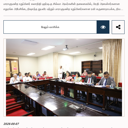
பாராளுமன்ற உறுப்பினர் கலாநிதி ஹர்ஷ.த சில்வா அவர்களின் தலைமையில், பிரதி அமைச்சர்களான
சதுரங்க அபேசிங்க, நிஷாந்த ஜயவீர மற்றும் பாராளுமன்ற உறுப்பினர்களான ரவி கருணாநாயக்க, நிமல்
பலிஹேன, விஜேசிறி பஸ்நாயக்க, எம்.கே.எம். அஸ்லம், திலின சமரகோன் மற்றும் சம்பிக்க
ஹெட்டிஆராச்சி ஆகியோரின் பங்கேற்புடன் அண்மையில் (ஆக. 04) பாராளுமன்றத்தில் கூடிய அரசாங்க
நிதி பற்றிய குழுக் கூட்டத்திலேயே இந்த அங்கீகாரம் வழங்கப்பட்டது.இலங்கை ஜனநாயக சோசலிசக்
மேலும் வாசிக்க
குடியரசின் அரசியலமைப்பின் 153(2) ஆம் உறுப்புரையின் பிரகாரம், கணக்காய்வாளர் நாயகத்தின்
சம்பளம் தொடர்பான பிரேரணை குழுவின் கவனத்திற்கு கொண்டு வரப்பட்டது.இதன்போது,
கணக்காய்வாளர் நாயகத்தின் பொறுப்புகள், அரச நிதி மேற்பார்வை மற்றும் கணக்காய்வுத் துறையின்
சுயாதீனத் தன்மை உள்ளிட்ட விடயங்களை கருத்தில் கொண்டு, சம்பள மட்டம் தொடர்பாக குழுத்
தலைவர் உள்ளிட்ட உறுப்பினர்கள் தமது கருத்துகளையும் பரிந்துரைகளையும் முன்வைத்தனர்.மேலும்,
அரசியலமைப்பின் 170 ஆம் உறுப்புரையின் பிரகாரம், கணக்காய்வாளர் நாயகம் ஒரு அரசாங்க ஊழியர்
அல்ல என்பதையும், நடைமுறையில் உள்ள அரசாங்க சம்பள அளவுகோலுக்கு வெளியே இப்பதவிக்கான
சம்பளத்தை விசேடமாக பரிசீலிக்க முடியும் என்பதையும் குழு சுட்டிக்காட்டியது.முன்மொழியப்பட்ட சம்பளத்
தொகை, முன்னர் பதவி வகித்த கணக்காய்வாளர் நாயகங்களின் சம்பளங்களையும் கருத்தில் கொண்டு
நிர்ணயிக்கப்பட்டதாக அதிகாரிகள் தெரிவித்தனர். இதற்கு முன்னர், சம்பளங்கள் மற்றும் பணியாளர்
ஆணைக்குழுவே இத்தகைய சம்பளங்களை நிர்ணயித்து வந்த போதிலும், தற்போது அத்தகைய
ஆணைக்குழு இல்லையெனவும் அதிகாரிகள் குறிப்பிட்டனர்.கணக்காய்வாளர் நாயகத்திற்கான
முன்மொழியப்பட்ட சம்பள மட்டத்தை குழு அங்கீகரித்திருந்தாலும், அப்பதவிக்கு வழங்கப்பட்டுள்ள
பொறுப்புகள் மற்றும் கடமைகளின் முக்கியத்துவத்தை கருத்தில் கொண்டு, அந்தச் சம்பளம் மேலும்
உயர்ந்த மட்டத்தில் இருக்க வேண்டும் என்ற கருத்தை குழுத் தலைவர் உள்ளிட்ட உறுப்பினர்கள்
முன்வைத்தனர்.அதன்படி, எதிர்காலத்தில் இச்சம்பள மட்டம் தொடர்பாக மேலும் கவனம் செலுத்தி
தேவையான தீர்மானங்கள் எடுக்கப்பட வேண்டியதன் அவசியம் குழுவில் வலியுறுத்தப்பட்டது. மேலும்,
நிரந்தரமானதும் சுயாதீனமானதுமான சம்பள மற்றும் பணியாளர் ஆணைக்குழுவை நிறுவுவதற்கான
யோசனையையும் குழுத் தலைவர் முன்வைத்தார்.
2026-08-07