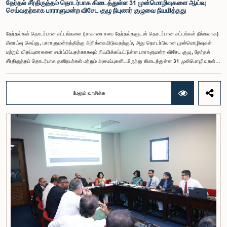
தேர்தல் சீர்திருத்தம் தொடர்பாக கிடைத்துள்ள 31 முன்மொழிவுகளை ஆய்வு
செய்வதற்காக பாராளுமன்ற விசேட குழு நிபுணர் குழுவை நியமித்தது
தேர்தல்கள் தொடர்பான சட்டங்களை (மாகாண சபை தேர்தல்களுடன் தொடர்பான சட்டங்கள் நீங்கலாக)
மீளாய்வு செய்து, பாராளுமன்றத்திற்கு அறிக்கையிடுவதற்கும், அது தொடர்பிலான முன்மொழிவுகள்
மற்றும் விதப்புரைகளை சமர்ப்பிப்பதற்காகவும் நியமிக்கப்பட்டுள்ள பாராளுமன்ற விசேட குழு, தேர்தல்
சீர்திருத்தம் தொடர்பாக தனிநபர்கள் மற்றும் அமைப்புகளிடமிருந்து கிடைத்துள்ள 31 முன்மொழிவுகள்
மற்றும் இதற்கு முன்னர் தேர்தல் சீர்திருத்தங்கள் தொடர்பில் சமர்ப்பிக்கப்பட்ட விசேட பாராளுமன்ற
குழுக்களின் அறிக்கைகளையும் ஆராய்ந்து அறிக்கையிடுவதற்காக நிபுணர் குழுவொன்றை
நியமித்துள்ளது.கௌரவ பொது நிர்வாக, மாகாண சபைகள் மற்றும் உள்ளூராட்சி அமைச்சர் பேராசிரியர்
மேலும் வாசிக்க
ஏ.எச்.எம்.எச்.அபயரத்ன அவர்கள் தலைமையில் அண்மையில் பாராளுமன்றத்தில் நடைபெற்ற குறித்த
விசேட குழுக் கூட்டத்தின் போதே இத்தீர்மானம் எடுக்கப்பட்டது.2004, 2007 மற்றும் 2022 ஆம்
ஆண்டுகளில் வெளியிடப்பட்ட பாராளுமன்ற விசேட குழுக்களின் அறிக்கைகள் மற்றும் தனிநபர்கள்,
அமைப்புகள் ஆகியவற்றினால் சமர்ப்பிக்கப்பட்டுள்ள 31 முன்மொழிவுகளை அடிப்படையாகக் கொண்டு
தேர்தல் சீர்திருத்தங்கள் தொடர்பாக விரிவான கலந்துரையாடல் இங்கு இடம்பெற்றது.உள்ளூராட்சி
மன்றத் தேர்தல் முறைக்காக கலப்பு தேர்தல் முறையை அறிமுகப்படுத்துதல், சிறு கட்சிகள் மற்றும்
சிறுபான்மை குழுக்களின் பிரதிநிதித்துவத்தை உறுதிப்படுத்துதல், பெண்களின் பிரதிநிதித்துவத்தை
மேம்படுத்துதல், மின்னணு வாக்களிப்பு முறையை அறிமுகப்படுத்துதல், முன்கூட்டியே வாக்களிக்கும்
வசதியை ஏற்படுத்துதல் உள்ளிட்ட பல்வேறு முன்மொழிவுகள் தொடர்பில் இக்கூட்டத்தில் விசேட கவனம்
செலுத்தப்பட்டது.மேலும், வெளிநாடுகளில் வாழும் இலங்கையர்களுக்கு வாக்களிக்கும் உரிமையை
வழங்குவது தொடர்பான முன்மொழிவுகளும் பரிசீலிக்கப்பட்டதுடன், அதற்குத் தேவையான சட்ட மற்றும்
நிர்வாக ஏற்பாடுகள் குறித்து மேலும் விரிவான ஆய்வு மேற்கொள்ள வேண்டியதன் அவசியமும்
வலியுறுத்தப்பட்டது.விசேட குழுவினால் நியமிக்கப்பட்டுள்ள நிபுணர் குழு, கிடைத்துள்ள 31
முன்மொழிவுகளையும் முந்தைய பாராளுமன்ற விசேட குழுக்களின் அறிக்கைகளையும் பகுப்பாய்வு
செய்து, நடைமுறைக்கு ஏற்ற பரிந்துரைகளைக் கொண்ட அறிக்கையொன்றைத் தயாரிக்கவுள்ளது.