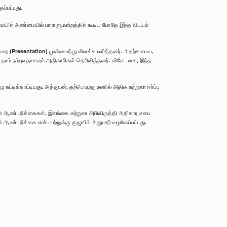
ப்பட்டது.
ையில் அண்மையில் பாராளுமன்றத்தில் கூடிய போதே இந்த விடயம்
ொன்றை (Presentation) முன்வைத்து விளக்கமளித்தனர். அதற்கமைய,
ம் நம்புவதாகவும் அதிகாரிகள் தெரிவித்தனர். விசேடமாக, இந்த
டிக்காட்டியது. அத்துடன், தற்பொழுது உலகில் அதிக சுற்றுலா ஈர்ப்பு
ின் ஆண்டறிக்கைகள், இலங்கை சுற்றுலா அபிவிருத்தி அதிகார சபை
 ஆண்டறிக்கை என்பவற்றுக்கு குழுவில் அனுமதி வழங்கப்பட்டது.