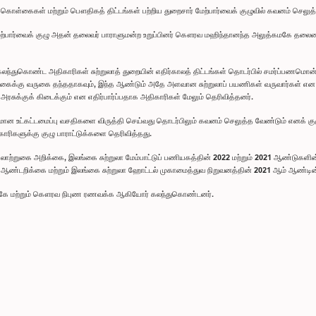
 கொள்கைகள் மற்றும் பௌதிகத் திட்டங்கள் பற்றிய துறைசார் மேற்பார்வைக் குழுவில் கவனம் செலுத்த
மேற்பார்வைக் குழு அதன் தலைவர் பாராளுமன்ற உறுப்பினர் கௌரவ மஹிந்தானந்த அலுத்கமகே தலைம
ி கலந்துகொண்ட அதிகாரிகள் சுற்றுலாத் துறையின் எதிர்காலத் திட்டங்கள் தொடர்பில் சமர்ப்பணம
ைக்கு வருகை தந்ததாகவும், இந்த ஆண்டும் அதே அளவான சுற்றுலாப் பயணிகள் வருவார்கள் என தா
அரசுக்குக் கிடைக்கும் என எதிர்பார்ப்பதாக அதிகாரிகள் மேலும் தெரிவித்தனர்.
 உட்கட்டமைப்பு வசதிகளை விருத்தி செய்வது தொடர்பிலும் கவனம் செலுத்த வேண்டும் எனக் குழு சுட்
ாரிகளுக்கு குழு பாராட்டுக்களை தெரிவித்தது.
யலாற்றுகை அறிக்கை, இலங்கை சுற்றுலா மேம்பாட்டுப் பணியகத்தின் 2022 மற்றும் 2021 ஆண்டுகள
ன் ஆண்டறிக்கை மற்றும் இலங்கை சுற்றுலா ஹோட்டல் முகாமைத்துவ நிறுவனத்தின் 2021 ஆம் ஆண்டின்
தானகே மற்றும் கௌரவ நிபுண ரணவக்க ஆகியோர் கலந்துகொண்டனர்.