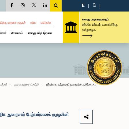
E
|
සි
|
எனது பாராளுமன்றம்
திற்கு வருகை தருதல்
கற்க
பங்கேற்க
இங்கே உங்கள் கணக்கிற்கு
உள்நுழைக
ல்கள்
செயலகம்
பாராளுமன்ற நேரலை
பக்கம்
பாராளுமன்ற செய்தி
இலங்கை சுற்றுலாத் துறையின் எதிர்கால...
ிய துறைசார் மேற்பார்வைக் குழுவின்