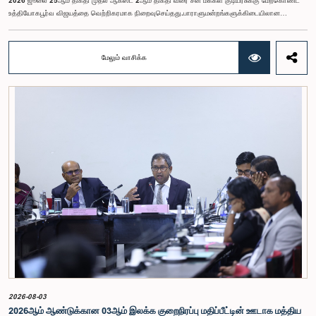
2026 ஜூலை 25ஆம் திகதி முதல் ஆகஸ்ட் 2ஆம் திகதி வரை சீன மக்கள் குடியரசுக்கு மேற்கொண்ட
உத்தியோகபூர்வ விஜயத்தை வெற்றிகரமாக நிறைவுசெய்தது.பாராளுமன்றங்களுக்கிடையிலான
ஒத்துழைப்பை வலுப்படுத்துதல், பெண்களின் தலைமைத்துவத்தை ஊக்குவித்தல் மற்றும் இலங்கைக்கும்
சீனாவுக்கும் இடையிலான இருதரப்பு உறவுகளை மேலும் மேம்படுத்துதல் இந்த விஜயத்தின்
நோக்கங்களாக அமைந்தன.சீனாவுக்கு விஜயம் மேற்கொண்ட தூதுக் குழுவிற்கு கௌரவ மகளிர் மற்றும்
மேலும் வாசிக்க
சிறுவர் அலுவல்கள் அமைச்சர் சரோஜா சாவித்திரி போல்ராஜ் அவர்கள் தலைமைதாங்கியதுடன், இதில்
கௌரவ பாராளுமன்ற உறுப்பினர்களான ரோஹிணி குமாரி விஜேரத்ன, ஓஷானி உமங்கா, சட்டத்தரணி
நிலந்தி கொட்டஹச்சி, எம்.ஏ.சி.எஸ். சதுரி கங்கானி, சட்டத்தரணி நிலுஷா லக்மாலி கமகே,
சட்டத்தரணி துஷாரி ஜயசிங்க, சட்டத்தரணி அனுஷ்கா திலகரத்ன, ஏ.எம்.எம்.எம். ரத்வத்தே,
சட்டத்தரணி கீதா ஹேரத், சட்டத்தரணி ஆகியோர் உள்ளடங்கியிருந்தனர்.இத்தூதுக் குழுவில்
பாராளுமன்ற செயலாளர் நாயகமும், பெண் பாராளுமன்ற உறுப்பினர்கள் ஒன்றியத்தின் செயலாளருமான
குஷானி ரோஹணதீர மற்றும் இலங்கைப் பாராளுமன்றத்தின் வெளிநாட்டுத் தொடர்புகள் மற்றும்
ஒழுங்குமரபு அலுவலகத்தின் பாராளுமன்ற உத்தியோகத்தர் லஹிரு பத்திரணகே ஆகியோரும்
இணைந்திருந்தனர். குவாங்டொங் மாகாணத்தின் ஷென்சென் மற்றும் குவாங்சோ நகரங்களுக்கு
இக்குழுவினர் விஜயம் மேற்கொண்டதுடன், உத்தியோகபூர்வ சந்திப்புகள், கல்விசார் அமர்வுகள், நிறுவன
ரீதியான விஜயங்கள் மற்றும் கலாசார நிகழ்வுகள் உள்ளடங்கிய விரிவான நிகழ்ச்சித்திட்டங்களிலும்
இவர்கள் பங்கேற்றனர். சீனாவின் அபிவிருத்தி அனுபவம், புத்தாக்கச் சூழல் மற்றும் ஆட்சி முறைகள்
தொடர்பில் நேரடி அறிவைப் பெற்றுக்கொள்வதற்கான பெறுமதிமிக்க வாய்ப்பையும் இந்நிகழ்ச்சித்திட்டம்
வழங்கியது.ஷென்சென் விசேட பொருளாதார வலயத்தின் குறிப்பிடத்தக்க மாற்றம் மற்றும் சீனாவின்
சீர்திருத்தம் மற்றும் திறந்த பொருளாதாரக் கொள்கை தொடர்பில் இடம்பெற்ற விரிவுரையிலும் இலங்கைத்
தூதுக் குழுவினர் பங்கேற்றனர். இங்கு, சீனாவின் பொருளாதார அபிவிருத்தி மூலோபாயம் தொடர்பான
முக்கியமான அனுபவங்களைப் பகிர்ந்துகொள்ள முடிந்தது.அத்துடன், Huawei Technologies,
Tencent, Mindray, BYD உள்ளிட்ட சர்வதேச ரீதியில் புகழ்பெற்ற பல நிறுவனங்கள் மற்றும் புத்தாக்க
நிலையங்களுக்கும் இவர்கள் விஜயம் செய்தனர். இதன்போது செயற்கை நுண்ணறிவு, டிஜிட்டல்
2026-08-03
தொழில்நுட்பம், நவீன சுகாதாரப் பராமரிப்பு, நவீன விவசாயம், புதுப்பிக்கத்தக்க சக்தி மற்றும்
2026ஆம் ஆண்டுக்கான 03ஆம் இலக்க குறைநிரப்பு மதிப்பீட்டின் ஊடாக மத்திய