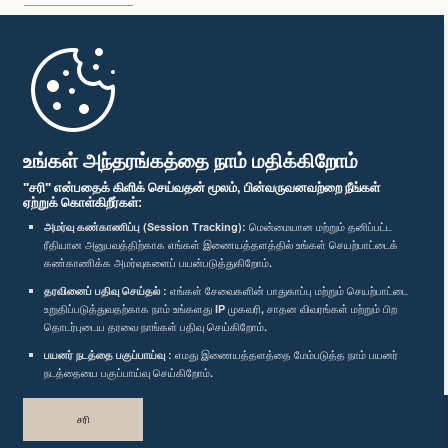
முதற்பக்கம்
பாராளுமன்ற கையடக்க செயலி
உங்கள் அந்தரங்கத்தை நாம் மதிக்கிறோம்
"சரி" என்பதைக் கிளிக் செய்வதன் மூலம், பின்வருவனவற்றை நீங்கள்
ஏற்றுக் கொள்கிறீர்கள்:
அமர்வு கண்காணிப்பு (Session Tracking):
மென்மையான மற்றும் தனிப்பட்ட
ரீதியான அனுபவத்திற்காக எங்கள் இணையத்தளத்தில் உங்கள் செயற்பாட்டைக்
எம்மை பின்தொடர்க :
கண்காணிக்க அமர்வுகளைப் பயன்படுத்துகிறோம்.
தரவினைப் பதிவு செய்தல் :
எங்கள் சேவைகளின் பாதுகாப்பு மற்றும் செயற்பாட்டை
விருதுகள்
உறுதிப்படுத்துவதற்காக நாம் உங்களது IP முகவரி, சாதன விவரங்கள் மற்றும் பிற
தொடர்புடைய தரவை நாங்கள் பதிவு செய்கிறோம்.
பயனர் நடத்தை பகுப்பாய்வு :
எமது இணையத்தளத்தை மேம்படுத்த நாம் பயனர்
தனியுரிமைக் கொள்கை
நடத்தையை பகுப்பாய்வு செய்கிறோம்.
பதிப்புரிமை © இலங்கை பாராளுமன்றம்.
சரி
முழுப்பதிப்புரிமையுடையது.
வடிவமைத்து உருவாக்கியது
TekGeeks