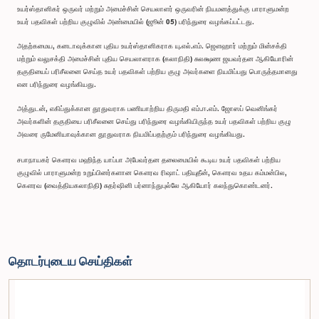
உயர்ஸ்தானிகர் ஒருவர் மற்றும் அமைச்சின் செயலாளர் ஒருவரின் நியமனத்துக்கு பாராளுமன்ற
உயர் பதவிகள் பற்றிய குழுவில் அண்மையில் (ஜூன் 05) பரிந்துரை வழங்கப்பட்டது.
அதற்கமைய, கனடாவுக்கான புதிய உயர்ஸ்தானிகராக யு.எல்.எம். ஜௌஹார் மற்றும் மின்சக்தி
மற்றும் வலுசக்தி அமைச்சின் புதிய செயலாளராக (கலாநிதி) சுலக்ஷண ஜயவர்தன ஆகியோரின்
தகுதியைப் பரிசீலனை செய்த உயர் பதவிகள் பற்றிய குழு அவர்களை நியமிப்பது பொருத்தமானது
என பரிந்துரை வழங்கியது.
அத்துடன், எகிப்துக்கான தூதுவராக பணியாற்றிய திருமதி எம்.ஈ.எம். ஜோஸப் வெனிங்கர்
அவர்களின் தகுதியை பரிசீலனை செய்து பரிந்துரை வழங்கியிருந்த உயர் பதவிகள் பற்றிய குழு
அவரை ருமேனியாவுக்கான தூதுவராக நியமிப்பதற்கும் பரிந்துரை வழங்கியது.
சபாநாயகர் கௌரவ மஹிந்த யாப்பா அபேவர்தன தலைமையில் கூடிய உயர் பதவிகள் பற்றிய
குழுவில் பாராளுமன்ற உறுப்பினர்களான கௌரவ ரிஷாட் பதியுதீன், கௌரவ உதய கம்மன்பில,
கௌரவ (வைத்தியகலாநிதி) சுதர்ஷினி பர்னாந்துபுல்லே ஆகியோர் கலந்துகொண்டனர்.
தொடர்புடைய செய்திகள்