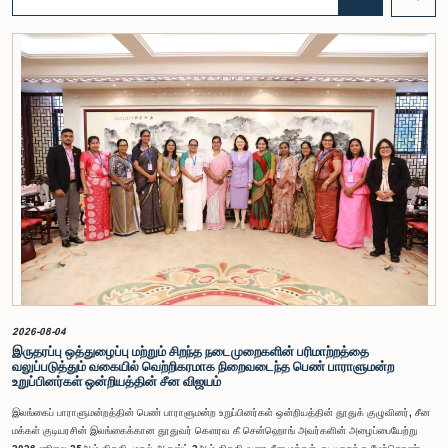
இக்கூட்டத்தில் கலந்துகொண்டார் என்பதைக் குழு அவதானித்தது. மேலும், தாபிக்கப்பட்ட பாராளுமன்ற
நடைமுறை மற்றும் ஒழுங்குமுறைகளுக்கு முரணான வகையில், தவிசாளரின் முன் அனுமதியைப்
பெறாமலேயே இரு அதிகாரிகளும் குழுவின் நடவடிக்கைகளிலிருந்து வெளியேறினர். இச்சம்பவங்களைத்
தொடர்ந்து, அரசாங்க பொறுப்பு முயற்சிகள் பற்றிய குழுவின் கௌரவ தவிசாளரினால் எழுப்பப்பட்ட
சிறப்புரிமைப் பிரச்சினையினையடுத்து, பாராளுமன்றத்தை அவமதித்தமை தொடர்பான
குற்றச்சாட்டுகளின் பேரில் இரு அதிகாரிகளும் 2026 பெப்ரவரி 17 ஆம் திகதி ஒழுக்கநெறிகள் மற்றும்
சிறப்புரிமைகள் பற்றிய குழுவின் முன்னிலையில் ஆஜராகினர். இந்த நடவடிக்கைகளின் போது, அவர்கள்
தமது நடத்தைக்காக மனப்பூர்வமான மன்னிப்பைக் கோரினர். உரிய பரிசீலனையின் பின்னர்,
அதிகாரிகள் தமது செயல்களின் தீவிரத்தை ஏற்றுக்கொண்டுள்ளார்கள் என்பதையும், பாராளுமன்றக்
குழுக்களின் அதிகாரம், கௌரவம் மற்றும் தாபிக்கப்பட்ட நடைமுறைகளை மதிப்பதன்
முக்கியத்துவத்தைப் புரிந்துள்ளமையை வெளிப்படுத்தியுள்ளனர் என்பதையும் கவனத்திற்கொண்டு,
ஒழுக்கநெறிகள் மற்றும் சிறப்புரிமைகள் பற்றிய குழுவானது அரசாங்க பொறுப்பு முயற்சிகள் பற்றிய
குழுவின் தவிசாளருடன் இணைந்து அவர்களது மன்னிப்பை ஏற்றுக்கொண்டது.பாராளுமன்றக்
குழுக்களின் முன்னிலையில் ஆஜராகும் அனைத்து தனிநபர்களும் மிக உயர்ந்த நடத்தை தரநிலைகளைக்
கடைப்பிடிக்க வேண்டும், நாடாளுமன்ற நடைமுறைகளுக்கு இணங்க வேண்டும் மற்றும் எல்லா
நேரங்களிலும் நாடாளுமன்றத்தின் கண்ணியம் மற்றும் அதிகாரத்தை நிலைநிறுத்த வேண்டும் என்று
இந்தக் குழு வலியுறுத்த விரும்புகிறது.அரசாங்க பொறுப்பு முயற்சிகள் பற்றிய குழுஇலங்கை
பாராளுமன்றம்
2026-08-04
இருதரப்பு ஒத்துழைப்பு மற்றும் சிறந்த நடைமுறைகளின் பரிமாற்றத்தை
வலுப்படுத்தும் வகையில் வெற்றிகரமாக நிறைவடைந்த பெண் பாராளுமன்ற
உறுப்பினர்கள் ஒன்றியத்தின் சீன விஜயம்
இலங்கைப் பாராளுமன்றத்தின் பெண் பாராளுமன்ற உறுப்பினர்கள் ஒன்றியத்தின் தூதுக் குழுவினர், சீன
மக்கள் குடியரசின் இலங்கைக்கான தூதுவர் கௌரவ கீ சென்ஹொங் அவர்களின் அழைப்பையேற்று