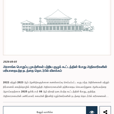
2026-08-05
அரசாங்க பொறுப்பு முயற்சிகள் பற்றிய குழுக் கூட்டத்தின் போது அதிகாரிகளின்
மரியாதையற்ற நடத்தை தொடர்பில் விளக்கம்
2022 மற்றும் 2023 ஆம் ஆண்டுகளுக்கான கணக்காய்வு செய்யப்பட்ட வருடாந்த அறிக்கைகள் மற்றும்
நிர்மாணக் கைத்தொழில் அபிவிருத்தி அதிகாரசபையின் தற்போதைய செயலாற்றுகை ஆகியவற்றை
ஆராய்வதற்காக 2025 ஒக்டோபர் 08 ஆம் திகதி நடைபெற்ற கூட்டத்தின் போது, குறித்த
அதிகாரசபையின் பணிப்பாளர் சபையின் இரண்டு உறுப்பினர்களின் நடத்தை தொடர்பில் கரிசனைகள்
எழுந்தன என்பதை அரசாங்க பொறுப்பு முயற்சிகள் பற்றிய குழு பொதுமக்களுக்கு
அறியத்தருகின்றது. பாராளுமன்றக் குழுக்களின் முன் சமூகமளிக்கும் போது பின்பற்ற வேண்டியதாக
நிர்ணயிக்கப்பட்ட ஆடை நடைமுறைக்கு இணங்காத வகையிலேயே அதிகாரிகளில் ஒருவர்
மேலும் வாசிக்க