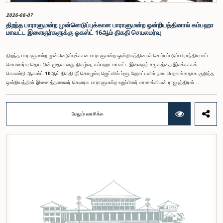
பாராளுமன்ற உறுப்பினர்களான ரவி கருணாநாயக்க, ருவந்திலக ஜயக்கொடி மற்றும் கதிரவேலு
சண்முகம் குகதாசன் ஆகியோர் கலந்துகொண்டனர்.
2026-08-07
திறந்த பாராளுமன்ற முன்னெடுப்புக்கான பாராளுமன்ற ஒன்றியத்தினால் கம்பஹா
மாவட்ட இளைஞர்களுக்கு ஓகஸ்ட் 16ஆம் திகதி செயலமர்வு
திறந்த பாராளுமன்ற முன்னெடுப்புக்கான பாராளுமன்ற ஒன்றியத்தினால் செய்யப்படும் பிராந்திய மட்ட
செயலமர்வு தொடரின் முதலாவது நிகழ்வு, கம்பஹா மாவட்ட இளைஞர் சமூகத்தை இலக்காகக்
கொண்டு ஆகஸ்ட் 16ஆம் திகதி நீர்கொழும்பு ஜெட்விங் ப்ளூ ஹோட்டலில் நடைபெறவுள்ளதாக குறித்த
ஒன்றியத்தின் இணைத்தலைவர் கௌரவ பாராளுமன்ற உறுப்பினர் சாணக்கியன் ராஜபுத்திரன்
இராசமாணிக்கம் அவர்கள் தெரிவித்தார். திறந்த பாராளுமன்ற முன்னெடுப்புக்கான பாராளுமன்ற
ஒன்றியத்தின் கூட்டம் கௌரவ உறுப்பினரின் தலைமையில் அண்மையில் (5) நடைபெற்றபோது,
இச்செயலமர்வுக்கான ஏற்பாடுகள் குறித்துக் கலந்துரையாடப்பட்டது.இளைஞர் பிரதிநிதிகளின்
மேலும் வாசிக்க
பங்கேற்புடன் திறந்த பாராளுமன்றக் கருத்திட்டத்தை மேலும் முன்னெடுத்துச் செல்லும் நோக்கில் இந்த
செயலமர்வு தொடர் ஏற்பாடு செய்யப்படுகின்றது. இதில் ஒன்றியத்தின் உறுப்பினர்கள் மற்றும் கம்பஹா
மாவட்டத்தை பிரதிநிதித்துவப்படுத்தும் பாராளுமன்ற உறுப்பினர்களும் பங்கேற்கவிருக்கின்றனர்.இந்த
செயலமர்வுகளின் ஊடாக, இளைஞர் சமூகத்திற்கு பாராளுமன்ற நடவடிக்கைகள், சட்டவாக்க
செயன்முறை மற்றும் திறந்த பாராளுமன்றத்தின் எண்ணக்கரு தொடர்பில் விழிப்புணர்வூட்டவும்,
பாராளுமன்றத்திற்கும் பொதுமக்களுக்கும் இடையிலான தொடர்பை மேலும் வலுப்படுத்துவதும்
எதிர்பார்க்கப்படுகின்றது.இந்தக் கூட்டத்தில் ஒன்றியத்தின் கௌரவ உறுப்பினர்கள் மற்றும்
இச்செயலமர்வு தொடருக்கான அபிவிருத்தி பங்காளராக அனுசரணை வழங்கும் CII (Coalition for
Inclusive Impact) நிறுவனத்தின் பிரதிநிதிகளும் கலந்துகொண்டனர்.இந்த செயலமர்வில் பங்கேற்க
விரும்பும் கம்பஹா மாவட்டத்தைச் சேர்ந்த 18 – 35 வயதுக்குட்பட்ட இளைஞர், யுவதிகள் இங்கே
தரப்பட்டுள்ள https://forms.gle/aVp5UzhLbtPSmVap8 இணைப்பின் ஊடாக உரிய விண்ணப்பப்
படிவத்தை பூர்த்தி செய்து பதிவு செய்யுமாறு கேட்டுக்கொள்ளப்படுகின்றனர்.