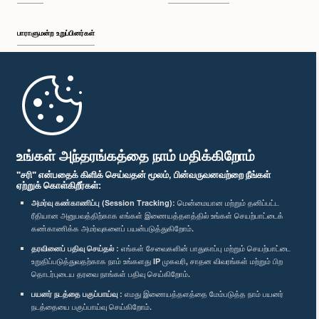
பாராளுமன்ற உறுப்பினர்கள்
முதற்பக்கம்
பாராளுமன்ற கையடக்க செயலி
உங்கள் அந்தரங்கத்தை நாம் மதிக்கிறோம்
"சரி" என்பதைக் கிளிக் செய்வதன் மூலம், பின்வருவனவற்றை நீங்கள்
ஏற்றுக் கொள்கிறீர்கள்:
அமர்வு கண்காணிப்பு (Session Tracking):
மென்மையான மற்றும் தனிப்பட்ட
ரீதியான அனுபவத்திற்காக எங்கள் இணையத்தளத்தில் உங்கள் செயற்பாட்டைக்
எம்மை பின்தொடர்க :
கண்காணிக்க அமர்வுகளைப் பயன்படுத்துகிறோம்.
தரவினைப் பதிவு செய்தல் :
எங்கள் சேவைகளின் பாதுகாப்பு மற்றும் செயற்பாட்டை
விருதுகள்
உறுதிப்படுத்துவதற்காக நாம் உங்களது IP முகவரி, சாதன விவரங்கள் மற்றும் பிற
தொடர்புடைய தரவை நாங்கள் பதிவு செய்கிறோம்.
பயனர் நடத்தை பகுப்பாய்வு :
எமது இணையத்தளத்தை மேம்படுத்த நாம் பயனர்
தனியுரிமைக் கொள்கை
நடத்தையை பகுப்பாய்வு செய்கிறோம்.