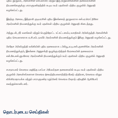
புதிய தூதுவர், அமைச்சின் செயலாளர் மற்றும் இரு நிறுவனங்களின் தலைவர்களின்
நியமனங்களுக்கு பாராளுமன்றத்தில் கூடிய உயர் பதவிகள் பற்றிய குழுவில் அனுமதி
வழங்கப்பட்டது.
இதற்கு அமைய, இத்தாலி குடியரசின் புதிய இலங்கைத் தூதுவராக எஸ்.ஏ.ரொட்றிகோ
அவர்களின் நியமனத்துக்கு உயர் பதவிகள் பற்றிய குழுவின் அனுமதி கிடைத்தது.
அத்துடன், நீர் வளங்கள் மற்றும் பெருந்தோட்ட உட்கட்டமைப்பு வசதிகள் அபிவிருத்தி அமைச்சின்
புதிய செயலாளராக ஏ.சி.எம். நஃபீல் அவர்களின் நியமனத்துக்கும் இங்கு அனுமதி வழங்கப்பட்டது.
பிரதேச அபிவிருத்தி வங்கியின் புதிய தலைவராக டபிள்யூ.ஏ.டி.எஸ்.குணசிங்க அவர்களின்
நியமனத்துக்கும், இலங்கை அணுசக்தி ஒழுங்குபடுத்தல் பேரவையின் தலைவராக
என்.கே.எஸ்.ஜயசேகர அவர்களின் நியமனத்துக்கும் உயர் பதவிகள் பற்றிய குழுவில் அனுமதி
வழங்கப்பட்டது.
சபாநாயகர் கௌரவ மஹிந்த யாப்பா அபேவர்தன தலைமையில் கூடிய உயர் பதவிகள் பற்றிய
குழுவில் அமைச்சர்களான கௌரவ (வைத்தியகலாநிதி) ரமேஷ் பத்திரன, கெளரவ விதுர
விக்கிரமநாயக்க மற்றும் பாராளுமன்ற உறுப்பினர் கௌரவ ரிஷாத் பதியுதீன் ஆகியோர்
கலந்துகொண்டனர்.
தொடர்புடைய செய்திகள்