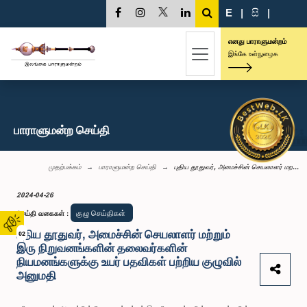
E
|
සි
|
எனது பாராளுமன்றம்
இங்கே உள்நுழைக
பாராளுமன்ற செய்தி
முதற்பக்கம்
பாராளுமன்ற செய்தி
புதிய தூதுவர், அமைச்சின் செயலாளர் மற...
2024-04-26
குழு செய்திகள்
செய்தி வகைகள்
:
புதிய தூதுவர், அமைச்சின் செயலாளர் மற்றும்
02
இரு நிறுவனங்களின் தலைவர்களின்
நியமனங்களுக்கு உயர் பதவிகள் பற்றிய குழுவில்
அனுமதி