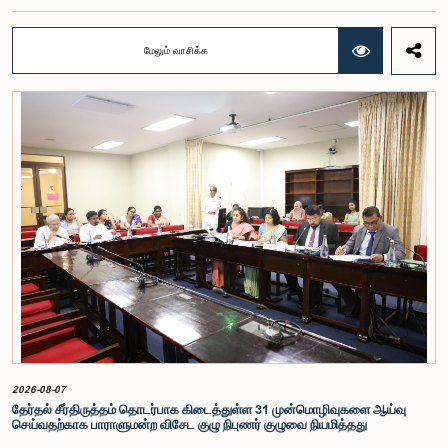
பலிஹேன, விஜேசிறி பஸ்நாயக்க, எம்.கே.எம். அஸ்லம், திலின சமரகோன் மற்றும் சம்பிக்க
ஹெட்டிஆராச்சி ஆகியோரின் பங்கேற்புடன் அண்மையில் (ஆக. 04) பாராளுமன்றத்தில் கூடிய அரசாங்க
நிதி பற்றிய குழுக் கூட்டத்திலேயே இந்த அங்கீகாரம் வழங்கப்பட்டது.இலங்கை ஜனநாயக சோசலிசக்
மேலும் வாசிக்க
குடியரசின் அரசியலமைப்பின் 153(2) ஆம் உறுப்புரையின் பிரகாரம், கணக்காய்வாளர் நாயகத்தின்
சம்பளம் தொடர்பான பிரேரணை குழுவின் கவனத்திற்கு கொண்டு வரப்பட்டது.இதன்போது,
கணக்காய்வாளர் நாயகத்தின் பொறுப்புகள், அரச நிதி மேற்பார்வை மற்றும் கணக்காய்வுத் துறையின்
சுயாதீனத் தன்மை உள்ளிட்ட விடயங்களை கருத்தில் கொண்டு, சம்பள மட்டம் தொடர்பாக குழுத்
தலைவர் உள்ளிட்ட உறுப்பினர்கள் தமது கருத்துகளையும் பரிந்துரைகளையும் முன்வைத்தனர்.மேலும்,
அரசியலமைப்பின் 170 ஆம் உறுப்புரையின் பிரகாரம், கணக்காய்வாளர் நாயகம் ஒரு அரசாங்க ஊழியர்
அல்ல என்பதையும், நடைமுறையில் உள்ள அரசாங்க சம்பள அளவுகோலுக்கு வெளியே இப்பதவிக்கான
சம்பளத்தை விசேடமாக பரிசீலிக்க முடியும் என்பதையும் குழு சுட்டிக்காட்டியது.முன்மொழியப்பட்ட சம்பளத்
தொகை, முன்னர் பதவி வகித்த கணக்காய்வாளர் நாயகங்களின் சம்பளங்களையும் கருத்தில் கொண்டு
நிர்ணயிக்கப்பட்டதாக அதிகாரிகள் தெரிவித்தனர். இதற்கு முன்னர், சம்பளங்கள் மற்றும் பணியாளர்
ஆணைக்குழுவே இத்தகைய சம்பளங்களை நிர்ணயித்து வந்த போதிலும், தற்போது அத்தகைய
ஆணைக்குழு இல்லையெனவும் அதிகாரிகள் குறிப்பிட்டனர்.கணக்காய்வாளர் நாயகத்திற்கான
முன்மொழியப்பட்ட சம்பள மட்டத்தை குழு அங்கீகரித்திருந்தாலும், அப்பதவிக்கு வழங்கப்பட்டுள்ள
பொறுப்புகள் மற்றும் கடமைகளின் முக்கியத்துவத்தை கருத்தில் கொண்டு, அந்தச் சம்பளம் மேலும்
உயர்ந்த மட்டத்தில் இருக்க வேண்டும் என்ற கருத்தை குழுத் தலைவர் உள்ளிட்ட உறுப்பினர்கள்
முன்வைத்தனர்.அதன்படி, எதிர்காலத்தில் இச்சம்பள மட்டம் தொடர்பாக மேலும் கவனம் செலுத்தி
தேவையான தீர்மானங்கள் எடுக்கப்பட வேண்டியதன் அவசியம் குழுவில் வலியுறுத்தப்பட்டது. மேலும்,
நிரந்தரமானதும் சுயாதீனமானதுமான சம்பள மற்றும் பணியாளர் ஆணைக்குழுவை நிறுவுவதற்கான
யோசனையையும் குழுத் தலைவர் முன்வைத்தார்.
2026-08-07
தேர்தல் சீர்திருத்தம் தொடர்பாக கிடைத்துள்ள 31 முன்மொழிவுகளை ஆய்வு
செய்வதற்காக பாராளுமன்ற விசேட குழு நிபுணர் குழுவை நியமித்தது