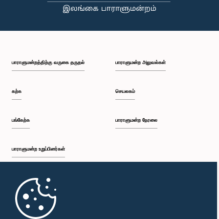
பாராளுமன்றத்திற்கு வருகை தருதல்
பாராளுமன்ற அலுவல்கள்
கற்க
செயலகம்
பங்கேற்க
பாராளுமன்ற நேரலை
பாராளுமன்ற உறுப்பினர்கள்
முதற்பக்கம்
பாராளுமன்ற கையடக்க செயலி