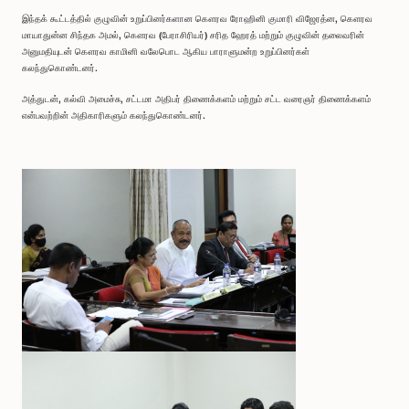
இந்தக் கூட்டத்தில் குழுவின் உறுப்பினர்களான கௌரவ ரோஹினி குமாரி விஜேரத்ன, கௌரவ
மாயாதுன்ன சிந்தக அமல், கௌரவ (பேராசிரியர்) சரித ஹேரத் மற்றும் குழுவின் தலைவரின்
அனுமதியுடன் கௌரவ காமினி வலேபொட ஆகிய பாராளுமன்ற உறுப்பினர்கள்
கலந்துகொண்டனர்.
அத்துடன், கல்வி அமைச்சு, சட்டமா அதிபர் திணைக்களம் மற்றும் சட்ட வரைஞர் திணைக்களம்
என்பவற்றின் அதிகாரிகளும் கலந்துகொண்டனர்.