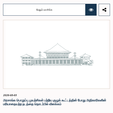
ஒன்றியத்தின் கூட்டம் கௌரவ உறுப்பினரின் தலைமையில் அண்மையில் (5) நடைபெற்றபோது,
இச்செயலமர்வுக்கான ஏற்பாடுகள் குறித்துக் கலந்துரையாடப்பட்டது.இளைஞர் பிரதிநிதிகளின்
மேலும் வாசிக்க
பங்கேற்புடன் திறந்த பாராளுமன்றக் கருத்திட்டத்தை மேலும் முன்னெடுத்துச் செல்லும் நோக்கில் இந்த
செயலமர்வு தொடர் ஏற்பாடு செய்யப்படுகின்றது. இதில் ஒன்றியத்தின் உறுப்பினர்கள் மற்றும் கம்பஹா
மாவட்டத்தை பிரதிநிதித்துவப்படுத்தும் பாராளுமன்ற உறுப்பினர்களும் பங்கேற்கவிருக்கின்றனர்.இந்த
செயலமர்வுகளின் ஊடாக, இளைஞர் சமூகத்திற்கு பாராளுமன்ற நடவடிக்கைகள், சட்டவாக்க
செயன்முறை மற்றும் திறந்த பாராளுமன்றத்தின் எண்ணக்கரு தொடர்பில் விழிப்புணர்வூட்டவும்,
பாராளுமன்றத்திற்கும் பொதுமக்களுக்கும் இடையிலான தொடர்பை மேலும் வலுப்படுத்துவதும்
எதிர்பார்க்கப்படுகின்றது.இந்தக் கூட்டத்தில் ஒன்றியத்தின் கௌரவ உறுப்பினர்கள் மற்றும்
இச்செயலமர்வு தொடருக்கான அபிவிருத்தி பங்காளராக அனுசரணை வழங்கும் CII (Coalition for
Inclusive Impact) நிறுவனத்தின் பிரதிநிதிகளும் கலந்துகொண்டனர்.இந்த செயலமர்வில் பங்கேற்க
விரும்பும் கம்பஹா மாவட்டத்தைச் சேர்ந்த 18 – 35 வயதுக்குட்பட்ட இளைஞர், யுவதிகள் இங்கே
தரப்பட்டுள்ள https://forms.gle/aVp5UzhLbtPSmVap8 இணைப்பின் ஊடாக உரிய விண்ணப்பப்
படிவத்தை பூர்த்தி செய்து பதிவு செய்யுமாறு கேட்டுக்கொள்ளப்படுகின்றனர்.
2026-08-05
அரசாங்க பொறுப்பு முயற்சிகள் பற்றிய குழுக் கூட்டத்தின் போது அதிகாரிகளின்
மரியாதையற்ற நடத்தை தொடர்பில் விளக்கம்