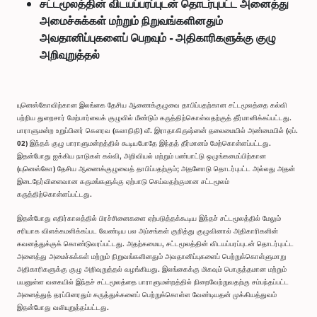
சட்டமூலத்தின் விடயப்பரப்புடன் தொடர்புபட்ட அனைத்து
அமைச்சுக்கள் மற்றும் நிறுவங்களினதும்
அவதானிப்புகளைப் பெறவும் - அதிகாரிகளுக்கு குழு
அறிவுறுத்தல்
யுனெஸ்கோவிற்கான இலங்கை தேசிய ஆணைக்குழுவை தாபிப்பதற்கான சட்டமூலத்தை கல்வி
பற்றிய துறைசார் மேற்பார்வைக் குழுவில் மீண்டும் கருத்திற்கொள்வதற்குத் தீர்மானிக்கப்பட்டது.
பாராளுமன்ற உறுப்பினர் கௌரவ (கலாநிதி) வீ. இராதாகிருஷ்னன் தலைமையில் அண்மையில் (ஏப்.
02) இந்தக் குழு பாராளுமன்றத்தில் கூடியபோதே இந்தத் தீர்மானம் மேற்கொள்ளப்பட்டது.
இதன்போது ஐக்கிய நாடுகள் கல்வி, அறிவியல் மற்றும் பண்பாட்டு ஒழுங்கமைப்பிற்கான
(யுனெஸ்கோ) தேசிய ஆணைக்குழுவைத் தாபிப்பதற்கும்; அதனோடு தொடர்புபட்ட அல்லது அதன்
இடைநேர்விளைவான கருமங்களுக்கு ஏற்பாடு செய்வதற்குமான சட்டமூலம்
கருத்திற்கொள்ளப்பட்டது.
இதன்போது எதிர்காலத்தில் பிரச்சினைகளை ஏற்படுத்தக்கூடிய இந்தச் சட்டமூலத்தில் மேலும்
சரியாக விளக்கமளிக்கப்பட வேண்டிய பல அம்சங்கள் குறித்து குழுவினால் அதிகாரிகளின்
கவனத்துக்குக் கொண்டுவரப்பட்டது. அதற்கமைய, சட்டமூலத்தின் விடயப்பரப்புடன் தொடர்புபட்ட
அனைத்து அமைச்சுக்கள் மற்றும் நிறுவங்களினதும் அவதானிப்புகளைப் பெற்றுக்கொள்ளுமாறு
அதிகாரிகளுக்கு குழு அறிவுறுத்தல் வழங்கியது. இலங்கைக்கு மிகவும் பொருத்தமான மற்றும்
பயனுள்ள வகையில் இந்தச் சட்டமூலத்தை பாராளுமன்றத்தில் நிறைவேற்றுவதற்கு சம்பந்தப்பட்ட
அனைத்துத் தரப்பினரதும் கருத்துக்களைப் பெற்றுக்கொள்ள வேண்டியதன் முக்கியத்துவம்
இதன்போது வலியுறுத்தப்பட்டது.