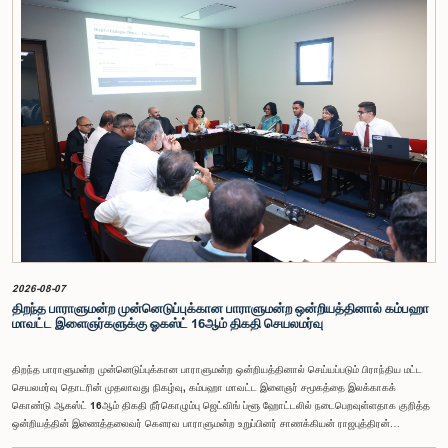
அமைப்புகள் ஆகியவற்றினால் சமர்ப்பிக்கப்பட்டுள்ள 31 முன்மொழிவுகளை அடிப்படையாகக் கொண்டு
தேர்தல் சீர்திருத்தங்கள் தொடர்பாக விரிவான கலந்துரையாடல் இங்கு இடம்பெற்றது.உள்ளூராட்சி
மன்றத் தேர்தல் முறைக்காக கலப்பு தேர்தல் முறையை அறிமுகப்படுத்துதல், சிறு கட்சிகள் மற்றும்
சிறுபான்மை குழுக்களின் பிரதிநிதித்துவத்தை உறுதிப்படுத்துதல், பெண்களின் பிரதிநிதித்துவத்தை
மேம்படுத்துதல், மின்னணு வாக்களிப்பு முறையை அறிமுகப்படுத்துதல், முன்கூட்டியே வாக்களிக்கும்
வசதியை ஏற்படுத்துதல் உள்ளிட்ட பல்வேறு முன்மொழிவுகள் தொடர்பில் இக்கூட்டத்தில் விசேட கவனம்
செலுத்தப்பட்டது.மேலும், வெளிநாடுகளில் வாழும் இலங்கையர்களுக்கு வாக்களிக்கும் உரிமையை
வழங்குவது தொடர்பான முன்மொழிவுகளும் பரிசீலிக்கப்பட்டதுடன், அதற்குத் தேவையான சட்ட மற்றும்
நிர்வாக ஏற்பாடுகள் குறித்து மேலும் விரிவான ஆய்வு மேற்கொள்ள வேண்டியதன் அவசியமும்
வலியுறுத்தப்பட்டது.விசேட குழுவினால் நியமிக்கப்பட்டுள்ள நிபுணர் குழு, கிடைத்துள்ள 31
முன்மொழிவுகளையும் முந்தைய பாராளுமன்ற விசேட குழுக்களின் அறிக்கைகளையும் பகுப்பாய்வு
செய்து, நடைமுறைக்கு ஏற்ற பரிந்துரைகளைக் கொண்ட அறிக்கையொன்றைத் தயாரிக்கவுள்ளது.
அதனைத் தொடர்ந்து, அந்தப் பரிந்துரைகளை ஆராய்ந்து அடுத்தகட்ட நடவடிக்கைகளை முன்னெடுக்க
குழு தீர்மானித்தது.இக்கூட்டத்தில், குழு உறுப்பினரான அமைச்சர் கலாநிதி உபாலி பன்னிலகே மற்றும்
பாராளுமன்ற உறுப்பினர்களான ரவி கருணாநாயக்க, ருவந்திலக ஜயக்கொடி மற்றும் கதிரவேலு
சண்முகம் குகதாசன் ஆகியோர் கலந்துகொண்டனர்.
2026-08-07
திறந்த பாராளுமன்ற முன்னெடுப்புக்கான பாராளுமன்ற ஒன்றியத்தினால் கம்பஹா
மாவட்ட இளைஞர்களுக்கு ஓகஸ்ட் 16ஆம் திகதி செயலமர்வு
திறந்த பாராளுமன்ற முன்னெடுப்புக்கான பாராளுமன்ற ஒன்றியத்தினால் செய்யப்படும் பிராந்திய மட்ட
செயலமர்வு தொடரின் முதலாவது நிகழ்வு, கம்பஹா மாவட்ட இளைஞர் சமூகத்தை இலக்காகக்
கொண்டு ஆகஸ்ட் 16ஆம் திகதி நீர்கொழும்பு ஜெட்விங் ப்ளூ ஹோட்டலில் நடைபெறவுள்ளதாக குறித்த
ஒன்றியத்தின் இணைத்தலைவர் கௌரவ பாராளுமன்ற உறுப்பினர் சாணக்கியன் ராஜபுத்திரன்
இராசமாணிக்கம் அவர்கள் தெரிவித்தார். திறந்த பாராளுமன்ற முன்னெடுப்புக்கான பாராளுமன்ற