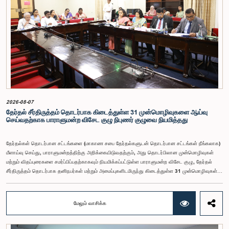
தொகை, முன்னர் பதவி வகித்த கணக்காய்வாளர் நாயகங்களின் சம்பளங்களையும் கருத்தில் கொண்டு
நிர்ணயிக்கப்பட்டதாக அதிகாரிகள் தெரிவித்தனர். இதற்கு முன்னர், சம்பளங்கள் மற்றும் பணியாளர்
ஆணைக்குழுவே இத்தகைய சம்பளங்களை நிர்ணயித்து வந்த போதிலும், தற்போது அத்தகைய
ஆணைக்குழு இல்லையெனவும் அதிகாரிகள் குறிப்பிட்டனர்.கணக்காய்வாளர் நாயகத்திற்கான
முன்மொழியப்பட்ட சம்பள மட்டத்தை குழு அங்கீகரித்திருந்தாலும், அப்பதவிக்கு வழங்கப்பட்டுள்ள
பொறுப்புகள் மற்றும் கடமைகளின் முக்கியத்துவத்தை கருத்தில் கொண்டு, அந்தச் சம்பளம் மேலும்
உயர்ந்த மட்டத்தில் இருக்க வேண்டும் என்ற கருத்தை குழுத் தலைவர் உள்ளிட்ட உறுப்பினர்கள்
முன்வைத்தனர்.அதன்படி, எதிர்காலத்தில் இச்சம்பள மட்டம் தொடர்பாக மேலும் கவனம் செலுத்தி
தேவையான தீர்மானங்கள் எடுக்கப்பட வேண்டியதன் அவசியம் குழுவில் வலியுறுத்தப்பட்டது. மேலும்,
நிரந்தரமானதும் சுயாதீனமானதுமான சம்பள மற்றும் பணியாளர் ஆணைக்குழுவை நிறுவுவதற்கான
யோசனையையும் குழுத் தலைவர் முன்வைத்தார்.
2026-08-07
தேர்தல் சீர்திருத்தம் தொடர்பாக கிடைத்துள்ள 31 முன்மொழிவுகளை ஆய்வு
செய்வதற்காக பாராளுமன்ற விசேட குழு நிபுணர் குழுவை நியமித்தது
தேர்தல்கள் தொடர்பான சட்டங்களை (மாகாண சபை தேர்தல்களுடன் தொடர்பான சட்டங்கள் நீங்கலாக)
மீளாய்வு செய்து, பாராளுமன்றத்திற்கு அறிக்கையிடுவதற்கும், அது தொடர்பிலான முன்மொழிவுகள்
மற்றும் விதப்புரைகளை சமர்ப்பிப்பதற்காகவும் நியமிக்கப்பட்டுள்ள பாராளுமன்ற விசேட குழு, தேர்தல்
சீர்திருத்தம் தொடர்பாக தனிநபர்கள் மற்றும் அமைப்புகளிடமிருந்து கிடைத்துள்ள 31 முன்மொழிவுகள்
மற்றும் இதற்கு முன்னர் தேர்தல் சீர்திருத்தங்கள் தொடர்பில் சமர்ப்பிக்கப்பட்ட விசேட பாராளுமன்ற
குழுக்களின் அறிக்கைகளையும் ஆராய்ந்து அறிக்கையிடுவதற்காக நிபுணர் குழுவொன்றை
நியமித்துள்ளது.கௌரவ பொது நிர்வாக, மாகாண சபைகள் மற்றும் உள்ளூராட்சி அமைச்சர் பேராசிரியர்
மேலும் வாசிக்க
ஏ.எச்.எம்.எச்.அபயரத்ன அவர்கள் தலைமையில் அண்மையில் பாராளுமன்றத்தில் நடைபெற்ற குறித்த
விசேட குழுக் கூட்டத்தின் போதே இத்தீர்மானம் எடுக்கப்பட்டது.2004, 2007 மற்றும் 2022 ஆம்
ஆண்டுகளில் வெளியிடப்பட்ட பாராளுமன்ற விசேட குழுக்களின் அறிக்கைகள் மற்றும் தனிநபர்கள்,