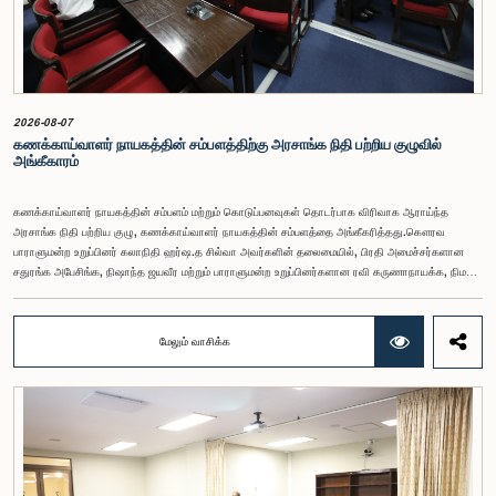
2026-08-07
கணக்காய்வாளர் நாயகத்தின் சம்பளத்திற்கு அரசாங்க நிதி பற்றிய குழுவில்
அங்கீகாரம்
கணக்காய்வாளர் நாயகத்தின் சம்பளம் மற்றும் கொடுப்பனவுகள் தொடர்பாக விரிவாக ஆராய்ந்த
அரசாங்க நிதி பற்றிய குழு, கணக்காய்வாளர் நாயகத்தின் சம்பளத்தை அங்கீகரித்தது.கௌரவ
பாராளுமன்ற உறுப்பினர் கலாநிதி ஹர்ஷ.த சில்வா அவர்களின் தலைமையில், பிரதி அமைச்சர்களான
சதுரங்க அபேசிங்க, நிஷாந்த ஜயவீர மற்றும் பாராளுமன்ற உறுப்பினர்களான ரவி கருணாநாயக்க, நிமல்
பலிஹேன, விஜேசிறி பஸ்நாயக்க, எம்.கே.எம். அஸ்லம், திலின சமரகோன் மற்றும் சம்பிக்க
ஹெட்டிஆராச்சி ஆகியோரின் பங்கேற்புடன் அண்மையில் (ஆக. 04) பாராளுமன்றத்தில் கூடிய அரசாங்க
நிதி பற்றிய குழுக் கூட்டத்திலேயே இந்த அங்கீகாரம் வழங்கப்பட்டது.இலங்கை ஜனநாயக சோசலிசக்
மேலும் வாசிக்க
குடியரசின் அரசியலமைப்பின் 153(2) ஆம் உறுப்புரையின் பிரகாரம், கணக்காய்வாளர் நாயகத்தின்
சம்பளம் தொடர்பான பிரேரணை குழுவின் கவனத்திற்கு கொண்டு வரப்பட்டது.இதன்போது,
கணக்காய்வாளர் நாயகத்தின் பொறுப்புகள், அரச நிதி மேற்பார்வை மற்றும் கணக்காய்வுத் துறையின்
சுயாதீனத் தன்மை உள்ளிட்ட விடயங்களை கருத்தில் கொண்டு, சம்பள மட்டம் தொடர்பாக குழுத்
தலைவர் உள்ளிட்ட உறுப்பினர்கள் தமது கருத்துகளையும் பரிந்துரைகளையும் முன்வைத்தனர்.மேலும்,
அரசியலமைப்பின் 170 ஆம் உறுப்புரையின் பிரகாரம், கணக்காய்வாளர் நாயகம் ஒரு அரசாங்க ஊழியர்
அல்ல என்பதையும், நடைமுறையில் உள்ள அரசாங்க சம்பள அளவுகோலுக்கு வெளியே இப்பதவிக்கான
சம்பளத்தை விசேடமாக பரிசீலிக்க முடியும் என்பதையும் குழு சுட்டிக்காட்டியது.முன்மொழியப்பட்ட சம்பளத்