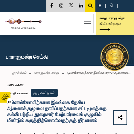
E
|
සි
|
எனது பாராளுமன்றம்
இங்கே உள்நுழைக
பாராளுமன்ற செய்தி
முதற்பக்கம்
பாராளுமன்ற செய்தி
யுனெஸ்கோவிற்கான இலங்கை தேசிய ஆணைக்க...
2024-04-09
குழு செய்திகள்
செய்தி வகைகள்
:
யுனெஸ்கோவிற்கான இலங்கை தேசிய
02
ஆணைக்குழுவை தாபிப்பதற்கான சட்டமூலத்தை
கல்வி பற்றிய துறைசார் மேற்பார்வைக் குழுவில்
மீண்டும் கருத்திற்கொள்வதற்குத் தீர்மானம்