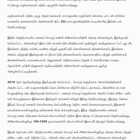
ஈட்டுவது வழிவகைகள் பற்றிய குழுவில் தெரியவந்தது.
வழிவகைகள் பற்றிய குழு அதன் தலைவர் பாராளுமன்ற உறுப்பினர் கௌரவ பாட்டலி சம்பிக்க
ரவணக்க தலைமையில் அண்மையில் (ஏப். 02) பாராளுமன்றத்தில் கூடியபோதே இவ்விடயம்
தெரியவந்தது.
இதில் அத்தியாவசிய உணவுப் பொருட்களின் கிலோவொன்றின் சந்தை விலைக்கும், இறக்குமதி
செய்யப்பட்ட விலைக்கும் இடையில் காணப்படும் வித்தியாசம் குறித்துக் கலந்துரையாடப்பட்டதுடன்,
இலங்கை மத்திய வங்கி, வணிக மற்றும் முதலீட்டுக் கொள்கைகள் திணைக்களம், இலங்கை
சுங்கம், ஏற்றுமதி இறக்குமதி கட்டுப்பாட்டுத் திணைக்களம், தொகைமதிப்பு மற்றும் புள்ளிவிபரத்
திணைக்களம், பாவனையாளர் அலுவல்கள் அதிகாரசபை, ஹெக்டர் கொபேகடுவ கமநல
ஆராய்ச்சி பயிற்சி நிறுவனம் ஆகியவற்றின் அதிகாரிகள் கலந்துரையாடலுக்கு
அழைக்கப்பட்டிருந்தனர்.
2018 ஆம் ஆண்டிலிருந்து இறக்குமதி செய்யப்பட்ட பொருட்களுக்காக அரசாங்கத்தினால்
அறவிடப்பட்ட வரி வருமானத்தில் தொடர்ச்சியாக வீழ்ச்சி ஏற்பட்டதாகவும், அமெரிக்க டொலர்
பெறுமதிக்கு ஏற்ப இறக்குமதி செய்யப்பட்ட உணவுப் பொருட்களுக்கான அறவிடப்படும் விசேட பண்ட
வரி பொருத்தமாக இல்லாமை இதற்குக் காரணம் என்றும் இங்கு தெரியவந்தது. இதற்கு அமைய
இந்தப் பொருட்களைக் கொள்வனவு செய்யும்போது அதிக பணம் செலவாவதாகவும், இதனால்
வாடிக்கையாளர்களுக்கு நன்மைகள் கிடைக்காதபோதும், இந்த அத்தியாவசிய உணவுப்
பொருட்களை விற்பனை செய்யும் வியாபாரிகள் அதிக இலாபத்தை ஈட்டுவதாகவும் தெரியவந்தது.
கிலோவொன்றுக்கு 100-1000 ரூபாவரையில் வியாபாரிகள் இலாபமீட்டுவதும் தெரியவந்தது.
இதன் அடிப்படையில் அத்தியாவசிய உணவுப் பொருட்கள் கிலோவொன்றுக்கு சந்தை விலை மற்றும்
விசேட பண்ட வரி அறிவிடப்பட்ட பின்னர் சுங்க வரி விலக்களிக்கப்பட்ட பின்னரான விலைக்கும்