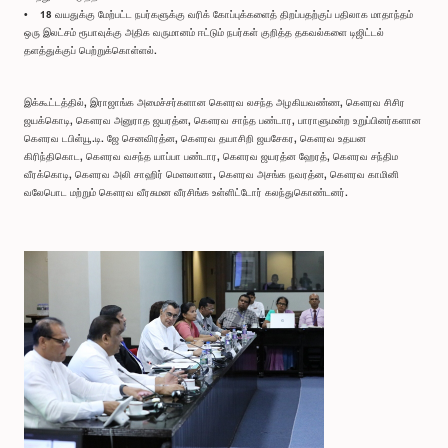
• 18 வயதுக்கு மேற்பட்ட நபர்களுக்கு வரிக் கோப்புக்களைத் திறப்பதற்குப் பதிலாக மாதாந்தம்
ஒரு இலட்சம் ரூபாவுக்கு அதிக வருமானம் ஈட்டும் நபர்கள் குறித்த தகவல்களை டிஜிட்டல்
தளத்துக்குப் பெற்றுக்கொள்ளல்.
இக்கூட்டத்தில், இராஜாங்க அமைச்சர்களான கௌரவ லசந்த அழகியவண்ண, கௌரவ சிசிர
ஜயக்கொடி, கௌரவ அனுராத ஜயரத்ன, கௌரவ சாந்த பண்டார, பாராளுமன்ற உறுப்பினர்களான
கௌரவ டபிள்யூ.டி. ஜே செனவிரத்ன, கௌரவ தயாசிறி ஜயசேகர, கௌரவ உதயன
கிரிந்திகொட, கௌரவ வசந்த யாப்பா பண்டார, கெளரவ ஜயரத்ன ஹேரத், கௌரவ சந்திம
வீரக்கொடி, கௌரவ அலி சாஹிர் மௌலானா, கௌரவ அசங்க நவரத்ன, கௌரவ காமினி
வலேபொட மற்றும் கௌரவ வீரசுமன வீரசிங்க உள்ளிட்டோர் கலந்துகொண்டனர்.