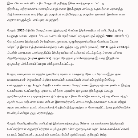
இடையில் காணப்படும் பாரிய வேறுபாடு குறித்து இங்கு கலந்துரையாடப்பட்டது.
இதன்படி, அத்தியாவசிய உணவுப் பொருட்களை இறக்குமதி செய்வது தொடர்பான அனைத்து
அறிக்கைகளையும் வாரந்தோறும் குழுவிடம் சமர்ப்பிக்குமாறு குழுவின் தலைவர் இலங்கை சுங்க
அதிகாரிகளுக்குப் பணிப்புரை விடுத்தார்.
மேலும், 2525 பிரிவில் பொருட்களை இறக்குமதி செய்யும் இறக்குமதியாளர்களிடமிருந்து சேர்
பெறுமதி வரியை அறவிடக்கூடிய வகையில் அவர்களைப் பதிவுசெய்தல் மற்றும் 7000 பிரிவின் கீழ்
பொருட்களை இறக்குமதி செய்யும் நடைமுறையை ஒழுங்குமுறைப்படுத்த வேண்டிய தேவை
உள்நாட்டு இறைவரித் திணைக்களத்தை வலியுறுத்திய குழுவின் தலைவர், 2018 முதல் 2023ஆம்
ஆண்டு வரையான காலப்பகுதியில் இறக்குமதியாளர்களினால் சட்டத்துக்கு அமைய வரியை
அறவிடுவதற்கு (super gain tax) மற்றும் அவற்றின் முன்னேற்றத்தை இம்மாத இறுதியில்
குழுவுக்கு அறிக்கையிடுமாறும் பரிந்துரைக்கப்பட்டது.
மேலும், பண்டிகைக் காலத்தில் நுகர்வோர் சுரண்டல் உச்சத்தை அடையும் அபாயம் இருப்பதால்
பாவனையாளர் அலுவல்கள் அதிகாரசபையின் தலையீட்டின் அவசியம் குறித்தும் இங்கு
வலியுறுத்தப்பட்டது. மேலும், அத்தியாவசிய உணவுப் பொருட்களை இறக்குமதியாளர்களிடம் இருந்து
கொள்வனவு செய்வதற்கு பதிலாக, வர்த்தக அமைச்சு நேரடியாக இறக்குமதி செய்து
நுகர்வோருக்கு வழங்குவதற்கான திட்டத்தை தயாரிக்க வேண்டும் எனவும், சந்தை விலை மற்றும்
ஆகக் கூடிய விற்பனை விலை என்பன இணையத்தளம், கையடக்கத்தொலைபேசி செயலி மற்றும்
சமூக ஊடகங்கள் மூலம் மக்களுக்குத் தெரியப்படுத்துவதற்கான வேலைத்திட்டத்தை முன்னெடுக்க
வேண்டும் என்றும் குழு தெரிவித்தது.
மேலும், வெளிநாடுகளில் பணிபுரியும் இலங்கையர்களுக்கு மின்சார வாகனங்களை இறக்குமதி
செய்வதற்கான அனுமதிப்பத்திரம் வழங்குவதில் உள்ள குளறுபடிகள் தொடர்பாக கணக்காய்வாளர்
நாயகம் மேற்கொண்ட தடயவியல் கணக்காய்வின் முன்னேற்றம் குறித்தும் இங்கு