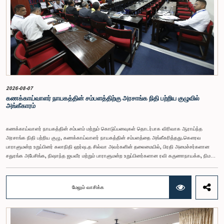
2026-08-07
கணக்காய்வாளர் நாயகத்தின் சம்பளத்திற்கு அரசாங்க நிதி பற்றிய குழுவில்
அங்கீகாரம்
கணக்காய்வாளர் நாயகத்தின் சம்பளம் மற்றும் கொடுப்பனவுகள் தொடர்பாக விரிவாக ஆராய்ந்த
அரசாங்க நிதி பற்றிய குழு, கணக்காய்வாளர் நாயகத்தின் சம்பளத்தை அங்கீகரித்தது.கௌரவ
பாராளுமன்ற உறுப்பினர் கலாநிதி ஹர்ஷ.த சில்வா அவர்களின் தலைமையில், பிரதி அமைச்சர்களான
சதுரங்க அபேசிங்க, நிஷாந்த ஜயவீர மற்றும் பாராளுமன்ற உறுப்பினர்களான ரவி கருணாநாயக்க, நிமல்
பலிஹேன, விஜேசிறி பஸ்நாயக்க, எம்.கே.எம். அஸ்லம், திலின சமரகோன் மற்றும் சம்பிக்க
ஹெட்டிஆராச்சி ஆகியோரின் பங்கேற்புடன் அண்மையில் (ஆக. 04) பாராளுமன்றத்தில் கூடிய அரசாங்க
நிதி பற்றிய குழுக் கூட்டத்திலேயே இந்த அங்கீகாரம் வழங்கப்பட்டது.இலங்கை ஜனநாயக சோசலிசக்
மேலும் வாசிக்க
குடியரசின் அரசியலமைப்பின் 153(2) ஆம் உறுப்புரையின் பிரகாரம், கணக்காய்வாளர் நாயகத்தின்
சம்பளம் தொடர்பான பிரேரணை குழுவின் கவனத்திற்கு கொண்டு வரப்பட்டது.இதன்போது,
கணக்காய்வாளர் நாயகத்தின் பொறுப்புகள், அரச நிதி மேற்பார்வை மற்றும் கணக்காய்வுத் துறையின்
சுயாதீனத் தன்மை உள்ளிட்ட விடயங்களை கருத்தில் கொண்டு, சம்பள மட்டம் தொடர்பாக குழுத்