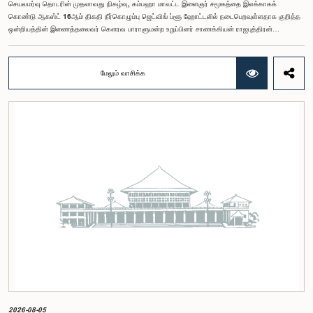
செயலமர்வு தொடரின் முதலாவது நிகழ்வு, கம்பஹா மாவட்ட இளைஞர் சமூகத்தை இலக்காகக்
கொண்டு ஆகஸ்ட் 16ஆம் திகதி நீர்கொழும்பு ஜெட்விங் ப்ளூ ஹோட்டலில் நடைபெறவுள்ளதாக குறித்த
ஒன்றியத்தின் இணைத்தலைவர் கௌரவ பாராளுமன்ற உறுப்பினர் சாணக்கியன் ராஜபுத்திரன்
இராசமாணிக்கம் அவர்கள் தெரிவித்தார். திறந்த பாராளுமன்ற முன்னெடுப்புக்கான பாராளுமன்ற
ஒன்றியத்தின் கூட்டம் கௌரவ உறுப்பினரின் தலைமையில் அண்மையில் (5) நடைபெற்றபோது,
இச்செயலமர்வுக்கான ஏற்பாடுகள் குறித்துக் கலந்துரையாடப்பட்டது.இளைஞர் பிரதிநிதிகளின்
மேலும் வாசிக்க
பங்கேற்புடன் திறந்த பாராளுமன்றக் கருத்திட்டத்தை மேலும் முன்னெடுத்துச் செல்லும் நோக்கில் இந்த
செயலமர்வு தொடர் ஏற்பாடு செய்யப்படுகின்றது. இதில் ஒன்றியத்தின் உறுப்பினர்கள் மற்றும் கம்பஹா
மாவட்டத்தை பிரதிநிதித்துவப்படுத்தும் பாராளுமன்ற உறுப்பினர்களும் பங்கேற்கவிருக்கின்றனர்.இந்த
செயலமர்வுகளின் ஊடாக, இளைஞர் சமூகத்திற்கு பாராளுமன்ற நடவடிக்கைகள், சட்டவாக்க
செயன்முறை மற்றும் திறந்த பாராளுமன்றத்தின் எண்ணக்கரு தொடர்பில் விழிப்புணர்வூட்டவும்,
பாராளுமன்றத்திற்கும் பொதுமக்களுக்கும் இடையிலான தொடர்பை மேலும் வலுப்படுத்துவதும்
எதிர்பார்க்கப்படுகின்றது.இந்தக் கூட்டத்தில் ஒன்றியத்தின் கௌரவ உறுப்பினர்கள் மற்றும்
இச்செயலமர்வு தொடருக்கான அபிவிருத்தி பங்காளராக அனுசரணை வழங்கும் CII (Coalition for
Inclusive Impact) நிறுவனத்தின் பிரதிநிதிகளும் கலந்துகொண்டனர்.இந்த செயலமர்வில் பங்கேற்க
விரும்பும் கம்பஹா மாவட்டத்தைச் சேர்ந்த 18 – 35 வயதுக்குட்பட்ட இளைஞர், யுவதிகள் இங்கே
தரப்பட்டுள்ள https://forms.gle/aVp5UzhLbtPSmVap8 இணைப்பின் ஊடாக உரிய விண்ணப்பப்
படிவத்தை பூர்த்தி செய்து பதிவு செய்யுமாறு கேட்டுக்கொள்ளப்படுகின்றனர்.
2026-08-05