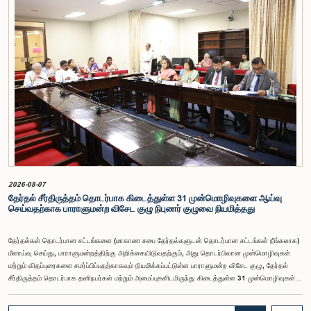
தலைவர் உள்ளிட்ட உறுப்பினர்கள் தமது கருத்துகளையும் பரிந்துரைகளையும் முன்வைத்தனர்.மேலும்,
அரசியலமைப்பின் 170 ஆம் உறுப்புரையின் பிரகாரம், கணக்காய்வாளர் நாயகம் ஒரு அரசாங்க ஊழியர்
அல்ல என்பதையும், நடைமுறையில் உள்ள அரசாங்க சம்பள அளவுகோலுக்கு வெளியே இப்பதவிக்கான
சம்பளத்தை விசேடமாக பரிசீலிக்க முடியும் என்பதையும் குழு சுட்டிக்காட்டியது.முன்மொழியப்பட்ட சம்பளத்
தொகை, முன்னர் பதவி வகித்த கணக்காய்வாளர் நாயகங்களின் சம்பளங்களையும் கருத்தில் கொண்டு
நிர்ணயிக்கப்பட்டதாக அதிகாரிகள் தெரிவித்தனர். இதற்கு முன்னர், சம்பளங்கள் மற்றும் பணியாளர்
ஆணைக்குழுவே இத்தகைய சம்பளங்களை நிர்ணயித்து வந்த போதிலும், தற்போது அத்தகைய
ஆணைக்குழு இல்லையெனவும் அதிகாரிகள் குறிப்பிட்டனர்.கணக்காய்வாளர் நாயகத்திற்கான
முன்மொழியப்பட்ட சம்பள மட்டத்தை குழு அங்கீகரித்திருந்தாலும், அப்பதவிக்கு வழங்கப்பட்டுள்ள
பொறுப்புகள் மற்றும் கடமைகளின் முக்கியத்துவத்தை கருத்தில் கொண்டு, அந்தச் சம்பளம் மேலும்
உயர்ந்த மட்டத்தில் இருக்க வேண்டும் என்ற கருத்தை குழுத் தலைவர் உள்ளிட்ட உறுப்பினர்கள்
முன்வைத்தனர்.அதன்படி, எதிர்காலத்தில் இச்சம்பள மட்டம் தொடர்பாக மேலும் கவனம் செலுத்தி
தேவையான தீர்மானங்கள் எடுக்கப்பட வேண்டியதன் அவசியம் குழுவில் வலியுறுத்தப்பட்டது. மேலும்,
நிரந்தரமானதும் சுயாதீனமானதுமான சம்பள மற்றும் பணியாளர் ஆணைக்குழுவை நிறுவுவதற்கான
யோசனையையும் குழுத் தலைவர் முன்வைத்தார்.
2026-08-07
தேர்தல் சீர்திருத்தம் தொடர்பாக கிடைத்துள்ள 31 முன்மொழிவுகளை ஆய்வு
செய்வதற்காக பாராளுமன்ற விசேட குழு நிபுணர் குழுவை நியமித்தது
தேர்தல்கள் தொடர்பான சட்டங்களை (மாகாண சபை தேர்தல்களுடன் தொடர்பான சட்டங்கள் நீங்கலாக)
மீளாய்வு செய்து, பாராளுமன்றத்திற்கு அறிக்கையிடுவதற்கும், அது தொடர்பிலான முன்மொழிவுகள்
மற்றும் விதப்புரைகளை சமர்ப்பிப்பதற்காகவும் நியமிக்கப்பட்டுள்ள பாராளுமன்ற விசேட குழு, தேர்தல்
சீர்திருத்தம் தொடர்பாக தனிநபர்கள் மற்றும் அமைப்புகளிடமிருந்து கிடைத்துள்ள 31 முன்மொழிவுகள்
மற்றும் இதற்கு முன்னர் தேர்தல் சீர்திருத்தங்கள் தொடர்பில் சமர்ப்பிக்கப்பட்ட விசேட பாராளுமன்ற
குழுக்களின் அறிக்கைகளையும் ஆராய்ந்து அறிக்கையிடுவதற்காக நிபுணர் குழுவொன்றை