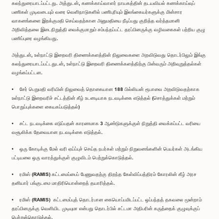
கலந்துரையாடப்பட்டது. அத்துடன், கணக்காய்வாளர் நாயகத்தின் தடயவியல் கணக்காய்வுப்
பணிகள் முடிவடையும் வரை வெளிநாடுகளில் பணிபுரியும் இலங்கையர்களுக்கு மின்சார
வாகனங்களை இறக்குமதி செய்வதற்கான அனுமதியை நீடிப்பது குறித்த வர்த்தமானி
அறிவித்தலை இடைநிறுத்தி வைக்குமாறும் சம்பந்தப்பட்ட தரப்பினருக்கு வழிவகைகள் பற்றிய குழு
பணிப்புரை வழங்கியது.
அத்துடன், உள்நாட்டு இறைவரி திணைக்களத்தின் நிலுவைகளை அறவிடுவது தொடர்பிலும் இங்கு
கலந்துரையாடப்பட்டதுடன், உள்நாட்டு இறைவரி திணைக்களத்திற்கு பின்வரும் அறிவுறுத்தல்கள்
வழங்கப்பட்டன.
• சேர் பெறுமதி வரியின் நிலுவைத் தொகையான 188 பில்லியன் ரூபாவை அறவிடுவதற்காக
உள்நாட்டு இறைவரிச் சட்டத்தின் கீழ் உடனடியாக நடவடிக்கை எடுத்தல் (சொத்துக்கள் மற்றும்
பொறுப்புக்களை கையகப்படுத்தல்)
• சட்ட நடவடிக்கை எடுப்பதன் காரணமாக 3 ஆண்டுகளுக்குள் நிறுத்தி வைக்கப்பட்ட வரியை
வசூலிக்க தேவையான நடவடிக்கை எடுத்தல்.
• ஒரு கோடிக்கு மேல் வரி ஏய்ப்புச் செய்த நபர்கள் மற்றும் நிறுவனங்களின் பெயர்கள் அடங்கிய
பட்டியலை ஒரு வாரத்துக்குள் குழுவிடம் பெற்றுக்கொடுத்தல்.
• ரமிஸ் (RAMIS) கட்டமைப்பைப் பேணுவதற்கு திறந்த கேள்விப்பத்திரம் கோரலின் கீழ் அரச
தனியார் பங்குடமை மாதிரியொன்றைத் தயாரித்தல்.
• ரமிஸ் (RAMIS) கட்டமைப்புத் தொடர்பான கையொப்பமிடப்பட்ட ஒப்பந்தத் தகவலை மூன்றாம்
தரப்பினருக்கு வெளியிட முடியுமா என்பது தொடர்பில் சட்டமா அதிபரின் கருத்தைக் குழுவுக்குப்
பெற்றுக்கொடுத்தல்.