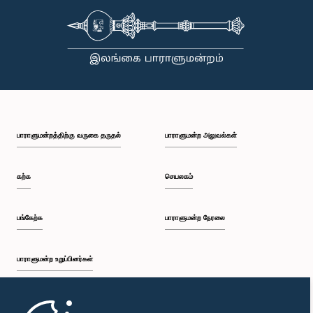
கடைப்பிடிக்க வேண்டும், நாடாளுமன்ற நடைமுறைகளுக்கு இணங்க வேண்டும் மற்றும் எல்லா
நேரங்களிலும் நாடாளுமன்றத்தின் கண்ணியம் மற்றும் அதிகாரத்தை நிலைநிறுத்த வேண்டும் என்று
இந்தக் குழு வலியுறுத்த விரும்புகிறது.அரசாங்க பொறுப்பு முயற்சிகள் பற்றிய குழுஇலங்கை
பாராளுமன்றம்
பாராளுமன்றத்திற்கு வருகை தருதல்
பாராளுமன்ற அலுவல்கள்
கற்க
செயலகம்
பங்கேற்க
பாராளுமன்ற நேரலை
பாராளுமன்ற உறுப்பினர்கள்
முதற்பக்கம்