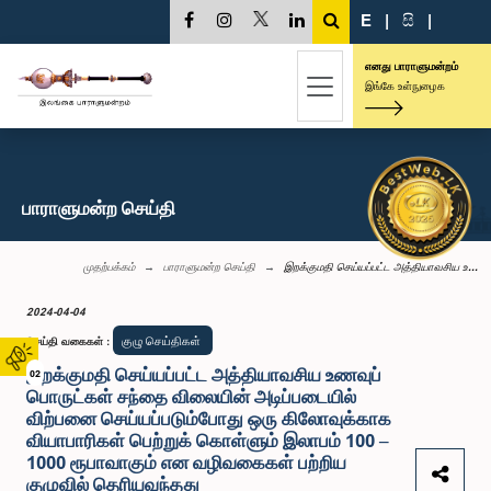
E
|
සි
|
எனது பாராளுமன்றம்
இங்கே உள்நுழைக
பாராளுமன்ற செய்தி
முதற்பக்கம்
பாராளுமன்ற செய்தி
இறக்குமதி செய்யப்பட்ட அத்தியாவசிய உ...
2024-04-04
குழு செய்திகள்
செய்தி வகைகள்
:
இறக்குமதி செய்யப்பட்ட அத்தியாவசிய உணவுப்
02
பொருட்கள் சந்தை விலையின் அடிப்படையில்
விற்பனை செய்யப்படும்போது ஒரு கிலோவுக்காக
வியாபாரிகள் பெற்றுக் கொள்ளும் இலாபம் 100 –
1000 ரூபாவாகும் என வழிவகைகள் பற்றிய
குழுவில் தெரியவந்தது