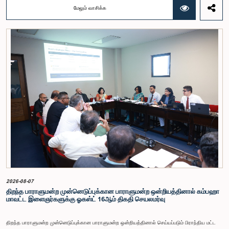
நியமித்துள்ளது.கௌரவ பொது நிர்வாக, மாகாண சபைகள் மற்றும் உள்ளூராட்சி அமைச்சர் பேராசிரியர்
மேலும் வாசிக்க
ஏ.எச்.எம்.எச்.அபயரத்ன அவர்கள் தலைமையில் அண்மையில் பாராளுமன்றத்தில் நடைபெற்ற குறித்த
விசேட குழுக் கூட்டத்தின் போதே இத்தீர்மானம் எடுக்கப்பட்டது.2004, 2007 மற்றும் 2022 ஆம்
ஆண்டுகளில் வெளியிடப்பட்ட பாராளுமன்ற விசேட குழுக்களின் அறிக்கைகள் மற்றும் தனிநபர்கள்,
அமைப்புகள் ஆகியவற்றினால் சமர்ப்பிக்கப்பட்டுள்ள 31 முன்மொழிவுகளை அடிப்படையாகக் கொண்டு
தேர்தல் சீர்திருத்தங்கள் தொடர்பாக விரிவான கலந்துரையாடல் இங்கு இடம்பெற்றது.உள்ளூராட்சி
மன்றத் தேர்தல் முறைக்காக கலப்பு தேர்தல் முறையை அறிமுகப்படுத்துதல், சிறு கட்சிகள் மற்றும்
சிறுபான்மை குழுக்களின் பிரதிநிதித்துவத்தை உறுதிப்படுத்துதல், பெண்களின் பிரதிநிதித்துவத்தை
மேம்படுத்துதல், மின்னணு வாக்களிப்பு முறையை அறிமுகப்படுத்துதல், முன்கூட்டியே வாக்களிக்கும்
வசதியை ஏற்படுத்துதல் உள்ளிட்ட பல்வேறு முன்மொழிவுகள் தொடர்பில் இக்கூட்டத்தில் விசேட கவனம்
செலுத்தப்பட்டது.மேலும், வெளிநாடுகளில் வாழும் இலங்கையர்களுக்கு வாக்களிக்கும் உரிமையை
வழங்குவது தொடர்பான முன்மொழிவுகளும் பரிசீலிக்கப்பட்டதுடன், அதற்குத் தேவையான சட்ட மற்றும்
நிர்வாக ஏற்பாடுகள் குறித்து மேலும் விரிவான ஆய்வு மேற்கொள்ள வேண்டியதன் அவசியமும்
வலியுறுத்தப்பட்டது.விசேட குழுவினால் நியமிக்கப்பட்டுள்ள நிபுணர் குழு, கிடைத்துள்ள 31
முன்மொழிவுகளையும் முந்தைய பாராளுமன்ற விசேட குழுக்களின் அறிக்கைகளையும் பகுப்பாய்வு
செய்து, நடைமுறைக்கு ஏற்ற பரிந்துரைகளைக் கொண்ட அறிக்கையொன்றைத் தயாரிக்கவுள்ளது.
அதனைத் தொடர்ந்து, அந்தப் பரிந்துரைகளை ஆராய்ந்து அடுத்தகட்ட நடவடிக்கைகளை முன்னெடுக்க
குழு தீர்மானித்தது.இக்கூட்டத்தில், குழு உறுப்பினரான அமைச்சர் கலாநிதி உபாலி பன்னிலகே மற்றும்
பாராளுமன்ற உறுப்பினர்களான ரவி கருணாநாயக்க, ருவந்திலக ஜயக்கொடி மற்றும் கதிரவேலு
சண்முகம் குகதாசன் ஆகியோர் கலந்துகொண்டனர்.
2026-08-07
திறந்த பாராளுமன்ற முன்னெடுப்புக்கான பாராளுமன்ற ஒன்றியத்தினால் கம்பஹா
மாவட்ட இளைஞர்களுக்கு ஓகஸ்ட் 16ஆம் திகதி செயலமர்வு
திறந்த பாராளுமன்ற முன்னெடுப்புக்கான பாராளுமன்ற ஒன்றியத்தினால் செய்யப்படும் பிராந்திய மட்ட