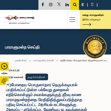
E
|
සි
|
எனது பாராளுமன்றம்
இங்கே உள்நுழைக
பாராளுமன்ற செய்தி
முதற்பக்கம்
பாராளுமன்ற செய்தி
தற்போதைய பொருளாதார நெருக்கடியால் பா...
2024-03-28
பார்க்க
குழு செய்திகள்
செய்தி வகைகள்
:
தற்போதைய பொருளாதார நெருக்கடியால்
02
பாதிக்கப்பட்டுள்ள பல்வேறு துறைகள்
எதிர்கொள்ளும் சவால்களுக்குத் தீர்வு காண
பாராளுமன்றத்தை பிரதிநிதித்துவப்படுத்தாத
பதிவு செய்யப்பட்ட அரசியல் கட்சிகளுக்கு
அழைப்பு - எடுக்கப்பட வேண்டிய நடவடிக்கைகள்