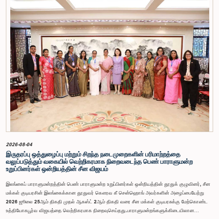
பெறாமலேயே இரு அதிகாரிகளும் குழுவின் நடவடிக்கைகளிலிருந்து வெளியேறினர். இச்சம்பவங்களைத்
தொடர்ந்து, அரசாங்க பொறுப்பு முயற்சிகள் பற்றிய குழுவின் கௌரவ தவிசாளரினால் எழுப்பப்பட்ட
சிறப்புரிமைப் பிரச்சினையினையடுத்து, பாராளுமன்றத்தை அவமதித்தமை தொடர்பான
குற்றச்சாட்டுகளின் பேரில் இரு அதிகாரிகளும் 2026 பெப்ரவரி 17 ஆம் திகதி ஒழுக்கநெறிகள் மற்றும்
சிறப்புரிமைகள் பற்றிய குழுவின் முன்னிலையில் ஆஜராகினர். இந்த நடவடிக்கைகளின் போது, அவர்கள்
தமது நடத்தைக்காக மனப்பூர்வமான மன்னிப்பைக் கோரினர். உரிய பரிசீலனையின் பின்னர்,
அதிகாரிகள் தமது செயல்களின் தீவிரத்தை ஏற்றுக்கொண்டுள்ளார்கள் என்பதையும், பாராளுமன்றக்
குழுக்களின் அதிகாரம், கௌரவம் மற்றும் தாபிக்கப்பட்ட நடைமுறைகளை மதிப்பதன்
முக்கியத்துவத்தைப் புரிந்துள்ளமையை வெளிப்படுத்தியுள்ளனர் என்பதையும் கவனத்திற்கொண்டு,
ஒழுக்கநெறிகள் மற்றும் சிறப்புரிமைகள் பற்றிய குழுவானது அரசாங்க பொறுப்பு முயற்சிகள் பற்றிய
குழுவின் தவிசாளருடன் இணைந்து அவர்களது மன்னிப்பை ஏற்றுக்கொண்டது.பாராளுமன்றக்
குழுக்களின் முன்னிலையில் ஆஜராகும் அனைத்து தனிநபர்களும் மிக உயர்ந்த நடத்தை தரநிலைகளைக்
கடைப்பிடிக்க வேண்டும், நாடாளுமன்ற நடைமுறைகளுக்கு இணங்க வேண்டும் மற்றும் எல்லா
நேரங்களிலும் நாடாளுமன்றத்தின் கண்ணியம் மற்றும் அதிகாரத்தை நிலைநிறுத்த வேண்டும் என்று
இந்தக் குழு வலியுறுத்த விரும்புகிறது.அரசாங்க பொறுப்பு முயற்சிகள் பற்றிய குழுஇலங்கை
பாராளுமன்றம்
2026-08-04
இருதரப்பு ஒத்துழைப்பு மற்றும் சிறந்த நடைமுறைகளின் பரிமாற்றத்தை
வலுப்படுத்தும் வகையில் வெற்றிகரமாக நிறைவடைந்த பெண் பாராளுமன்ற
உறுப்பினர்கள் ஒன்றியத்தின் சீன விஜயம்
இலங்கைப் பாராளுமன்றத்தின் பெண் பாராளுமன்ற உறுப்பினர்கள் ஒன்றியத்தின் தூதுக் குழுவினர், சீன
மக்கள் குடியரசின் இலங்கைக்கான தூதுவர் கௌரவ கீ சென்ஹொங் அவர்களின் அழைப்பையேற்று
2026 ஜூலை 25ஆம் திகதி முதல் ஆகஸ்ட் 2ஆம் திகதி வரை சீன மக்கள் குடியரசுக்கு மேற்கொண்ட
உத்தியோகபூர்வ விஜயத்தை வெற்றிகரமாக நிறைவுசெய்தது.பாராளுமன்றங்களுக்கிடையிலான