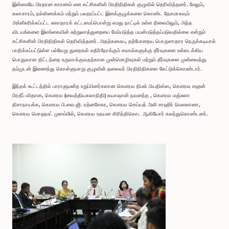
இன்மையே பிரதான காரணம் என கட்சிகளின் பிரதிநிதிகள் குழுவில் தெரிவித்தனர். மேலும்,
கலாசாரம், நல்லிணக்கம் மற்றும் பலதரப்பட்ட இனக்குழுக்களை கொண்ட தேசமாகவும்
அங்கீகரிக்கப்பட்ட சுகாதாரக் கட்டமைப்பொன்று எமது நாட்டில் உள்ள நிலையிலும், அந்த
விடயங்களை இலங்கையின் சுற்றுலாத்துறையை மேம்படுத்த பயன்படுத்தப்படுவதில்லை என்றும்
கட்சிகளின் பிரதிநிதிகள் தெரிவித்தனர். அதற்கமைய, தற்போதைய பொருளாதார நெருக்கடியால்
பாதிக்கப்பட்டுள்ள பல்வேறு துறைகள் எதிர்நோக்கும் சவால்களுக்கு தீர்வுகளை உள்ளடக்கிய
பொதுவான திட்டத்தை உருவாக்குவதற்கான முன்மொழிவுகள் மற்றும் தீர்வுகளை முன்வைத்து
தம்முடன் இணைந்து கொள்ளுமாறு குழுவின் தலைவர் பிரதிநிதிகளை கேட்டுக்கொண்டார்.
இந்தக் கூட்டத்தில் பாராளுமன்ற உறுப்பினர்களான கௌரவ நிமல் பியதிஸ்ஸ, கௌரவ சஹன்
பிரதீப் விதான, கௌரவ (வைத்தியகலாநிதி) கயாஷான் நவனந்த , கௌரவ மஞ்சுளா
திசாநாயக்க, கௌரவ பி.வை.ஜி. ரத்னசேகர, கௌரவ செய்யத் அலி சாஹிர் மௌலானா,
கௌரவ மொஹமட் முஸம்மில், கௌரவ உதயன கிரிந்திகொட ஆகியோர் கலந்துகொண்டனர்.