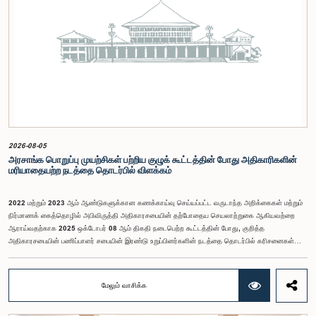
2026-08-05
அரசாங்க பொறுப்பு முயற்சிகள் பற்றிய குழுக் கூட்டத்தின் போது அதிகாரிகளின்
மரியாதையற்ற நடத்தை தொடர்பில் விளக்கம்
2022 மற்றும் 2023 ஆம் ஆண்டுகளுக்கான கணக்காய்வு செய்யப்பட்ட வருடாந்த அறிக்கைகள் மற்றும்
நிர்மாணக் கைத்தொழில் அபிவிருத்தி அதிகாரசபையின் தற்போதைய செயலாற்றுகை ஆகியவற்றை
ஆராய்வதற்காக 2025 ஒக்டோபர் 08 ஆம் திகதி நடைபெற்ற கூட்டத்தின் போது, குறித்த
அதிகாரசபையின் பணிப்பாளர் சபையின் இரண்டு உறுப்பினர்களின் நடத்தை தொடர்பில் கரிசனைகள்
எழுந்தன என்பதை அரசாங்க பொறுப்பு முயற்சிகள் பற்றிய குழு பொதுமக்களுக்கு
அறியத்தருகின்றது. பாராளுமன்றக் குழுக்களின் முன் சமூகமளிக்கும் போது பின்பற்ற வேண்டியதாக
நிர்ணயிக்கப்பட்ட ஆடை நடைமுறைக்கு இணங்காத வகையிலேயே அதிகாரிகளில் ஒருவர்
மேலும் வாசிக்க
இக்கூட்டத்தில் கலந்துகொண்டார் என்பதைக் குழு அவதானித்தது. மேலும், தாபிக்கப்பட்ட பாராளுமன்ற
நடைமுறை மற்றும் ஒழுங்குமுறைகளுக்கு முரணான வகையில், தவிசாளரின் முன் அனுமதியைப்