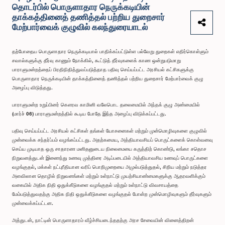
தொடர்பில் பொருளாதார நெருக்கடியின்
தாக்கத்தினைத் தணித்தல் பற்றிய துறைசார்
மேற்பார்வைக் குழுவில் கலந்துரையாடல்
தற்போதைய பொருளாதார நெருக்கடியால் பாதிக்கப்பட்டுள்ள பல்வேறு துறைகள் எதிர்கொள்ளும்
சவால்களுக்கு தீர்வு காணும் நோக்கில், கூட்டுத் தீர்வுகளைக் காண ஒன்றுபடுமாறு
பாராளுமன்றத்தைப் பிரதிநிதித்துவப்படுத்தாத பதிவு செய்யப்பட்ட அரசியல் கட்சிகளுக்கு
பொருளாதார நெருக்கடியின் தாக்கத்தினைத் தணித்தல் பற்றிய துறைசார் மேற்பார்வைக் குழு
அழைப்பு விடுத்தது.
பாராளுமன்ற உறுப்பினர் கௌரவ காமினி வலேபொட தலைமையில் அந்தக் குழு அண்மையில்
(மார்ச் 06) பாராளுமன்றத்தில் கூடிய போதே இந்த அழைப்பு விடுக்கப்பட்டது.
பதிவு செய்யப்பட்ட அரசியல் கட்சிகள் தங்கள் யோசனைகள் மற்றும் முன்மொழிவுகளை குழுவில்
முன்வைக்க சந்தர்ப்பம் வழங்கப்பட்டது. அதற்கமைய, அத்தியாவசியப் பொருட்களைக் கொள்வனவு
செய்ய முடியாத ஒரு சாதாரண மனிதனுடைய நிலைமையை கருத்திற் கொண்டு, லங்கா சதொச
நிறுவனத்துடன் இணைந்து உணவு முத்திரை அடிப்படையில் அத்தியாவசிய உணவுப் பொருட்களை
வழங்குதல், மக்கள் நட்புரீதியான வரிப் பொறிமுறையை அமுல்படுத்துதல், சிறிய மற்றும் நடுத்தர
அளவிலான தொழில் நிறுவனங்கள் மற்றும் உள்நாட்டு முயற்சியாண்மைகளுக்கு ஆதரவளிக்கும்
வகையில் அதிக நிதி ஒதுக்கீடுகளை வழங்குதல் மற்றும் உள்நாட்டு விவசாயத்தை
மேம்படுத்துவதற்கு அதிக நிதி ஒதுக்கீடுகளை வழங்குதல் போன்ற முன்மொழிவுகளும் தீர்வுகளும்
முன்வைக்கப்பட்டன.
அத்துடன், நாட்டின் பொருளாதாரம் வீழ்ச்சியடைந்ததற்கு அரச சேவையின் வினைத்திறன்