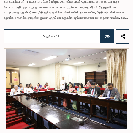
கணக்காய்வாளர் நாயகத்தின் சம்பளம் மற்றும் கொடுப்பனவுகள் தொடர்பாக விரிவாக ஆராய்ந்த
அரசாங்க நிதி பற்றிய குழு, கணக்காய்வாளர் நாயகத்தின் சம்பளத்தை அங்கீகரித்தது.கௌரவ
பாராளுமன்ற உறுப்பினர் கலாநிதி ஹர்ஷ.த சில்வா அவர்களின் தலைமையில், பிரதி அமைச்சர்களான
சதுரங்க அபேசிங்க, நிஷாந்த ஜயவீர மற்றும் பாராளுமன்ற உறுப்பினர்களான ரவி கருணாநாயக்க, நிமல்
பலிஹேன, விஜேசிறி பஸ்நாயக்க, எம்.கே.எம். அஸ்லம், திலின சமரகோன் மற்றும் சம்பிக்க
ஹெட்டிஆராச்சி ஆகியோரின் பங்கேற்புடன் அண்மையில் (ஆக. 04) பாராளுமன்றத்தில் கூடிய அரசாங்க
நிதி பற்றிய குழுக் கூட்டத்திலேயே இந்த அங்கீகாரம் வழங்கப்பட்டது.இலங்கை ஜனநாயக சோசலிசக்
மேலும் வாசிக்க
குடியரசின் அரசியலமைப்பின் 153(2) ஆம் உறுப்புரையின் பிரகாரம், கணக்காய்வாளர் நாயகத்தின்
சம்பளம் தொடர்பான பிரேரணை குழுவின் கவனத்திற்கு கொண்டு வரப்பட்டது.இதன்போது,
கணக்காய்வாளர் நாயகத்தின் பொறுப்புகள், அரச நிதி மேற்பார்வை மற்றும் கணக்காய்வுத் துறையின்
சுயாதீனத் தன்மை உள்ளிட்ட விடயங்களை கருத்தில் கொண்டு, சம்பள மட்டம் தொடர்பாக குழுத்
தலைவர் உள்ளிட்ட உறுப்பினர்கள் தமது கருத்துகளையும் பரிந்துரைகளையும் முன்வைத்தனர்.மேலும்,
அரசியலமைப்பின் 170 ஆம் உறுப்புரையின் பிரகாரம், கணக்காய்வாளர் நாயகம் ஒரு அரசாங்க ஊழியர்
அல்ல என்பதையும், நடைமுறையில் உள்ள அரசாங்க சம்பள அளவுகோலுக்கு வெளியே இப்பதவிக்கான
சம்பளத்தை விசேடமாக பரிசீலிக்க முடியும் என்பதையும் குழு சுட்டிக்காட்டியது.முன்மொழியப்பட்ட சம்பளத்
தொகை, முன்னர் பதவி வகித்த கணக்காய்வாளர் நாயகங்களின் சம்பளங்களையும் கருத்தில் கொண்டு
நிர்ணயிக்கப்பட்டதாக அதிகாரிகள் தெரிவித்தனர். இதற்கு முன்னர், சம்பளங்கள் மற்றும் பணியாளர்
ஆணைக்குழுவே இத்தகைய சம்பளங்களை நிர்ணயித்து வந்த போதிலும், தற்போது அத்தகைய
ஆணைக்குழு இல்லையெனவும் அதிகாரிகள் குறிப்பிட்டனர்.கணக்காய்வாளர் நாயகத்திற்கான
முன்மொழியப்பட்ட சம்பள மட்டத்தை குழு அங்கீகரித்திருந்தாலும், அப்பதவிக்கு வழங்கப்பட்டுள்ள
பொறுப்புகள் மற்றும் கடமைகளின் முக்கியத்துவத்தை கருத்தில் கொண்டு, அந்தச் சம்பளம் மேலும்
உயர்ந்த மட்டத்தில் இருக்க வேண்டும் என்ற கருத்தை குழுத் தலைவர் உள்ளிட்ட உறுப்பினர்கள்
முன்வைத்தனர்.அதன்படி, எதிர்காலத்தில் இச்சம்பள மட்டம் தொடர்பாக மேலும் கவனம் செலுத்தி
தேவையான தீர்மானங்கள் எடுக்கப்பட வேண்டியதன் அவசியம் குழுவில் வலியுறுத்தப்பட்டது. மேலும்,
நிரந்தரமானதும் சுயாதீனமானதுமான சம்பள மற்றும் பணியாளர் ஆணைக்குழுவை நிறுவுவதற்கான