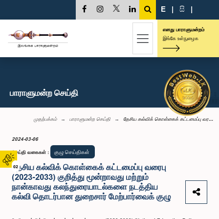
E
|
සි
|
எனது பாராளுமன்றம்
இங்கே உள்நுழைக
பாராளுமன்ற செய்தி
முதற்பக்கம்
பாராளுமன்ற செய்தி
தேசிய கல்விக் கொள்கைக் கட்டமைப்பு வர...
2024-03-06
குழு செய்திகள்
செய்தி வகைகள்
:
தேசிய கல்விக் கொள்கைக் கட்டமைப்பு வரைபு
02
(2023-2033) குறித்து மூன்றாவது மற்றும்
நான்காவது கலந்துரையாடல்களை நடத்திய
கல்வி தொடர்பான துறைசார் மேற்பார்வைக் குழு