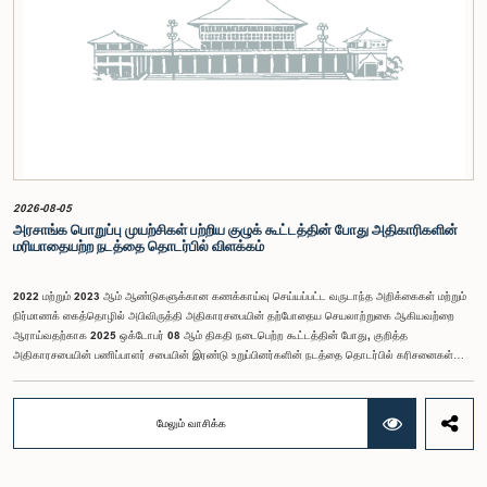
Inclusive Impact) நிறுவனத்தின் பிரதிநிதிகளும் கலந்துகொண்டனர்.இந்த செயலமர்வில் பங்கேற்க
விரும்பும் கம்பஹா மாவட்டத்தைச் சேர்ந்த 18 – 35 வயதுக்குட்பட்ட இளைஞர், யுவதிகள் இங்கே
தரப்பட்டுள்ள https://forms.gle/aVp5UzhLbtPSmVap8 இணைப்பின் ஊடாக உரிய விண்ணப்பப்
படிவத்தை பூர்த்தி செய்து பதிவு செய்யுமாறு கேட்டுக்கொள்ளப்படுகின்றனர்.
2026-08-05
அரசாங்க பொறுப்பு முயற்சிகள் பற்றிய குழுக் கூட்டத்தின் போது அதிகாரிகளின்
மரியாதையற்ற நடத்தை தொடர்பில் விளக்கம்
2022 மற்றும் 2023 ஆம் ஆண்டுகளுக்கான கணக்காய்வு செய்யப்பட்ட வருடாந்த அறிக்கைகள் மற்றும்
நிர்மாணக் கைத்தொழில் அபிவிருத்தி அதிகாரசபையின் தற்போதைய செயலாற்றுகை ஆகியவற்றை
ஆராய்வதற்காக 2025 ஒக்டோபர் 08 ஆம் திகதி நடைபெற்ற கூட்டத்தின் போது, குறித்த
அதிகாரசபையின் பணிப்பாளர் சபையின் இரண்டு உறுப்பினர்களின் நடத்தை தொடர்பில் கரிசனைகள்
எழுந்தன என்பதை அரசாங்க பொறுப்பு முயற்சிகள் பற்றிய குழு பொதுமக்களுக்கு
அறியத்தருகின்றது. பாராளுமன்றக் குழுக்களின் முன் சமூகமளிக்கும் போது பின்பற்ற வேண்டியதாக
நிர்ணயிக்கப்பட்ட ஆடை நடைமுறைக்கு இணங்காத வகையிலேயே அதிகாரிகளில் ஒருவர்
மேலும் வாசிக்க
இக்கூட்டத்தில் கலந்துகொண்டார் என்பதைக் குழு அவதானித்தது. மேலும், தாபிக்கப்பட்ட பாராளுமன்ற
நடைமுறை மற்றும் ஒழுங்குமுறைகளுக்கு முரணான வகையில், தவிசாளரின் முன் அனுமதியைப்
பெறாமலேயே இரு அதிகாரிகளும் குழுவின் நடவடிக்கைகளிலிருந்து வெளியேறினர். இச்சம்பவங்களைத்