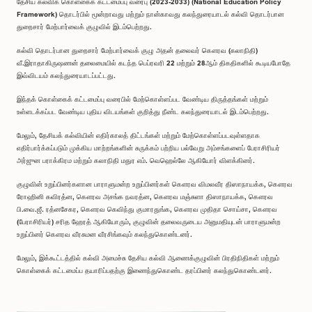
தேசிய கல்விக் கொள்கைக் கட்டமைப்பு வரைபு (2023-2033) (National Education Policy
Framework) தொடர்பில் மூன்றாவது மற்றும் நான்காவது கலந்துரையாடல் கல்வி தொடர்பான
துறைசார் மேற்பார்வைக் குழுவில் இடம்பெற்றது.
கல்வி தொடர்பான துறைசார் மேற்பார்வைக் குழு அதன் தலைவர் கௌரவ (கலாநிதி)
வீ.இராதாகிருஷணன் தலைமையில் கடந்த பெப்ரவரி 22 மற்றும் 28ஆம் திகதிகளில் கூடியபோதே
இவ்விடயம் கலந்துரையாடப்பட்டது.
இந்தக் கொள்கைக் கட்டமைப்பு வரைபில் மேற்கொள்ளப்பட வேண்டிய திருத்தங்கள் மற்றும்
உள்ளடக்கப்பட வேண்டிய புதிய விடயங்கள் குறித்து நீண்ட கலந்துரையாடல் இடம்பெற்றது.
மேலும், தேசியக் கல்வியின் எதிர்காலத் திட்டங்கள் மற்றும் மேற்கொள்ளப்படவுள்ளதாக
எதிர்பார்க்கப்படும் முக்கிய மாற்றங்களின் சுருக்கம் பற்றிய பல்வேறு அம்சங்களைப் பேராசிரியர்
அர்ஜுன பராக்கிரம மற்றும் கலாநிதி மதுர எம். வெஹெல்லே ஆகியோர் விளக்கினர்.
குழுவின் உறுப்பினர்களான பாராளுமன்ற உறுப்பினர்கள் கௌரவ விமலவீர திஸாநாயக்க, கௌரவ
ரோஹினி கவிரத்ன, கௌரவ அசங்க நவரத்ன, கௌரவ மஞ்சுளா திஸாநாயக்க, கௌரவ
பி.வை.ஜீ. ரத்னசேகர, கௌரவ கெவிந்து குமாரதுங்க, கௌரவ முதிதா சொய்சா, கௌரவ
(பேராசிரியர்) சரித ஹேரத் ஆகியோரும், குழுவின் தலைவருடைய அனுமதியுடன் பாராளுமன்ற
உறுப்பினர் கௌரவ வீரசுமன வீரசிங்கவும் கலந்துகொண்டனர்.
மேலும், இக்கூட்டத்தில் கல்வி அமைச்சு தேசிய கல்வி ஆணைக்குழுவின் பிரதிநிதிகள் மற்றும்
கொள்கைக் கட்டமைப்ப தயாரிப்பதற்கு இணைந்துகொண்ட தரப்பினர் கலந்துகொண்டனர்.