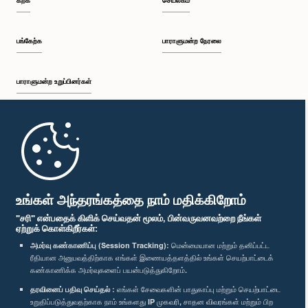
கற்க
செயலகம்
பங்கேற்க
பாராளுமன்ற நேரலை
பாராளுமன்ற உறுப்பினர்கள்
முதற்பக்கம்
பாராளுமன்ற கையடக்க செயலி
உங்கள் அந்தரங்கத்தை நாம் மதிக்கிறோம்
"சரி" என்பதைக் கிளிக் செய்வதன் மூலம், பின்வருவனவற்றை நீங்கள்
ஏற்றுக் கொள்கிறீர்கள்:
அமர்வு கண்காணிப்பு (Session Tracking):
மென்மையான மற்றும் தனிப்பட்ட
ரீதியான அனுபவத்திற்காக எங்கள் இணையத்தளத்தில் உங்கள் செயற்பாட்டைக்
எம்மை பின்தொடர்க :
கண்காணிக்க அமர்வுகளைப் பயன்படுத்துகிறோம்.
தரவினைப் பதிவு செய்தல் :
எங்கள் சேவைகளின் பாதுகாப்பு மற்றும் செயற்பாட்டை
விருதுகள்
உறுதிப்படுத்துவதற்காக நாம் உங்களது IP முகவரி, சாதன விவரங்கள் மற்றும் பிற