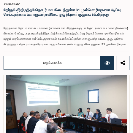
யோசனையையும் குழுத் தலைவர் முன்வைத்தார்.
2026-08-07
தேர்தல் சீர்திருத்தம் தொடர்பாக கிடைத்துள்ள 31 முன்மொழிவுகளை ஆய்வு
செய்வதற்காக பாராளுமன்ற விசேட குழு நிபுணர் குழுவை நியமித்தது
தேர்தல்கள் தொடர்பான சட்டங்களை (மாகாண சபை தேர்தல்களுடன் தொடர்பான சட்டங்கள் நீங்கலாக)
மீளாய்வு செய்து, பாராளுமன்றத்திற்கு அறிக்கையிடுவதற்கும், அது தொடர்பிலான முன்மொழிவுகள்
மற்றும் விதப்புரைகளை சமர்ப்பிப்பதற்காகவும் நியமிக்கப்பட்டுள்ள பாராளுமன்ற விசேட குழு, தேர்தல்
சீர்திருத்தம் தொடர்பாக தனிநபர்கள் மற்றும் அமைப்புகளிடமிருந்து கிடைத்துள்ள 31 முன்மொழிவுகள்
மற்றும் இதற்கு முன்னர் தேர்தல் சீர்திருத்தங்கள் தொடர்பில் சமர்ப்பிக்கப்பட்ட விசேட பாராளுமன்ற
குழுக்களின் அறிக்கைகளையும் ஆராய்ந்து அறிக்கையிடுவதற்காக நிபுணர் குழுவொன்றை
நியமித்துள்ளது.கௌரவ பொது நிர்வாக, மாகாண சபைகள் மற்றும் உள்ளூராட்சி அமைச்சர் பேராசிரியர்
மேலும் வாசிக்க
ஏ.எச்.எம்.எச்.அபயரத்ன அவர்கள் தலைமையில் அண்மையில் பாராளுமன்றத்தில் நடைபெற்ற குறித்த
விசேட குழுக் கூட்டத்தின் போதே இத்தீர்மானம் எடுக்கப்பட்டது.2004, 2007 மற்றும் 2022 ஆம்
ஆண்டுகளில் வெளியிடப்பட்ட பாராளுமன்ற விசேட குழுக்களின் அறிக்கைகள் மற்றும் தனிநபர்கள்,
அமைப்புகள் ஆகியவற்றினால் சமர்ப்பிக்கப்பட்டுள்ள 31 முன்மொழிவுகளை அடிப்படையாகக் கொண்டு
தேர்தல் சீர்திருத்தங்கள் தொடர்பாக விரிவான கலந்துரையாடல் இங்கு இடம்பெற்றது.உள்ளூராட்சி
மன்றத் தேர்தல் முறைக்காக கலப்பு தேர்தல் முறையை அறிமுகப்படுத்துதல், சிறு கட்சிகள் மற்றும்
சிறுபான்மை குழுக்களின் பிரதிநிதித்துவத்தை உறுதிப்படுத்துதல், பெண்களின் பிரதிநிதித்துவத்தை
மேம்படுத்துதல், மின்னணு வாக்களிப்பு முறையை அறிமுகப்படுத்துதல், முன்கூட்டியே வாக்களிக்கும்
வசதியை ஏற்படுத்துதல் உள்ளிட்ட பல்வேறு முன்மொழிவுகள் தொடர்பில் இக்கூட்டத்தில் விசேட கவனம்
செலுத்தப்பட்டது.மேலும், வெளிநாடுகளில் வாழும் இலங்கையர்களுக்கு வாக்களிக்கும் உரிமையை
வழங்குவது தொடர்பான முன்மொழிவுகளும் பரிசீலிக்கப்பட்டதுடன், அதற்குத் தேவையான சட்ட மற்றும்
நிர்வாக ஏற்பாடுகள் குறித்து மேலும் விரிவான ஆய்வு மேற்கொள்ள வேண்டியதன் அவசியமும்
வலியுறுத்தப்பட்டது.விசேட குழுவினால் நியமிக்கப்பட்டுள்ள நிபுணர் குழு, கிடைத்துள்ள 31