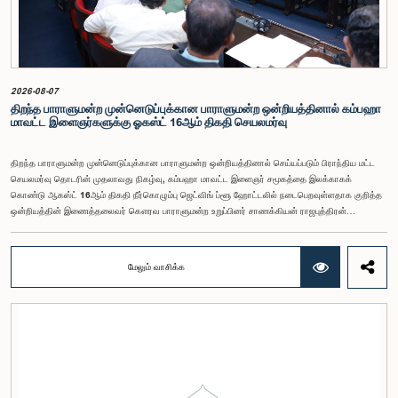
முன்மொழிவுகளையும் முந்தைய பாராளுமன்ற விசேட குழுக்களின் அறிக்கைகளையும் பகுப்பாய்வு
செய்து, நடைமுறைக்கு ஏற்ற பரிந்துரைகளைக் கொண்ட அறிக்கையொன்றைத் தயாரிக்கவுள்ளது.
அதனைத் தொடர்ந்து, அந்தப் பரிந்துரைகளை ஆராய்ந்து அடுத்தகட்ட நடவடிக்கைகளை முன்னெடுக்க
குழு தீர்மானித்தது.இக்கூட்டத்தில், குழு உறுப்பினரான அமைச்சர் கலாநிதி உபாலி பன்னிலகே மற்றும்
பாராளுமன்ற உறுப்பினர்களான ரவி கருணாநாயக்க, ருவந்திலக ஜயக்கொடி மற்றும் கதிரவேலு
சண்முகம் குகதாசன் ஆகியோர் கலந்துகொண்டனர்.
2026-08-07
திறந்த பாராளுமன்ற முன்னெடுப்புக்கான பாராளுமன்ற ஒன்றியத்தினால் கம்பஹா
மாவட்ட இளைஞர்களுக்கு ஓகஸ்ட் 16ஆம் திகதி செயலமர்வு
திறந்த பாராளுமன்ற முன்னெடுப்புக்கான பாராளுமன்ற ஒன்றியத்தினால் செய்யப்படும் பிராந்திய மட்ட
செயலமர்வு தொடரின் முதலாவது நிகழ்வு, கம்பஹா மாவட்ட இளைஞர் சமூகத்தை இலக்காகக்
கொண்டு ஆகஸ்ட் 16ஆம் திகதி நீர்கொழும்பு ஜெட்விங் ப்ளூ ஹோட்டலில் நடைபெறவுள்ளதாக குறித்த
ஒன்றியத்தின் இணைத்தலைவர் கௌரவ பாராளுமன்ற உறுப்பினர் சாணக்கியன் ராஜபுத்திரன்
இராசமாணிக்கம் அவர்கள் தெரிவித்தார். திறந்த பாராளுமன்ற முன்னெடுப்புக்கான பாராளுமன்ற
ஒன்றியத்தின் கூட்டம் கௌரவ உறுப்பினரின் தலைமையில் அண்மையில் (5) நடைபெற்றபோது,
இச்செயலமர்வுக்கான ஏற்பாடுகள் குறித்துக் கலந்துரையாடப்பட்டது.இளைஞர் பிரதிநிதிகளின்
மேலும் வாசிக்க
பங்கேற்புடன் திறந்த பாராளுமன்றக் கருத்திட்டத்தை மேலும் முன்னெடுத்துச் செல்லும் நோக்கில் இந்த
செயலமர்வு தொடர் ஏற்பாடு செய்யப்படுகின்றது. இதில் ஒன்றியத்தின் உறுப்பினர்கள் மற்றும் கம்பஹா
மாவட்டத்தை பிரதிநிதித்துவப்படுத்தும் பாராளுமன்ற உறுப்பினர்களும் பங்கேற்கவிருக்கின்றனர்.இந்த
செயலமர்வுகளின் ஊடாக, இளைஞர் சமூகத்திற்கு பாராளுமன்ற நடவடிக்கைகள், சட்டவாக்க
செயன்முறை மற்றும் திறந்த பாராளுமன்றத்தின் எண்ணக்கரு தொடர்பில் விழிப்புணர்வூட்டவும்,
பாராளுமன்றத்திற்கும் பொதுமக்களுக்கும் இடையிலான தொடர்பை மேலும் வலுப்படுத்துவதும்
எதிர்பார்க்கப்படுகின்றது.இந்தக் கூட்டத்தில் ஒன்றியத்தின் கௌரவ உறுப்பினர்கள் மற்றும்
இச்செயலமர்வு தொடருக்கான அபிவிருத்தி பங்காளராக அனுசரணை வழங்கும் CII (Coalition for