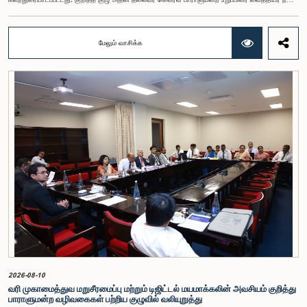
இந்திக்க அவர்களின் தலைமையில் அண்மையில் பாராளுமன்றத்தில் கூடியபோதே இது பற்றிய
கலந்துரையாடல் இடம்பெற்றது.சிறைச்சாலைகள் திணைக்களம், சமுதாயம் சார் சீர்திருத்தத்
திணைக்களம், புனர்வாழ்வுப் பணியகம், தேசிய அபாயகர ஔடதங்கள் கட்டுப்பாட்டுச் சபை ஆகிய
மேலும் வாசிக்க
அரசாங்க நிறுவனங்களினால் புனர்வாழ்வு நடவடிக்கைகள் முன்னெடுக்கப்படுவதாக அதிகாரிகள்
குழுவில் விளக்கமளித்தனர்.தண்டனை விதிக்கப்பட்ட 4,962 கைதிகளில் 1,492 பேருக்கு புனர்வாழ்வுத்
திட்டங்கள் முன்னெக்கப்பட்டு வருவதாக சிறைச்சாலைகள் திணைக்களத்தின் அதிகாரிகள்
தெரிவித்தனர். நீதிமன்றத்தினால் உத்தரவிடப்பட்டவர்களுக்கும், ஒரு தன்னிச்சையாக முன்வரும்
கைதிகளுக்குமே இவ்வாறு புனர்வாழ்வு வழங்கப்படுவதாகவும், பல்வேறு வழக்குகளுடன் தொடர்புபட்ட
தண்டனைக் கைதிகளுக்கு புனர்வாழ்வு அளிப்பதற்கான வாய்ப்புக்கள் தமக்கு இல்லையென்றும் அவர்கள்
குறிப்பிட்டனர்.போதைக்கு அடிமையானவர்களை அதிலிருந்து மீட்பதற்குத் தேவையான புனர்வாழ்வு
நடவடிக்கைகளை அதிகரிப்பதற்கான நடவடிக்கைளை முன்னெடுத்திருப்பதாக தேசிய அபாயகர
ஔடதங்கள் கட்டுப்பாட்டுச் சபையின் அதிகாரிகள் தெரிவித்தனர். இதற்குத் தேவையான
அதிகாரிகளை சேவையில் இணைந்து, நாட்டின் அனைத்துப் பகுதிகளிலும் பிரதேச செயலகப் பிரிவுகளில்
இதற்கான நடவடிக்கைகளை வலுப்படுத்தும் திட்டங்கள் வகுக்கப்பட்டிருப்பதாக
சுட்டிக்காட்டினர்.புனர்வாழ்வு அளிக்கப்பட்டவர்களுக்கு சமூகத்தில் காணப்படும் வரவேற்பு மற்றும்
அவ்வாறானவர்களுக்கு நன்சான்றிதழ் வழங்குவதில் காணப்படும் குறைபாடுகள் குறித்து இங்கு
விரிவாகக் கலந்துரையாடப்பட்டது. புனர்வாழ்வு நடவடிக்கைகளை திறைமையான முறையில்
முன்னெடுப்பதற்கு சட்ட திட்டங்களில் மாற்றங்கள் கொண்டுவரப்பட வேண்டியதன் அவசியமும் இங்கு
வலியுறுத்தப்பட்டது. இக்குழுக் கூட்டத்தில் குழுவின் உறுப்பினர்களான கௌரவ பாராளுமன்ற
உறுப்பினர்களான அஜித் பி.பெரேரா, முஜிபுர் ரஹ்மான், எம்.கே.எம்.அஸ்லம், தர்மசிறி விஜேசிங்ஹ, மேஜர்
ஜெனரல் (ஒய்வு) ஜி.டி.சூரியபண்டார ஆகியோரும், நீதி மற்றும் தேசிய ஒருமைப்பாடு அமைச்சின்
செயலாளர் உள்ளிட்ட அதிகாரிகளும், பொதுமக்கள் பாதுகாப்பு மற்றும் பாராளுமன்ற அலுவல்கள்
2026-08-10
அமைச்சின் செயலாளர் உள்ளிட்ட அரசாங்க அதிகாரிகள் பலரும் கலந்துகொண்டனர்.
வரி முகாமைத்துவ மறுசீரமைப்பு மற்றும் டிஜிட்டல் மயமாக்கலின் அவசியம் குறித்து
பாராளுமன்ற வழிவகைகள் பற்றிய குழுவில் வலியுறுத்து