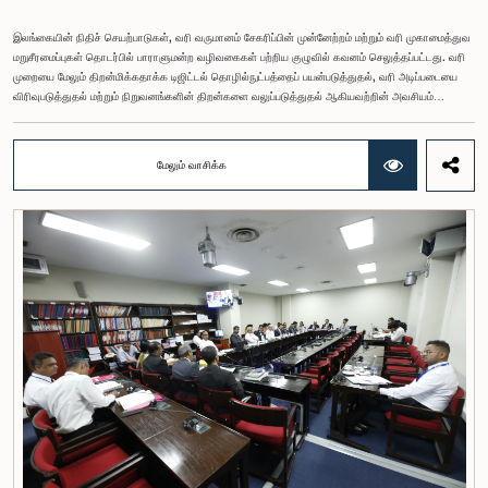
இலங்கையின் நிதிச் செயற்பாடுகள், வரி வருமானம் சேகரிப்பின் முன்னேற்றம் மற்றும் வரி முகாமைத்துவ
மறுசீரமைப்புகள் தொடர்பில் பாராளுமன்ற வழிவகைகள் பற்றிய குழுவில் கவனம் செலுத்தப்பட்டது. வரி
முறையை மேலும் திறன்மிக்கதாக்க டிஜிட்டல் தொழில்நுட்பத்தைப் பயன்படுத்துதல், வரி அடிப்படையை
விரிவுபடுத்துதல் மற்றும் நிறுவனங்களின் திறன்களை வலுப்படுத்துதல் ஆகியவற்றின் அவசியம்
குறித்தும் இங்கு வலியுறுத்தப்பட்டது.கௌரவ பாராளுமன்ற உறுப்பினர் விஜேசிறி பஸ்நாயக்க
தலைமையில் அண்மையில் பாராளுமன்றத்தில் கூடிய பாராளுமன்ற வழிவகைகள் பற்றிய குழுக்
கூட்டத்திற்கு நிதி, திட்டமிடல் மற்றும் பொருளாதார அபிவிருத்தி அமைச்சு மற்றும் உள்நாட்டு இறைவரித்
மேலும் வாசிக்க
திணைக்கள அதிகாரிகள் அழைக்கப்பட்டிருந்தனர் இங்கு இலங்கையின் தற்போதைய நிதி நிலைமை
மற்றும் வரி முகாமைத்துவ மறுசீரமைப்புகள் தொடர்பில் விரிவாக ஆராயப்பட்டது.2026 ஆம்
ஆண்டுக்கான வரித் திட்டம், 2026 ஜூன் 30 ஆம் திகதி வரையான வரி வருமான சேகரிப்பில்
ஏற்பட்டுள்ள முன்னேற்றம், வருமான மதிப்பீடுகள், வரி வகைகளுக்கு ஏற்ப வருமான செயல்திறன், வரி
அடிப்படை, தற்போதைய வரி இணக்க நிலை, வரி முறையை எளிமைப்படுத்த புதிய தொழில்நுட்பங்களை
அறிமுகப்படுத்துதல் மற்றும் RAMIS முறைமையின் முன்னேற்றம், டிஜிட்டல் சேவைகளுக்குப் பொருந்தும்
வரிகள், வரி முகாமைத்துவத்தில் காணப்படும் சவால்கள் மற்றும் எதிர்கால நடவடிக்கைகள் தொடர்பில்
கவனம் செலுத்தப்பட்டது.அண்மைக்கால வரிக் கொள்கை திருத்தங்கள் மற்றும் வருமான முகாமைத்துவ
நடவடிக்கைகள் காரணமாக நாட்டின் நிதித் துறையில் ஓரளவு ஸ்திரத்தன்மை ஏற்பட்டுள்ளதாகவும்
கலந்துரையாடலில் சுட்டிக்காட்டப்பட்டது. இந்த முன்னேற்றத்தை மேலும் வலுப்படுத்துவதற்காக வரி
நிர்வாகத்தை நவீனமயப்படுத்துதல், வரி செலுத்துவோரின் அடிப்படையை விரிவுபடுத்துதல் மற்றும் வரி
இணக்கத்தை மேம்படுத்துதல் ஆகியவற்றின் அவசியமும் வலியுறுத்தப்பட்டது.வரி முறையை மேலும்
திறன்மிக்கதாக்குவதற்காக மின்னணு சேவைகளை விரிவுபடுத்துதல், நிறுவனங்களுக்கு இடையிலான
தரவுப் பரிமாற்றத்தை வலுப்படுத்துதல் மற்றும் டிஜிட்டல் முறைமைகளை மேம்படுத்துதல் தொடர்பிலும்
கலந்துரையாடப்பட்டது.மேலும், வரி நிர்வாகத்தில் காணப்படும் சவால்களாக முறைசாரா பொருளாதார
நடவடிக்கைகளை வரி வலையமைப்பிற்குள் கொண்டுவருதல், தொழில்நுட்ப முறைமைகளைப் புதுப்பிக்க