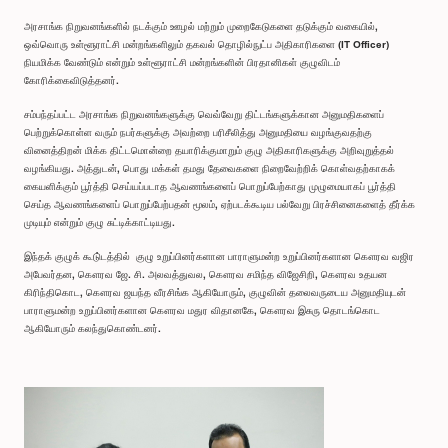
அரசாங்க நிறுவனங்களில் நடக்கும் ஊழல் மற்றும் முறைகேடுகளை தடுக்கும் வகையில்,
ஒவ்வொரு உள்ளூராட்சி மன்றங்களிலும் தகவல் தொழில்நுட்ப அதிகாரிகளை (IT Officer)
நியமிக்க வேண்டும் என்றும் உள்ளூராட்சி மன்றங்களின் பிரதானிகள் குழுவிடம்
கோரிக்கைவிடுத்தனர்.
சம்பந்தப்பட்ட அரசாங்க நிறுவனங்களுக்கு வெவ்வேறு திட்டங்களுக்கான அனுமதிகளைப்
பெற்றுக்கொள்ள வரும் நபர்களுக்கு அவற்றை பரிசீலித்து அனுமதியை வழங்குவதற்கு
வினைத்திறன் மிக்க திட்டமொன்றை தயாரிக்குமாறும் குழு அதிகாரிகளுக்கு அறிவுறுத்தல்
வழங்கியது. அத்துடன், பொது மக்கள் தமது தேவைகளை நிறைவேற்றிக் கொள்வதற்காகக்
கையளிக்கும் பூர்த்தி செய்யப்படாத ஆவணங்களைப் பொறுப்பேற்காது முழுமையாகப் பூர்த்தி
செய்த ஆவணங்களைப் பொறுப்பேற்பதன் மூலம், ஏற்படக்கூடிய பல்வேறு பிரச்சினைகளைத் தீர்க்க
முடியும் என்றும் குழு சுட்டிக்காட்டியது.
இந்தக் குழுக் கூடு்டத்தில் குழு உறுப்பினர்களான பாராளுமன்ற உறுப்பினர்களான கௌரவ வஜிர
அபேவர்தன, கௌரவ ஜே. சி. அலவத்துவல, கௌரவ சமிந்த விஜேசிறி, கௌரவ உதயன
கிரிந்திகொட, கௌரவ ஜயந்த வீரசிங்க ஆகியோரும், குழுவின் தலைவருடைய அனுமதியுடன்
பாராளுமன்ற உறுப்பினர்களான கௌரவ மதுர விதானகே, கௌரவ இசுரு தொடங்கொட
ஆகியோரும் கலந்துகொண்டனர்.