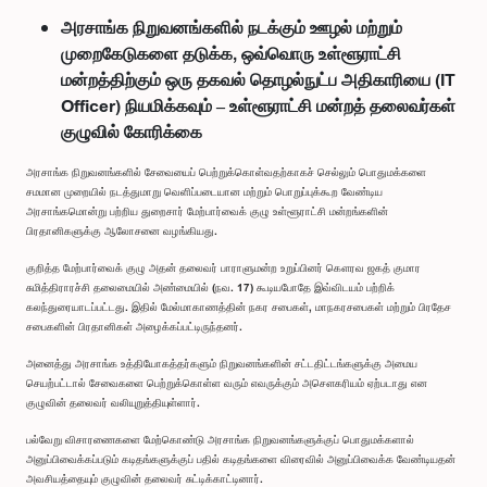
அரசாங்க நிறுவனங்களில் நடக்கும் ஊழல் மற்றும்
முறைகேடுகளை தடுக்க, ஒவ்வொரு உள்ளூராட்சி
மன்றத்திற்கும் ஒரு தகவல் தொழல்நுட்ப அதிகாரியை (IT
Officer) நியமிக்கவும் – உள்ளூராட்சி மன்றத் தலைவர்கள்
குழுவில் கோரிக்கை
அரசாங்க நிறுவனங்களில் சேவையைப் பெற்றுக்கொள்வதற்காகச் செல்லும் பொதுமக்களை
சமமான முறையில் நடத்துமாறு வெளிப்படையான மற்றும் பொறுப்புக்கூற வேண்டிய
அரசாங்கமொன்று பற்றிய துறைசார் மேற்பார்வைக் குழு உள்ளூராட்சி மன்றங்களின்
பிரதானிகளுக்கு ஆலோசனை வழங்கியது.
குறித்த மேற்பார்வைக் குழு அதன் தலைவர் பாராளுமன்ற உறுப்பினர் கௌரவ ஜகத் குமார
சுமித்திராரச்சி தலைமையில் அண்மையில் (நவ. 17) கூடியபோதே இவ்விடயம் பற்றிக்
கலந்துரையாடப்பட்டது. இதில் மேல்மாகாணத்தின் நகர சபைகள், மாநகரசபைகள் மற்றும் பிரதேச
சபைகளின் பிரதானிகள் அழைக்கப்பட்டிருந்தனர்.
அனைத்து அரசாங்க உத்தியோகத்தர்களும் நிறுவனங்களின் சட்டதிட்டங்களுக்கு அமைய
செயற்பட்டால் சேவைகளை பெற்றுக்கொள்ள வரும் எவருக்கும் அசௌகரியம் ஏற்படாது என
குழுவின் தலைவர் வலியுறுத்தியுள்ளார்.
பல்வேறு விசாரணைகளை மேற்கொண்டு அரசாங்க நிறுவனங்களுக்குப் பொதுமக்களால்
அனுப்பிவைக்கப்படும் கடிதங்களுக்குப் பதில் கடிதங்களை விரைவில் அனுப்பிவைக்க வேண்டியதன்
அவசியத்தையும் குழுவின் தலைவர் சுட்டிக்காட்டினார்.