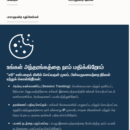
பாராளுமன்ற உறுப்பினர்கள்
முதற்பக்கம்
பாராளுமன்ற கையடக்க செயலி
உங்கள் அந்தரங்கத்தை நாம் மதிக்கிறோம்
"சரி" என்பதைக் கிளிக் செய்வதன் மூலம், பின்வருவனவற்றை நீங்கள்
ஏற்றுக் கொள்கிறீர்கள்:
அமர்வு கண்காணிப்பு (Session Tracking):
மென்மையான மற்றும் தனிப்பட்ட
ரீதியான அனுபவத்திற்காக எங்கள் இணையத்தளத்தில் உங்கள் செயற்பாட்டைக்
எம்மை பின்தொடர்க :
கண்காணிக்க அமர்வுகளைப் பயன்படுத்துகிறோம்.
தரவினைப் பதிவு செய்தல் :
எங்கள் சேவைகளின் பாதுகாப்பு மற்றும் செயற்பாட்டை
விருதுகள்
உறுதிப்படுத்துவதற்காக நாம் உங்களது IP முகவரி, சாதன விவரங்கள் மற்றும் பிற
தொடர்புடைய தரவை நாங்கள் பதிவு செய்கிறோம்.
பயனர் நடத்தை பகுப்பாய்வு :
எமது இணையத்தளத்தை மேம்படுத்த நாம் பயனர்
தனியுரிமைக் கொள்கை
நடத்தையை பகுப்பாய்வு செய்கிறோம்.