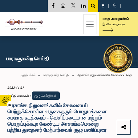
E
|
සි
|
எனது பாராளுமன்றம்
இங்கே உள்நுழைக
பாராளுமன்ற செய்தி
முதற்பக்கம்
பாராளுமன்ற செய்தி
அரசாங்க நிறுவனங்களில் சேவையைப் பெற்...
2023-11-27
குழு செய்திகள்
செய்தி வகைகள்
:
அரசாங்க நிறுவனங்களில் சேவையைப்
02
பெற்றுக்கொள்ள வருகைதரும் பொதுமக்களை
சமமாக நடத்தவும் - வெளிப்படையான மற்றும்
பொறுப்புக்கூற வேண்டிய அரசாங்கமொன்று
பற்றிய துறைசார் மேற்பார்வைக் குழு பணிப்புரை