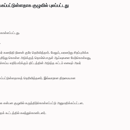
்பட்டுள்ளதாக குழுவில் புலப்பட்டது
கொள்ளப்பட்டது.
.
லாநிதி நிலான் குரே தெரிவித்தார். மேலும், வரலாற்று சிறப்புமிக்க
றை புரிந்து கொள்ள அடுக்குத் தொல்பொருள் ஆய்வுகளை மேற்கொள்வது,
ய எதிர்பார்க்கும் திட்டத்தின் அடுத்த கட்டம் எனவும் அவர்
க்கப்பட்டுள்ளதாகத் தெரிவித்தனர். இவ்வாறான திறமையான
என்பன குழுவில் கருத்திற்கொள்ளப்பட்டு அனுமதிக்கப்பட்டன.
கூட்டத்தில் கலந்துகொண்டனர்.