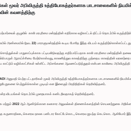
் மூவர் அபிவிருத்தி உத்தியோகத்தர்களாக பாடசாலைகளில் நியமிக்கப
ுவின் கவனத்திற்கு
ற்பார்வைக் குழுவில் காலி மரபுரிமை மன்றத்தின் எதிர்கால வழிகாட்டல் திட்டம் தொடர்பில் கருத்திற்
ில் அண்மையில் (நவ. 22) பாராளுமன்றத்தில் கூடிய போதே இந்த விடயம் கருத்திற்கொள்ளப்பட்டது
துக்கள் பாதுகாப்புக்காக பட்டியலிடுவதற்கு எதிர்பார்ப்பதாக காலி மரபுரிமை மன்றத்தின் தலைவர் க
ல் தொல்பொருள் ஆராய்ச்சியை மேற்கொள்வது, காலனித்துவ காலத்திற்கு முந்தைய காலத்தின் வரலாற்
காட்டும் வழிக்காட்சிகள் உள்ளிட்ட அம்சங்களை ஆவணப்படுத்துதல் என்பன காலியை அபிவிருத்தி செய்
், PADI அனுமதி பெற்ற பட்டதாரிகள் மூவர் அபிவிருத்தி உத்தியோகத்தர்களாக பாடசாலைகளில் நியமி
ெறுபேறுகளை பெற்றுக்கொள்ள முடியும் என இளைஞர் பிரதிநிதிகள் தெரிவித்தனர்.
போன்ற விடயங்கள் தொடர்பில் முறையாகக் கண்டறிவதாகத் தெரிவித்தனர்.
கை மற்றும் 2022 ஆம் ஆண்டுக்கான கலாசார அலுவல்கள் திணைக்களத்தின் செயலாற்றுகை அறிக்கை 
ந்த கருணாதிலக, கௌரவ நாலக பண்டார கோட்டேகொட, கௌரவ ஜயந்த கெடகொட ஆகியோர் இந்தக் 