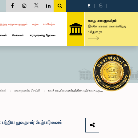
E
|
සි
|
எனது பாராளுமன்றம்
திற்கு வருகை தருதல்
கற்க
பங்கேற்க
இங்கே உங்கள் கணக்கிற்கு
உள்நுழைக
ல்கள்
செயலகம்
பாராளுமன்ற நேரலை
க்கம்
பாராளுமன்ற செய்தி
காலி மரபுரிமை மன்றத்தின் எதிர்கால வழ...
 பற்றிய துறைசார் மேற்பார்வைக்