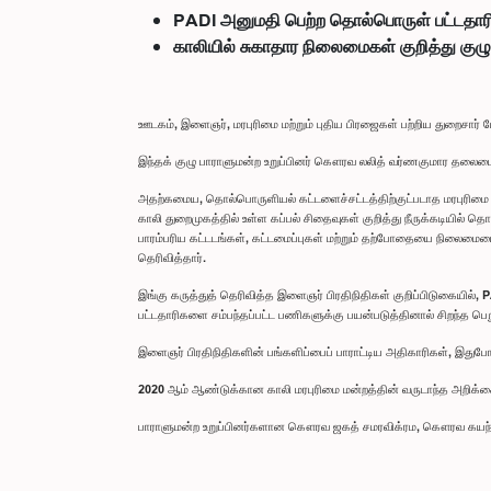
PADI அனுமதி பெற்ற தொல்பொருள் பட்டதாரிகள
காலியில் சுகாதார நிலைமைகள் குறித்து குழ
ஊடகம், இளைஞர், மரபுரிமை மற்றும் புதிய பிரஜைகள் பற்றிய துறைசார் மே
இந்தக் குழு பாராளுமன்ற உறுப்பினர் கௌரவ லலித் வர்ணகுமார தலைமைய
அதற்கமைய, தொல்பொருளியல் கட்டளைச்சட்டத்திற்குட்படாத மரபுரிமை சொத்
காலி துறைமுகத்தில் உள்ள கப்பல் சிதைவுகள் குறித்து நீருக்கடியி
பாரம்பரிய கட்டடங்கள், கட்டமைப்புகள் மற்றும் தற்போதையை நிலைமையை 
தெரிவித்தார்.
இங்கு கருத்துத் தெரிவித்த இளைஞர் பிரதிநிதிகள் குறிப்பிடுகையில
பட்டதாரிகளை சம்பந்தப்பட்ட பணிகளுக்கு பயன்படுத்தினால் சிறந்த ப
இளைஞர் பிரதிநிதிகளின் பங்களிப்பைப் பாராட்டிய அதிகாரிகள், இது
2020 ஆம் ஆண்டுக்கான காலி மரபுரிமை மன்றத்தின் வருடாந்த அறிக்
பாராளுமன்ற உறுப்பினர்களான கௌரவ ஜகத் சமரவிக்ரம, கௌரவ கய