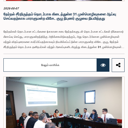
நிரந்தரமானதும் சுயாதீனமானதுமான சம்பள மற்றும் பணியாளர் ஆணைக்குழுவை நிறுவுவதற்கான
யோசனையையும் குழுத் தலைவர் முன்வைத்தார்.
2026-08-07
தேர்தல் சீர்திருத்தம் தொடர்பாக கிடைத்துள்ள 31 முன்மொழிவுகளை ஆய்வு
செய்வதற்காக பாராளுமன்ற விசேட குழு நிபுணர் குழுவை நியமித்தது
தேர்தல்கள் தொடர்பான சட்டங்களை (மாகாண சபை தேர்தல்களுடன் தொடர்பான சட்டங்கள் நீங்கலாக)
மீளாய்வு செய்து, பாராளுமன்றத்திற்கு அறிக்கையிடுவதற்கும், அது தொடர்பிலான முன்மொழிவுகள்
மற்றும் விதப்புரைகளை சமர்ப்பிப்பதற்காகவும் நியமிக்கப்பட்டுள்ள பாராளுமன்ற விசேட குழு, தேர்தல்
சீர்திருத்தம் தொடர்பாக தனிநபர்கள் மற்றும் அமைப்புகளிடமிருந்து கிடைத்துள்ள 31 முன்மொழிவுகள்
மற்றும் இதற்கு முன்னர் தேர்தல் சீர்திருத்தங்கள் தொடர்பில் சமர்ப்பிக்கப்பட்ட விசேட பாராளுமன்ற
குழுக்களின் அறிக்கைகளையும் ஆராய்ந்து அறிக்கையிடுவதற்காக நிபுணர் குழுவொன்றை
நியமித்துள்ளது.கௌரவ பொது நிர்வாக, மாகாண சபைகள் மற்றும் உள்ளூராட்சி அமைச்சர் பேராசிரியர்
மேலும் வாசிக்க
ஏ.எச்.எம்.எச்.அபயரத்ன அவர்கள் தலைமையில் அண்மையில் பாராளுமன்றத்தில் நடைபெற்ற குறித்த
விசேட குழுக் கூட்டத்தின் போதே இத்தீர்மானம் எடுக்கப்பட்டது.2004, 2007 மற்றும் 2022 ஆம்
ஆண்டுகளில் வெளியிடப்பட்ட பாராளுமன்ற விசேட குழுக்களின் அறிக்கைகள் மற்றும் தனிநபர்கள்,
அமைப்புகள் ஆகியவற்றினால் சமர்ப்பிக்கப்பட்டுள்ள 31 முன்மொழிவுகளை அடிப்படையாகக் கொண்டு
தேர்தல் சீர்திருத்தங்கள் தொடர்பாக விரிவான கலந்துரையாடல் இங்கு இடம்பெற்றது.உள்ளூராட்சி
மன்றத் தேர்தல் முறைக்காக கலப்பு தேர்தல் முறையை அறிமுகப்படுத்துதல், சிறு கட்சிகள் மற்றும்
சிறுபான்மை குழுக்களின் பிரதிநிதித்துவத்தை உறுதிப்படுத்துதல், பெண்களின் பிரதிநிதித்துவத்தை
மேம்படுத்துதல், மின்னணு வாக்களிப்பு முறையை அறிமுகப்படுத்துதல், முன்கூட்டியே வாக்களிக்கும்
வசதியை ஏற்படுத்துதல் உள்ளிட்ட பல்வேறு முன்மொழிவுகள் தொடர்பில் இக்கூட்டத்தில் விசேட கவனம்
செலுத்தப்பட்டது.மேலும், வெளிநாடுகளில் வாழும் இலங்கையர்களுக்கு வாக்களிக்கும் உரிமையை
வழங்குவது தொடர்பான முன்மொழிவுகளும் பரிசீலிக்கப்பட்டதுடன், அதற்குத் தேவையான சட்ட மற்றும்
நிர்வாக ஏற்பாடுகள் குறித்து மேலும் விரிவான ஆய்வு மேற்கொள்ள வேண்டியதன் அவசியமும்