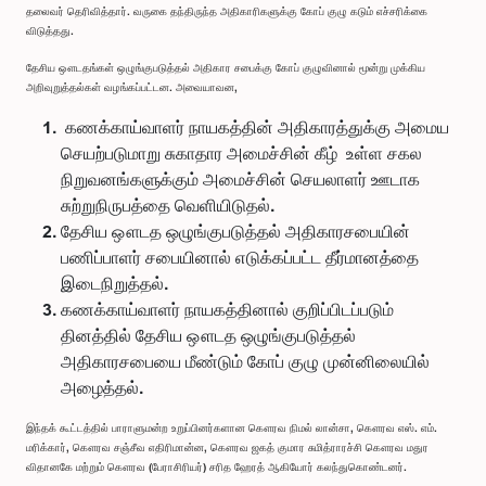
தலைவர் தெரிவித்தார். வருகை தந்திருந்த அதிகாரிகளுக்கு கோப் குழு கடும் எச்சரிக்கை
விடுத்தது.
தேசிய ஔடதங்கள் ஒழுங்குபடுத்தல் அதிகார சபைக்கு கோப் குழுவினால் மூன்று முக்கிய
அறிவுறுத்தல்கள் வழங்கப்பட்டன. அவையாவன,
கணக்காய்வாளர் நாயகத்தின் அதிகாரத்துக்கு அமைய
செயற்படுமாறு சுகாதார அமைச்சின் கீழ் உள்ள சகல
நிறுவனங்களுக்கும் அமைச்சின் செயலாளர் ஊடாக
சுற்றுநிருபத்தை வெளியிடுதல்.
தேசிய ஔடத ஒழுங்குபடுத்தல் அதிகாரசபையின்
பணிப்பாளர் சபையினால் எடுக்கப்பட்ட தீர்மானத்தை
இடைநிறுத்தல்.
கணக்காய்வாளர் நாயகத்தினால் குறிப்பிடப்படும்
தினத்தில் தேசிய ஔடத ஒழுங்குபடுத்தல்
அதிகாரசபையை மீண்டும் கோப் குழு முன்னிலையில்
அழைத்தல்.
இந்தக் கூட்டத்தில் பாராளுமன்ற உறுப்பினர்களான கௌரவ நிமல் லான்சா, கௌரவ எஸ். எம்.
மரிக்கார், கௌரவ சஞ்சீவ எதிரிமான்ன, கௌரவ ஜகத் குமார சுமித்ராரச்சி கௌரவ மதுர
விதானகே மற்றும் கௌரவ (பேராசிரியர்) சரித ஹேரத் ஆகியோர் கலந்துகொண்டனர்.