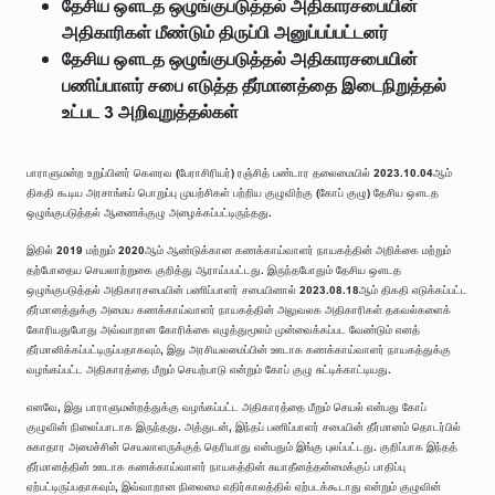
தேசிய ஔடத ஒழுங்குபடுத்தல் அதிகாரசபையின்
அதிகாரிகள் மீண்டும் திருப்பி அனுப்பப்பட்டனர்
தேசிய ஔடத ஒழுங்குபடுத்தல் அதிகாரசபையின்
பணிப்பாளர் சபை எடுத்த தீர்மானத்தை இடைநிறுத்தல்
உட்பட 3 அறிவுறுத்தல்கள்
பாராளுமன்ற உறுப்பினர் கௌரவ (பேராசிரியர்) ரஞ்சித் பண்டார தலைமையில் 2023.10.04ஆம்
திகதி கூடிய அரசாங்கப் பொறுப்பு முயற்சிகள் பற்றிய குழுவிற்கு (கோப் குழு) தேசிய ஔடத
ஒழுங்குபடுத்தல் ஆணைக்குழு அழைக்கப்பட்டிருந்தது.
இதில் 2019 மற்றும் 2020ஆம் ஆண்டுக்கான கணக்காய்வாளர் நாயகத்தின் அறிக்கை மற்றும்
தற்போதைய செயலாற்றுகை குறித்து ஆராய்பபட்டது. இருந்தபோதும் தேசிய ஔடத
ஒழுங்குபடுத்தல் அதிகாரசபையின் பணிப்பாளர் சபையினால் 2023.08.18ஆம் திகதி எடுக்கப்பட்ட
தீர்மானத்துக்கு அமைய கணக்காய்வாளர் நாயகத்தின் அலுவலக அதிகாரிகள் தகவல்களைக்
கோரியதுபோது அவ்வாறான கோரிக்கை எழுத்துமூலம் முன்வைக்கப்பட வேண்டும் எனத்
தீர்மானிக்கப்பட்டிருப்பதாகவும், இது அரசியலமைப்பின் ஊடாக கணக்காய்வாளர் நாயகத்துக்கு
வழங்கப்பட்ட அதிகாரத்தை மீறும் செயற்பாடு என்றும் கோப் குழு சுட்டிக்காட்டியது.
எனவே, இது பாராளுமன்றத்துக்கு வழங்கப்பட்ட அதிகாரத்தை மீறும் செயல் என்பது கோப்
குழுவின் நிலைப்பாடாக இருந்தது. அத்துடன், இந்தப் பணிப்பாளர் சபையின் தீர்மானம் தொடர்பில்
சுகாதார அமைச்சின் செயலாளருக்குத் தெரியாது என்பதும் இங்கு புலப்பட்டது. குறிப்பாக இந்தத்
தீர்மானத்தின் ஊடாக கணக்காய்வாளர் நாயகத்தின் சுயாதீனத்தன்மைக்குப் பாதிப்பு
ஏற்பட்டிருப்பதாகவும், இவ்வாறான நிலைமை எதிர்காலத்தில் ஏற்படக்கூடாது என்றும் குழுவின்