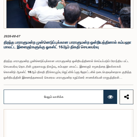
வலியுறுத்தப்பட்டது.விசேட குழுவினால் நியமிக்கப்பட்டுள்ள நிபுணர் குழு, கிடைத்துள்ள 31
முன்மொழிவுகளையும் முந்தைய பாராளுமன்ற விசேட குழுக்களின் அறிக்கைகளையும் பகுப்பாய்வு
செய்து, நடைமுறைக்கு ஏற்ற பரிந்துரைகளைக் கொண்ட அறிக்கையொன்றைத் தயாரிக்கவுள்ளது.
அதனைத் தொடர்ந்து, அந்தப் பரிந்துரைகளை ஆராய்ந்து அடுத்தகட்ட நடவடிக்கைகளை முன்னெடுக்க
குழு தீர்மானித்தது.இக்கூட்டத்தில், குழு உறுப்பினரான அமைச்சர் கலாநிதி உபாலி பன்னிலகே மற்றும்
பாராளுமன்ற உறுப்பினர்களான ரவி கருணாநாயக்க, ருவந்திலக ஜயக்கொடி மற்றும் கதிரவேலு
சண்முகம் குகதாசன் ஆகியோர் கலந்துகொண்டனர்.
2026-08-07
திறந்த பாராளுமன்ற முன்னெடுப்புக்கான பாராளுமன்ற ஒன்றியத்தினால் கம்பஹா
மாவட்ட இளைஞர்களுக்கு ஓகஸ்ட் 16ஆம் திகதி செயலமர்வு
திறந்த பாராளுமன்ற முன்னெடுப்புக்கான பாராளுமன்ற ஒன்றியத்தினால் செய்யப்படும் பிராந்திய மட்ட
செயலமர்வு தொடரின் முதலாவது நிகழ்வு, கம்பஹா மாவட்ட இளைஞர் சமூகத்தை இலக்காகக்
கொண்டு ஆகஸ்ட் 16ஆம் திகதி நீர்கொழும்பு ஜெட்விங் ப்ளூ ஹோட்டலில் நடைபெறவுள்ளதாக குறித்த
ஒன்றியத்தின் இணைத்தலைவர் கௌரவ பாராளுமன்ற உறுப்பினர் சாணக்கியன் ராஜபுத்திரன்
இராசமாணிக்கம் அவர்கள் தெரிவித்தார். திறந்த பாராளுமன்ற முன்னெடுப்புக்கான பாராளுமன்ற
ஒன்றியத்தின் கூட்டம் கௌரவ உறுப்பினரின் தலைமையில் அண்மையில் (5) நடைபெற்றபோது,
இச்செயலமர்வுக்கான ஏற்பாடுகள் குறித்துக் கலந்துரையாடப்பட்டது.இளைஞர் பிரதிநிதிகளின்
மேலும் வாசிக்க
பங்கேற்புடன் திறந்த பாராளுமன்றக் கருத்திட்டத்தை மேலும் முன்னெடுத்துச் செல்லும் நோக்கில் இந்த
செயலமர்வு தொடர் ஏற்பாடு செய்யப்படுகின்றது. இதில் ஒன்றியத்தின் உறுப்பினர்கள் மற்றும் கம்பஹா
மாவட்டத்தை பிரதிநிதித்துவப்படுத்தும் பாராளுமன்ற உறுப்பினர்களும் பங்கேற்கவிருக்கின்றனர்.இந்த
செயலமர்வுகளின் ஊடாக, இளைஞர் சமூகத்திற்கு பாராளுமன்ற நடவடிக்கைகள், சட்டவாக்க
செயன்முறை மற்றும் திறந்த பாராளுமன்றத்தின் எண்ணக்கரு தொடர்பில் விழிப்புணர்வூட்டவும்,
பாராளுமன்றத்திற்கும் பொதுமக்களுக்கும் இடையிலான தொடர்பை மேலும் வலுப்படுத்துவதும்
எதிர்பார்க்கப்படுகின்றது.இந்தக் கூட்டத்தில் ஒன்றியத்தின் கௌரவ உறுப்பினர்கள் மற்றும்