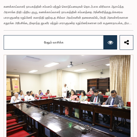
கணக்காய்வாளர் நாயகத்தின் சம்பளம் மற்றும் கொடுப்பனவுகள் தொடர்பாக விரிவாக ஆராய்ந்த
அரசாங்க நிதி பற்றிய குழு, கணக்காய்வாளர் நாயகத்தின் சம்பளத்தை அங்கீகரித்தது.கௌரவ
பாராளுமன்ற உறுப்பினர் கலாநிதி ஹர்ஷ.த சில்வா அவர்களின் தலைமையில், பிரதி அமைச்சர்களான
சதுரங்க அபேசிங்க, நிஷாந்த ஜயவீர மற்றும் பாராளுமன்ற உறுப்பினர்களான ரவி கருணாநாயக்க, நிமல்
பலிஹேன, விஜேசிறி பஸ்நாயக்க, எம்.கே.எம். அஸ்லம், திலின சமரகோன் மற்றும் சம்பிக்க
ஹெட்டிஆராச்சி ஆகியோரின் பங்கேற்புடன் அண்மையில் (ஆக. 04) பாராளுமன்றத்தில் கூடிய அரசாங்க
நிதி பற்றிய குழுக் கூட்டத்திலேயே இந்த அங்கீகாரம் வழங்கப்பட்டது.இலங்கை ஜனநாயக சோசலிசக்
மேலும் வாசிக்க
குடியரசின் அரசியலமைப்பின் 153(2) ஆம் உறுப்புரையின் பிரகாரம், கணக்காய்வாளர் நாயகத்தின்
சம்பளம் தொடர்பான பிரேரணை குழுவின் கவனத்திற்கு கொண்டு வரப்பட்டது.இதன்போது,
கணக்காய்வாளர் நாயகத்தின் பொறுப்புகள், அரச நிதி மேற்பார்வை மற்றும் கணக்காய்வுத் துறையின்
சுயாதீனத் தன்மை உள்ளிட்ட விடயங்களை கருத்தில் கொண்டு, சம்பள மட்டம் தொடர்பாக குழுத்
தலைவர் உள்ளிட்ட உறுப்பினர்கள் தமது கருத்துகளையும் பரிந்துரைகளையும் முன்வைத்தனர்.மேலும்,
அரசியலமைப்பின் 170 ஆம் உறுப்புரையின் பிரகாரம், கணக்காய்வாளர் நாயகம் ஒரு அரசாங்க ஊழியர்
அல்ல என்பதையும், நடைமுறையில் உள்ள அரசாங்க சம்பள அளவுகோலுக்கு வெளியே இப்பதவிக்கான
சம்பளத்தை விசேடமாக பரிசீலிக்க முடியும் என்பதையும் குழு சுட்டிக்காட்டியது.முன்மொழியப்பட்ட சம்பளத்
தொகை, முன்னர் பதவி வகித்த கணக்காய்வாளர் நாயகங்களின் சம்பளங்களையும் கருத்தில் கொண்டு
நிர்ணயிக்கப்பட்டதாக அதிகாரிகள் தெரிவித்தனர். இதற்கு முன்னர், சம்பளங்கள் மற்றும் பணியாளர்
ஆணைக்குழுவே இத்தகைய சம்பளங்களை நிர்ணயித்து வந்த போதிலும், தற்போது அத்தகைய
ஆணைக்குழு இல்லையெனவும் அதிகாரிகள் குறிப்பிட்டனர்.கணக்காய்வாளர் நாயகத்திற்கான
முன்மொழியப்பட்ட சம்பள மட்டத்தை குழு அங்கீகரித்திருந்தாலும், அப்பதவிக்கு வழங்கப்பட்டுள்ள
பொறுப்புகள் மற்றும் கடமைகளின் முக்கியத்துவத்தை கருத்தில் கொண்டு, அந்தச் சம்பளம் மேலும்
உயர்ந்த மட்டத்தில் இருக்க வேண்டும் என்ற கருத்தை குழுத் தலைவர் உள்ளிட்ட உறுப்பினர்கள்
முன்வைத்தனர்.அதன்படி, எதிர்காலத்தில் இச்சம்பள மட்டம் தொடர்பாக மேலும் கவனம் செலுத்தி
தேவையான தீர்மானங்கள் எடுக்கப்பட வேண்டியதன் அவசியம் குழுவில் வலியுறுத்தப்பட்டது. மேலும்,