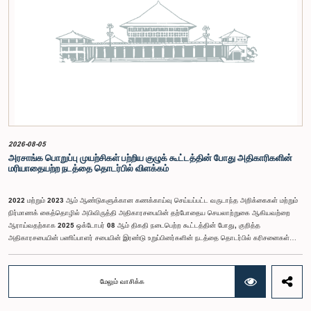
இச்செயலமர்வு தொடருக்கான அபிவிருத்தி பங்காளராக அனுசரணை வழங்கும் CII (Coalition for
Inclusive Impact) நிறுவனத்தின் பிரதிநிதிகளும் கலந்துகொண்டனர்.இந்த செயலமர்வில் பங்கேற்க
விரும்பும் கம்பஹா மாவட்டத்தைச் சேர்ந்த 18 – 35 வயதுக்குட்பட்ட இளைஞர், யுவதிகள் இங்கே
தரப்பட்டுள்ள https://forms.gle/aVp5UzhLbtPSmVap8 இணைப்பின் ஊடாக உரிய விண்ணப்பப்
படிவத்தை பூர்த்தி செய்து பதிவு செய்யுமாறு கேட்டுக்கொள்ளப்படுகின்றனர்.
2026-08-05
அரசாங்க பொறுப்பு முயற்சிகள் பற்றிய குழுக் கூட்டத்தின் போது அதிகாரிகளின்
மரியாதையற்ற நடத்தை தொடர்பில் விளக்கம்
2022 மற்றும் 2023 ஆம் ஆண்டுகளுக்கான கணக்காய்வு செய்யப்பட்ட வருடாந்த அறிக்கைகள் மற்றும்
நிர்மாணக் கைத்தொழில் அபிவிருத்தி அதிகாரசபையின் தற்போதைய செயலாற்றுகை ஆகியவற்றை
ஆராய்வதற்காக 2025 ஒக்டோபர் 08 ஆம் திகதி நடைபெற்ற கூட்டத்தின் போது, குறித்த
அதிகாரசபையின் பணிப்பாளர் சபையின் இரண்டு உறுப்பினர்களின் நடத்தை தொடர்பில் கரிசனைகள்
எழுந்தன என்பதை அரசாங்க பொறுப்பு முயற்சிகள் பற்றிய குழு பொதுமக்களுக்கு
அறியத்தருகின்றது. பாராளுமன்றக் குழுக்களின் முன் சமூகமளிக்கும் போது பின்பற்ற வேண்டியதாக
நிர்ணயிக்கப்பட்ட ஆடை நடைமுறைக்கு இணங்காத வகையிலேயே அதிகாரிகளில் ஒருவர்
மேலும் வாசிக்க
இக்கூட்டத்தில் கலந்துகொண்டார் என்பதைக் குழு அவதானித்தது. மேலும், தாபிக்கப்பட்ட பாராளுமன்ற
நடைமுறை மற்றும் ஒழுங்குமுறைகளுக்கு முரணான வகையில், தவிசாளரின் முன் அனுமதியைப்