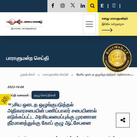
E
|
සි
|
எனது பாராளுமன்றம்
இங்கே உள்நுழைக
பாராளுமன்ற செய்தி
முதற்பக்கம்
பாராளுமன்ற செய்தி
தேசிய ஒளடத ஒழுங்குபடுத்தல் அதிகாரசப...
2023-10-06
குழு செய்திகள்
செய்தி வகைகள்
:
தேசிய ஒளடத ஒழுங்குபடுத்தல்
02
அதிகாரசபையின் பணிப்பாளர் சபையினால்
எடுக்கப்பட்ட அரசியலமைப்புக்கு முரணான
தீர்மானத்துக்கு கோப் குழு ஆட்சேபனை