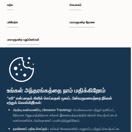
கற்க
செயலகம்
பங்கேற்க
பாராளுமன்ற நேரலை
பாராளுமன்ற உறுப்பினர்கள்
முதற்பக்கம்
பாராளுமன்ற கையடக்க செயலி
உங்கள் அந்தரங்கத்தை நாம் மதிக்கிறோம்
"சரி" என்பதைக் கிளிக் செய்வதன் மூலம், பின்வருவனவற்றை நீங்கள்
ஏற்றுக் கொள்கிறீர்கள்:
அமர்வு கண்காணிப்பு (Session Tracking):
மென்மையான மற்றும் தனிப்பட்ட
ரீதியான அனுபவத்திற்காக எங்கள் இணையத்தளத்தில் உங்கள் செயற்பாட்டைக்
எம்மை பின்தொடர்க :
கண்காணிக்க அமர்வுகளைப் பயன்படுத்துகிறோம்.
தரவினைப் பதிவு செய்தல் :
எங்கள் சேவைகளின் பாதுகாப்பு மற்றும் செயற்பாட்டை