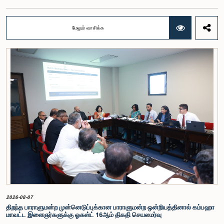
மற்றும் இதற்கு முன்னர் தேர்தல் சீர்திருத்தங்கள் தொடர்பில் சமர்ப்பிக்கப்பட்ட விசேட பாராளுமன்ற
குழுக்களின் அறிக்கைகளையும் ஆராய்ந்து அறிக்கையிடுவதற்காக நிபுணர் குழுவொன்றை
நியமித்துள்ளது.கௌரவ பொது நிர்வாக, மாகாண சபைகள் மற்றும் உள்ளூராட்சி அமைச்சர் பேராசிரியர்
மேலும் வாசிக்க
ஏ.எச்.எம்.எச்.அபயரத்ன அவர்கள் தலைமையில் அண்மையில் பாராளுமன்றத்தில் நடைபெற்ற குறித்த
விசேட குழுக் கூட்டத்தின் போதே இத்தீர்மானம் எடுக்கப்பட்டது.2004, 2007 மற்றும் 2022 ஆம்
ஆண்டுகளில் வெளியிடப்பட்ட பாராளுமன்ற விசேட குழுக்களின் அறிக்கைகள் மற்றும் தனிநபர்கள்,
அமைப்புகள் ஆகியவற்றினால் சமர்ப்பிக்கப்பட்டுள்ள 31 முன்மொழிவுகளை அடிப்படையாகக் கொண்டு
தேர்தல் சீர்திருத்தங்கள் தொடர்பாக விரிவான கலந்துரையாடல் இங்கு இடம்பெற்றது.உள்ளூராட்சி
மன்றத் தேர்தல் முறைக்காக கலப்பு தேர்தல் முறையை அறிமுகப்படுத்துதல், சிறு கட்சிகள் மற்றும்
சிறுபான்மை குழுக்களின் பிரதிநிதித்துவத்தை உறுதிப்படுத்துதல், பெண்களின் பிரதிநிதித்துவத்தை
மேம்படுத்துதல், மின்னணு வாக்களிப்பு முறையை அறிமுகப்படுத்துதல், முன்கூட்டியே வாக்களிக்கும்
வசதியை ஏற்படுத்துதல் உள்ளிட்ட பல்வேறு முன்மொழிவுகள் தொடர்பில் இக்கூட்டத்தில் விசேட கவனம்
செலுத்தப்பட்டது.மேலும், வெளிநாடுகளில் வாழும் இலங்கையர்களுக்கு வாக்களிக்கும் உரிமையை
வழங்குவது தொடர்பான முன்மொழிவுகளும் பரிசீலிக்கப்பட்டதுடன், அதற்குத் தேவையான சட்ட மற்றும்
நிர்வாக ஏற்பாடுகள் குறித்து மேலும் விரிவான ஆய்வு மேற்கொள்ள வேண்டியதன் அவசியமும்
வலியுறுத்தப்பட்டது.விசேட குழுவினால் நியமிக்கப்பட்டுள்ள நிபுணர் குழு, கிடைத்துள்ள 31
முன்மொழிவுகளையும் முந்தைய பாராளுமன்ற விசேட குழுக்களின் அறிக்கைகளையும் பகுப்பாய்வு
செய்து, நடைமுறைக்கு ஏற்ற பரிந்துரைகளைக் கொண்ட அறிக்கையொன்றைத் தயாரிக்கவுள்ளது.
அதனைத் தொடர்ந்து, அந்தப் பரிந்துரைகளை ஆராய்ந்து அடுத்தகட்ட நடவடிக்கைகளை முன்னெடுக்க
குழு தீர்மானித்தது.இக்கூட்டத்தில், குழு உறுப்பினரான அமைச்சர் கலாநிதி உபாலி பன்னிலகே மற்றும்
பாராளுமன்ற உறுப்பினர்களான ரவி கருணாநாயக்க, ருவந்திலக ஜயக்கொடி மற்றும் கதிரவேலு
சண்முகம் குகதாசன் ஆகியோர் கலந்துகொண்டனர்.
2026-08-07
திறந்த பாராளுமன்ற முன்னெடுப்புக்கான பாராளுமன்ற ஒன்றியத்தினால் கம்பஹா
மாவட்ட இளைஞர்களுக்கு ஓகஸ்ட் 16ஆம் திகதி செயலமர்வு