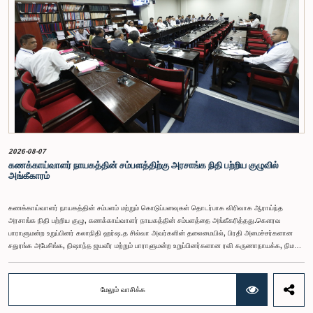
2026-08-07
கணக்காய்வாளர் நாயகத்தின் சம்பளத்திற்கு அரசாங்க நிதி பற்றிய குழுவில்
அங்கீகாரம்
கணக்காய்வாளர் நாயகத்தின் சம்பளம் மற்றும் கொடுப்பனவுகள் தொடர்பாக விரிவாக ஆராய்ந்த
அரசாங்க நிதி பற்றிய குழு, கணக்காய்வாளர் நாயகத்தின் சம்பளத்தை அங்கீகரித்தது.கௌரவ
பாராளுமன்ற உறுப்பினர் கலாநிதி ஹர்ஷ.த சில்வா அவர்களின் தலைமையில், பிரதி அமைச்சர்களான
சதுரங்க அபேசிங்க, நிஷாந்த ஜயவீர மற்றும் பாராளுமன்ற உறுப்பினர்களான ரவி கருணாநாயக்க, நிமல்
பலிஹேன, விஜேசிறி பஸ்நாயக்க, எம்.கே.எம். அஸ்லம், திலின சமரகோன் மற்றும் சம்பிக்க
ஹெட்டிஆராச்சி ஆகியோரின் பங்கேற்புடன் அண்மையில் (ஆக. 04) பாராளுமன்றத்தில் கூடிய அரசாங்க
நிதி பற்றிய குழுக் கூட்டத்திலேயே இந்த அங்கீகாரம் வழங்கப்பட்டது.இலங்கை ஜனநாயக சோசலிசக்
மேலும் வாசிக்க
குடியரசின் அரசியலமைப்பின் 153(2) ஆம் உறுப்புரையின் பிரகாரம், கணக்காய்வாளர் நாயகத்தின்
சம்பளம் தொடர்பான பிரேரணை குழுவின் கவனத்திற்கு கொண்டு வரப்பட்டது.இதன்போது,