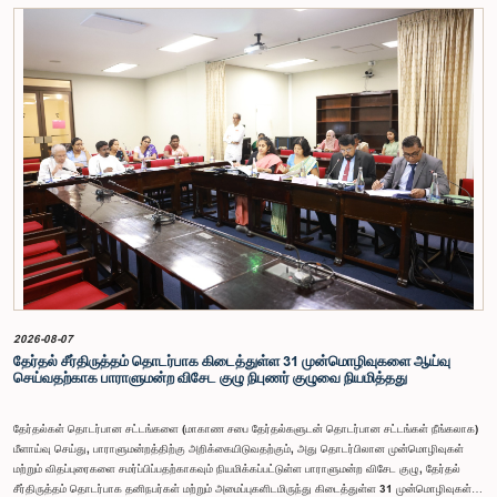
கணக்காய்வாளர் நாயகத்தின் பொறுப்புகள், அரச நிதி மேற்பார்வை மற்றும் கணக்காய்வுத் துறையின்
சுயாதீனத் தன்மை உள்ளிட்ட விடயங்களை கருத்தில் கொண்டு, சம்பள மட்டம் தொடர்பாக குழுத்
தலைவர் உள்ளிட்ட உறுப்பினர்கள் தமது கருத்துகளையும் பரிந்துரைகளையும் முன்வைத்தனர்.மேலும்,
அரசியலமைப்பின் 170 ஆம் உறுப்புரையின் பிரகாரம், கணக்காய்வாளர் நாயகம் ஒரு அரசாங்க ஊழியர்
அல்ல என்பதையும், நடைமுறையில் உள்ள அரசாங்க சம்பள அளவுகோலுக்கு வெளியே இப்பதவிக்கான
சம்பளத்தை விசேடமாக பரிசீலிக்க முடியும் என்பதையும் குழு சுட்டிக்காட்டியது.முன்மொழியப்பட்ட சம்பளத்
தொகை, முன்னர் பதவி வகித்த கணக்காய்வாளர் நாயகங்களின் சம்பளங்களையும் கருத்தில் கொண்டு
நிர்ணயிக்கப்பட்டதாக அதிகாரிகள் தெரிவித்தனர். இதற்கு முன்னர், சம்பளங்கள் மற்றும் பணியாளர்
ஆணைக்குழுவே இத்தகைய சம்பளங்களை நிர்ணயித்து வந்த போதிலும், தற்போது அத்தகைய
ஆணைக்குழு இல்லையெனவும் அதிகாரிகள் குறிப்பிட்டனர்.கணக்காய்வாளர் நாயகத்திற்கான
முன்மொழியப்பட்ட சம்பள மட்டத்தை குழு அங்கீகரித்திருந்தாலும், அப்பதவிக்கு வழங்கப்பட்டுள்ள
பொறுப்புகள் மற்றும் கடமைகளின் முக்கியத்துவத்தை கருத்தில் கொண்டு, அந்தச் சம்பளம் மேலும்
உயர்ந்த மட்டத்தில் இருக்க வேண்டும் என்ற கருத்தை குழுத் தலைவர் உள்ளிட்ட உறுப்பினர்கள்
முன்வைத்தனர்.அதன்படி, எதிர்காலத்தில் இச்சம்பள மட்டம் தொடர்பாக மேலும் கவனம் செலுத்தி
தேவையான தீர்மானங்கள் எடுக்கப்பட வேண்டியதன் அவசியம் குழுவில் வலியுறுத்தப்பட்டது. மேலும்,
நிரந்தரமானதும் சுயாதீனமானதுமான சம்பள மற்றும் பணியாளர் ஆணைக்குழுவை நிறுவுவதற்கான
யோசனையையும் குழுத் தலைவர் முன்வைத்தார்.
2026-08-07
தேர்தல் சீர்திருத்தம் தொடர்பாக கிடைத்துள்ள 31 முன்மொழிவுகளை ஆய்வு
செய்வதற்காக பாராளுமன்ற விசேட குழு நிபுணர் குழுவை நியமித்தது
தேர்தல்கள் தொடர்பான சட்டங்களை (மாகாண சபை தேர்தல்களுடன் தொடர்பான சட்டங்கள் நீங்கலாக)
மீளாய்வு செய்து, பாராளுமன்றத்திற்கு அறிக்கையிடுவதற்கும், அது தொடர்பிலான முன்மொழிவுகள்
மற்றும் விதப்புரைகளை சமர்ப்பிப்பதற்காகவும் நியமிக்கப்பட்டுள்ள பாராளுமன்ற விசேட குழு, தேர்தல்
சீர்திருத்தம் தொடர்பாக தனிநபர்கள் மற்றும் அமைப்புகளிடமிருந்து கிடைத்துள்ள 31 முன்மொழிவுகள்