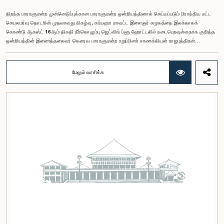
திறந்த பாராளுமன்ற முன்னெடுப்புக்கான பாராளுமன்ற ஒன்றியத்தினால் செய்யப்படும் பிராந்திய மட்ட
செயலமர்வு தொடரின் முதலாவது நிகழ்வு, கம்பஹா மாவட்ட இளைஞர் சமூகத்தை இலக்காகக்
கொண்டு ஆகஸ்ட் 16ஆம் திகதி நீர்கொழும்பு ஜெட்விங் ப்ளூ ஹோட்டலில் நடைபெறவுள்ளதாக குறித்த
ஒன்றியத்தின் இணைத்தலைவர் கௌரவ பாராளுமன்ற உறுப்பினர் சாணக்கியன் ராஜபுத்திரன்
இராசமாணிக்கம் அவர்கள் தெரிவித்தார். திறந்த பாராளுமன்ற முன்னெடுப்புக்கான பாராளுமன்ற
ஒன்றியத்தின் கூட்டம் கௌரவ உறுப்பினரின் தலைமையில் அண்மையில் (5) நடைபெற்றபோது,
இச்செயலமர்வுக்கான ஏற்பாடுகள் குறித்துக் கலந்துரையாடப்பட்டது.இளைஞர் பிரதிநிதிகளின்
மேலும் வாசிக்க
பங்கேற்புடன் திறந்த பாராளுமன்றக் கருத்திட்டத்தை மேலும் முன்னெடுத்துச் செல்லும் நோக்கில் இந்த
செயலமர்வு தொடர் ஏற்பாடு செய்யப்படுகின்றது. இதில் ஒன்றியத்தின் உறுப்பினர்கள் மற்றும் கம்பஹா
மாவட்டத்தை பிரதிநிதித்துவப்படுத்தும் பாராளுமன்ற உறுப்பினர்களும் பங்கேற்கவிருக்கின்றனர்.இந்த
செயலமர்வுகளின் ஊடாக, இளைஞர் சமூகத்திற்கு பாராளுமன்ற நடவடிக்கைகள், சட்டவாக்க
செயன்முறை மற்றும் திறந்த பாராளுமன்றத்தின் எண்ணக்கரு தொடர்பில் விழிப்புணர்வூட்டவும்,
பாராளுமன்றத்திற்கும் பொதுமக்களுக்கும் இடையிலான தொடர்பை மேலும் வலுப்படுத்துவதும்
எதிர்பார்க்கப்படுகின்றது.இந்தக் கூட்டத்தில் ஒன்றியத்தின் கௌரவ உறுப்பினர்கள் மற்றும்
இச்செயலமர்வு தொடருக்கான அபிவிருத்தி பங்காளராக அனுசரணை வழங்கும் CII (Coalition for
Inclusive Impact) நிறுவனத்தின் பிரதிநிதிகளும் கலந்துகொண்டனர்.இந்த செயலமர்வில் பங்கேற்க
விரும்பும் கம்பஹா மாவட்டத்தைச் சேர்ந்த 18 – 35 வயதுக்குட்பட்ட இளைஞர், யுவதிகள் இங்கே
தரப்பட்டுள்ள https://forms.gle/aVp5UzhLbtPSmVap8 இணைப்பின் ஊடாக உரிய விண்ணப்பப்
படிவத்தை பூர்த்தி செய்து பதிவு செய்யுமாறு கேட்டுக்கொள்ளப்படுகின்றனர்.