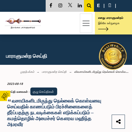
E
|
සි
|
எனது பாராளுமன்றம்
இங்கே உள்நுழைக
பாராளுமன்ற செய்தி
முதற்பக்கம்
பாராளுமன்ற செய்தி
விவசாயிகளிடமிருந்து நெல்லைக் கொள்வ...
2023-08-18
குழு செய்திகள்
செய்தி வகைகள்
:
விவசாயிகளிடமிருந்து நெல்லைக் கொள்வனவு
02
செய்வதில் காணப்படும் பிரச்சினைகளைத்
தீர்ப்பதற்கு நடவடிக்கைகள் எடுக்கப்படும் –
கமத்தொழில் அமைச்சர் கௌரவ மஹிந்த
அமரவீர