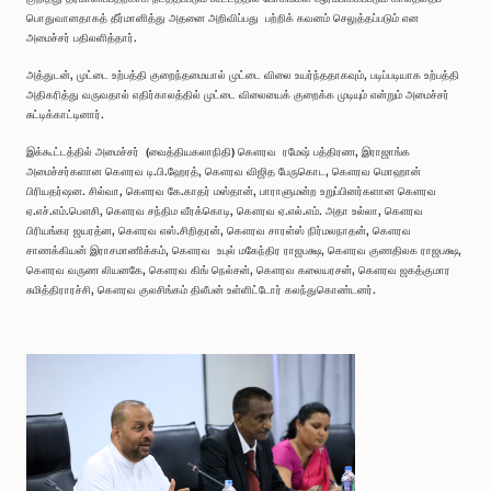
பொதுவானதாகத் தீர்மானித்து அதனை அறிவிப்பது பற்றிக் கவனம் செலுத்தப்படும் என
அமைச்சர் பதிலளித்தார்.
அத்துடன், முட்டை உற்பத்தி குறைந்தமையால் முட்டை விலை உயர்ந்ததாகவும், படிப்படியாக உற்பத்தி
அதிகரித்து வருவதால் எதிர்காலத்தில் முட்டை விலையைக் குறைக்க முடியும் என்றும் அமைச்சர்
சுட்டிக்காட்டினார்.
இக்கூட்டத்தில் அமைச்சர் (வைத்தியகலாநிதி) கௌரவ ரமேஷ் பத்திரண, இராஜாங்க
அமைச்சர்களான கௌரவ டி.பி.ஹேரத், கௌரவ விஜித பேருகொட, கௌரவ மொஹான்
பிரியதர்ஷன. சில்வா, கௌரவ கே.காதர் மஸ்தான், பாராளுமன்ற உறுப்பினர்களான கௌரவ
ஏ.எச்.எம்.பௌசி, கௌரவ சந்திம வீரக்கொடி, கௌரவ ஏ.எல்.எம். அதா உல்லா, கௌரவ
பிரியங்கர ஜயரத்ன, கௌரவ எஸ்.சிறிதரன், கௌரவ சாரள்ஸ் நிர்மலநாதன், கௌரவ
சாணக்கியன் இராசமாணிக்கம், கௌரவ உபுல் மகேந்திர ராஜபக்ஷ, கௌரவ குணதிலக ராஜபக்ஷ,
கௌரவ வருண லியனகே, கௌரவ கிங் நெல்சன், கௌரவ கலையரசன், கௌரவ ஜகத்குமார
சுமித்திராரச்சி, கௌரவ குலசிங்கம் திலீபன் உள்ளிட்டோர் கலந்துகொண்டனர்.