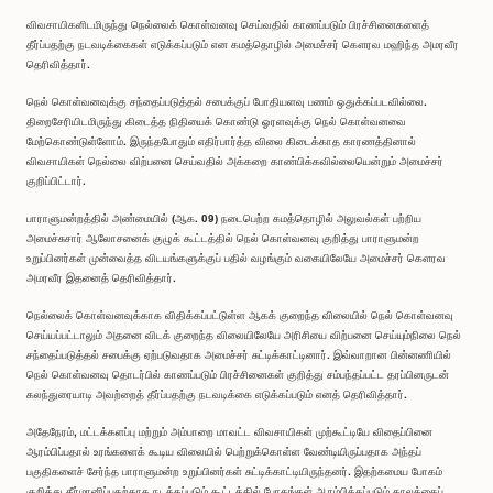
விவசாயிகளிடமிருந்து நெல்லைக் கொள்வனவு செய்வதில் காணப்படும் பிரச்சினைகளைத்
தீர்ப்பதற்கு நடவடிக்கைகள் எடுக்கப்படும் என கமத்தொழில் அமைச்சர் கௌரவ மஹிந்த அமரவீர
தெரிவித்தார்.
நெல் கொள்வனவுக்கு சந்தைப்படுத்தல் சபைக்குப் போதியளவு பணம் ஒதுக்கப்படவில்லை.
திறைசேரியிடமிருந்து கிடைத்த நிதியைக் கொண்டு ஓரளவுக்கு நெல் கொள்வனவை
மேற்கொண்டுள்ளோம். இருந்தபோதும் எதிர்பார்த்த விலை கிடைக்காத காரணத்தினால்
விவசாயிகள் நெல்லை விற்பனை செய்வதில் அக்கறை காண்பிக்கவில்லையென்றும் அமைச்சர்
குறிப்பிட்டார்.
பாராளுமன்றத்தில் அண்மையில் (ஆக. 09) நடைபெற்ற கமத்தொழில் அலுவல்கள் பற்றிய
அமைச்சுசார் ஆலோசனைக் குழுக் கூட்டத்தில் நெல் கொள்வனவு குறித்து பாராளுமன்ற
உறுப்பினர்கள் முன்வைத்த விடயங்களுக்குப் பதில் வழங்கும் வகையிலேயே அமைச்சர் கௌரவ
அமரவீர இதனைத் தெரிவித்தார்.
நெல்லைக் கொள்வனவுக்காக விதிக்கப்பட்டுள்ள ஆகக் குறைந்த விலையில் நெல் கொள்வனவு
செய்யப்பட்டாலும் அதனை விடக் குறைந்த விலையிலேயே அரிசியை விற்பனை செய்யும்நிலை நெல்
சந்தைப்படுத்தல் சபைக்கு ஏற்படுவதாக அமைச்சர் சுட்டிக்காட்டினார். இவ்வாறான பின்னணியில்
நெல் கொள்வனவு தொடர்பில் காணப்படும் பிரச்சினைகள் குறித்து சம்பந்தப்பட்ட தரப்பினருடன்
கலந்துரையாடி அவற்றைத் தீர்ப்பதற்கு நடவடிக்கை எடுக்கப்படும் எனத் தெரிவித்தார்.
அதேநேரம், மட்டக்களப்பு மற்றும் அம்பாறை மாவட்ட விவசாயிகள் முற்கூட்டியே விதைப்பினை
ஆரம்பிப்பதால் உரங்களைக் கூடிய விலையில் பெற்றுக்கொள்ள வேண்டியிருப்பதாக அந்தப்
பகுதிகளைச் சேர்ந்த பாராளுமன்ற உறுப்பினர்கள் சுட்டிக்காட்டியிருந்தனர். இதற்கமைய போகம்
குறித்து தீர்மானிப்பதற்காக நடத்தப்படும் கூட்டத்தில் போகங்கள் ஆரம்பிக்கப்படும் காலத்தைப்