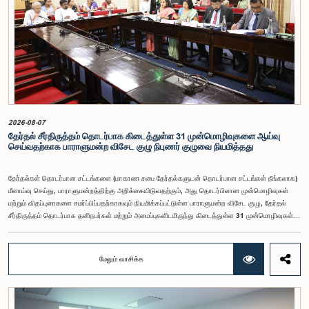
நிர்ணயிக்கப்பட்டதாக அதிகாரிகள் தெரிவித்தனர். இதற்கு முன்னர், சம்பளங்கள் மற்றும் பணியாளர்
ஆணைக்குழுவே இத்தகைய சம்பளங்களை நிர்ணயித்து வந்த போதிலும், தற்போது அத்தகைய
ஆணைக்குழு இல்லையெனவும் அதிகாரிகள் குறிப்பிட்டனர்.கணக்காய்வாளர் நாயகத்திற்கான
முன்மொழியப்பட்ட சம்பள மட்டத்தை குழு அங்கீகரித்திருந்தாலும், அப்பதவிக்கு வழங்கப்பட்டுள்ள
பொறுப்புகள் மற்றும் கடமைகளின் முக்கியத்துவத்தை கருத்தில் கொண்டு, அந்தச் சம்பளம் மேலும்
உயர்ந்த மட்டத்தில் இருக்க வேண்டும் என்ற கருத்தை குழுத் தலைவர் உள்ளிட்ட உறுப்பினர்கள்
முன்வைத்தனர்.அதன்படி, எதிர்காலத்தில் இச்சம்பள மட்டம் தொடர்பாக மேலும் கவனம் செலுத்தி
தேவையான தீர்மானங்கள் எடுக்கப்பட வேண்டியதன் அவசியம் குழுவில் வலியுறுத்தப்பட்டது. மேலும்,
நிரந்தரமானதும் சுயாதீனமானதுமான சம்பள மற்றும் பணியாளர் ஆணைக்குழுவை நிறுவுவதற்கான
யோசனையையும் குழுத் தலைவர் முன்வைத்தார்.
2026-08-07
தேர்தல் சீர்திருத்தம் தொடர்பாக கிடைத்துள்ள 31 முன்மொழிவுகளை ஆய்வு
செய்வதற்காக பாராளுமன்ற விசேட குழு நிபுணர் குழுவை நியமித்தது
தேர்தல்கள் தொடர்பான சட்டங்களை (மாகாண சபை தேர்தல்களுடன் தொடர்பான சட்டங்கள் நீங்கலாக)
மீளாய்வு செய்து, பாராளுமன்றத்திற்கு அறிக்கையிடுவதற்கும், அது தொடர்பிலான முன்மொழிவுகள்
மற்றும் விதப்புரைகளை சமர்ப்பிப்பதற்காகவும் நியமிக்கப்பட்டுள்ள பாராளுமன்ற விசேட குழு, தேர்தல்
சீர்திருத்தம் தொடர்பாக தனிநபர்கள் மற்றும் அமைப்புகளிடமிருந்து கிடைத்துள்ள 31 முன்மொழிவுகள்
மற்றும் இதற்கு முன்னர் தேர்தல் சீர்திருத்தங்கள் தொடர்பில் சமர்ப்பிக்கப்பட்ட விசேட பாராளுமன்ற
குழுக்களின் அறிக்கைகளையும் ஆராய்ந்து அறிக்கையிடுவதற்காக நிபுணர் குழுவொன்றை
நியமித்துள்ளது.கௌரவ பொது நிர்வாக, மாகாண சபைகள் மற்றும் உள்ளூராட்சி அமைச்சர் பேராசிரியர்
மேலும் வாசிக்க
ஏ.எச்.எம்.எச்.அபயரத்ன அவர்கள் தலைமையில் அண்மையில் பாராளுமன்றத்தில் நடைபெற்ற குறித்த
விசேட குழுக் கூட்டத்தின் போதே இத்தீர்மானம் எடுக்கப்பட்டது.2004, 2007 மற்றும் 2022 ஆம்
ஆண்டுகளில் வெளியிடப்பட்ட பாராளுமன்ற விசேட குழுக்களின் அறிக்கைகள் மற்றும் தனிநபர்கள்,
அமைப்புகள் ஆகியவற்றினால் சமர்ப்பிக்கப்பட்டுள்ள 31 முன்மொழிவுகளை அடிப்படையாகக் கொண்டு