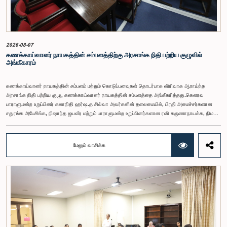
2026-08-07
கணக்காய்வாளர் நாயகத்தின் சம்பளத்திற்கு அரசாங்க நிதி பற்றிய குழுவில்
அங்கீகாரம்
கணக்காய்வாளர் நாயகத்தின் சம்பளம் மற்றும் கொடுப்பனவுகள் தொடர்பாக விரிவாக ஆராய்ந்த
அரசாங்க நிதி பற்றிய குழு, கணக்காய்வாளர் நாயகத்தின் சம்பளத்தை அங்கீகரித்தது.கௌரவ
பாராளுமன்ற உறுப்பினர் கலாநிதி ஹர்ஷ.த சில்வா அவர்களின் தலைமையில், பிரதி அமைச்சர்களான
சதுரங்க அபேசிங்க, நிஷாந்த ஜயவீர மற்றும் பாராளுமன்ற உறுப்பினர்களான ரவி கருணாநாயக்க, நிமல்
பலிஹேன, விஜேசிறி பஸ்நாயக்க, எம்.கே.எம். அஸ்லம், திலின சமரகோன் மற்றும் சம்பிக்க
ஹெட்டிஆராச்சி ஆகியோரின் பங்கேற்புடன் அண்மையில் (ஆக. 04) பாராளுமன்றத்தில் கூடிய அரசாங்க
நிதி பற்றிய குழுக் கூட்டத்திலேயே இந்த அங்கீகாரம் வழங்கப்பட்டது.இலங்கை ஜனநாயக சோசலிசக்
மேலும் வாசிக்க
குடியரசின் அரசியலமைப்பின் 153(2) ஆம் உறுப்புரையின் பிரகாரம், கணக்காய்வாளர் நாயகத்தின்
சம்பளம் தொடர்பான பிரேரணை குழுவின் கவனத்திற்கு கொண்டு வரப்பட்டது.இதன்போது,
கணக்காய்வாளர் நாயகத்தின் பொறுப்புகள், அரச நிதி மேற்பார்வை மற்றும் கணக்காய்வுத் துறையின்
சுயாதீனத் தன்மை உள்ளிட்ட விடயங்களை கருத்தில் கொண்டு, சம்பள மட்டம் தொடர்பாக குழுத்
தலைவர் உள்ளிட்ட உறுப்பினர்கள் தமது கருத்துகளையும் பரிந்துரைகளையும் முன்வைத்தனர்.மேலும்,
அரசியலமைப்பின் 170 ஆம் உறுப்புரையின் பிரகாரம், கணக்காய்வாளர் நாயகம் ஒரு அரசாங்க ஊழியர்
அல்ல என்பதையும், நடைமுறையில் உள்ள அரசாங்க சம்பள அளவுகோலுக்கு வெளியே இப்பதவிக்கான
சம்பளத்தை விசேடமாக பரிசீலிக்க முடியும் என்பதையும் குழு சுட்டிக்காட்டியது.முன்மொழியப்பட்ட சம்பளத்
தொகை, முன்னர் பதவி வகித்த கணக்காய்வாளர் நாயகங்களின் சம்பளங்களையும் கருத்தில் கொண்டு