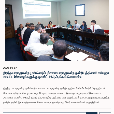
தேர்தல் சீர்திருத்தங்கள் தொடர்பாக விரிவான கலந்துரையாடல் இங்கு இடம்பெற்றது.உள்ளூராட்சி
மன்றத் தேர்தல் முறைக்காக கலப்பு தேர்தல் முறையை அறிமுகப்படுத்துதல், சிறு கட்சிகள் மற்றும்
சிறுபான்மை குழுக்களின் பிரதிநிதித்துவத்தை உறுதிப்படுத்துதல், பெண்களின் பிரதிநிதித்துவத்தை
மேம்படுத்துதல், மின்னணு வாக்களிப்பு முறையை அறிமுகப்படுத்துதல், முன்கூட்டியே வாக்களிக்கும்
வசதியை ஏற்படுத்துதல் உள்ளிட்ட பல்வேறு முன்மொழிவுகள் தொடர்பில் இக்கூட்டத்தில் விசேட கவனம்
செலுத்தப்பட்டது.மேலும், வெளிநாடுகளில் வாழும் இலங்கையர்களுக்கு வாக்களிக்கும் உரிமையை
வழங்குவது தொடர்பான முன்மொழிவுகளும் பரிசீலிக்கப்பட்டதுடன், அதற்குத் தேவையான சட்ட மற்றும்
நிர்வாக ஏற்பாடுகள் குறித்து மேலும் விரிவான ஆய்வு மேற்கொள்ள வேண்டியதன் அவசியமும்
வலியுறுத்தப்பட்டது.விசேட குழுவினால் நியமிக்கப்பட்டுள்ள நிபுணர் குழு, கிடைத்துள்ள 31
முன்மொழிவுகளையும் முந்தைய பாராளுமன்ற விசேட குழுக்களின் அறிக்கைகளையும் பகுப்பாய்வு
செய்து, நடைமுறைக்கு ஏற்ற பரிந்துரைகளைக் கொண்ட அறிக்கையொன்றைத் தயாரிக்கவுள்ளது.
அதனைத் தொடர்ந்து, அந்தப் பரிந்துரைகளை ஆராய்ந்து அடுத்தகட்ட நடவடிக்கைகளை முன்னெடுக்க
குழு தீர்மானித்தது.இக்கூட்டத்தில், குழு உறுப்பினரான அமைச்சர் கலாநிதி உபாலி பன்னிலகே மற்றும்
பாராளுமன்ற உறுப்பினர்களான ரவி கருணாநாயக்க, ருவந்திலக ஜயக்கொடி மற்றும் கதிரவேலு
சண்முகம் குகதாசன் ஆகியோர் கலந்துகொண்டனர்.
2026-08-07
திறந்த பாராளுமன்ற முன்னெடுப்புக்கான பாராளுமன்ற ஒன்றியத்தினால் கம்பஹா
மாவட்ட இளைஞர்களுக்கு ஓகஸ்ட் 16ஆம் திகதி செயலமர்வு
திறந்த பாராளுமன்ற முன்னெடுப்புக்கான பாராளுமன்ற ஒன்றியத்தினால் செய்யப்படும் பிராந்திய மட்ட
செயலமர்வு தொடரின் முதலாவது நிகழ்வு, கம்பஹா மாவட்ட இளைஞர் சமூகத்தை இலக்காகக்
கொண்டு ஆகஸ்ட் 16ஆம் திகதி நீர்கொழும்பு ஜெட்விங் ப்ளூ ஹோட்டலில் நடைபெறவுள்ளதாக குறித்த
ஒன்றியத்தின் இணைத்தலைவர் கௌரவ பாராளுமன்ற உறுப்பினர் சாணக்கியன் ராஜபுத்திரன்
இராசமாணிக்கம் அவர்கள் தெரிவித்தார். திறந்த பாராளுமன்ற முன்னெடுப்புக்கான பாராளுமன்ற
ஒன்றியத்தின் கூட்டம் கௌரவ உறுப்பினரின் தலைமையில் அண்மையில் (5) நடைபெற்றபோது,