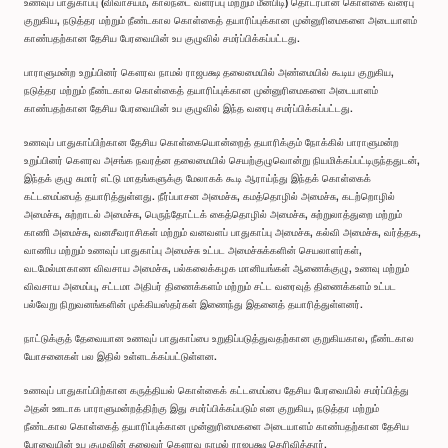
உணவுப் பாதுகாப்பு (விவாசயம், கால்நடை வளர்ப்பு மற்றும் மீன்பிடி) தொடர்பான கொள்கை வரைபு
குறுகிய, நடுத்தர மற்றும் நீண்டகால கொள்கைத் தயாரிப்புக்கான முன்னுரிமைகளை அடையாளம்
காண்பதற்கான தேசிய பேரவையின் உப குழுவில் சமர்ப்பிக்கப்பட்டது.
பாராளுமன்ற உறுப்பினர் கௌரவ நாமல் ராஜபக்ஷ தலைமையில் அண்மையில் கூடிய குறுகிய,
நடுத்தர மற்றும் நீண்டகால கொள்கைத் தயாரிப்புக்கான முன்னுரிமைகளை அடையாளம்
காண்பதற்கான தேசிய பேரவையின் உப குழுவில் இந்த வரைபு சமர்ப்பிக்கப்பட்டது.
உணவுப் பாதுகாப்பிற்கான தேசிய கொள்கையொன்றைத் தயாரிக்கும் நோக்கில் பாராளுமன்ற
உறுப்பினர் கௌரவ அசங்க நவரத்ன தலைமையில் செயற்குழுவொன்று நியமிக்கப்பட்டிருந்ததுடன்,
இந்தக் குழு சுமார் எட்டு மாதங்களுக்கு மேலாகக் கூடி ஆராய்ந்து இந்தக் கொள்கைக்
கட்டமைப்பைத் தயாரித்துள்ளது. நீர்ப்பாசன அமைச்சு, கமத்தொழில் அமைச்சு, கடற்றொழில்
அமைச்சு, சுற்றாடல் அமைச்சு, பெருந்தோட்டக் கைத்தொழில் அமைச்சு, சுற்றுலாத்துறை மற்றும்
காணி அமைச்சு, வனசீவராசிகள் மற்றும் வனவளப் பாதுகாப்பு அமைச்சு, கல்வி அமைச்சு, வர்த்தக,
வாணிப மற்றும் உணவுப் பாதுகாப்பு அமைச்சு உட்பட அமைச்சுக்களின் செயலாளர்கள்,
வடமேல்மாகாண விவசாய அமைச்சு, பல்கலைக்கழக மானியங்கள் ஆணைக்குழு, உணவு மற்றும்
விவசாய அமைப்பு, சட்டமா அதிபர் திணைக்களம் மற்றும் சட்ட வரைவுத் திணைக்களம் உட்பட
பல்வேறு நிறுவனங்களின் முக்கியஸ்தர்கள் இணைந்து இதனைத் தயாரித்துள்ளனர்.
நாட்டுக்குத் தேவையான உணவுப் பாதுகாப்பை உறுதிப்படுத்துவதற்கான குறுகியகால, நீண்டகால
யோசனைகள் பல இதில் உள்ளடக்கப்பட்டுள்ளன.
உணவுப் பாதுகாப்பிற்கான கருத்தியல் கொள்கைக் கட்டமைப்பை தேசிய பேரவையில் சமர்ப்பித்து
அதன் ஊடாக பாராளுமன்றத்திற்கு இது சமர்ப்பிக்கப்படும் என குறுகிய, நடுத்தர மற்றும்
நீண்டகால கொள்கைத் தயாரிப்புக்கான முன்னுரிமைகளை அடையாளம் காண்பதற்கான தேசிய
பேரவையின் உப குழுவின் தலைவர் கௌரவ நாமல் ராஜபக்ஷ தெரிவித்தார்.