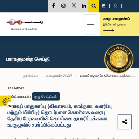
E
|
සි
|
எனது பாராளுமன்றம்
இங்கே உள்நுழைக
பாராளுமன்ற செய்தி
முதற்பக்கம்
பாராளுமன்ற செய்தி
உணவுப் பாதுகாப்பு (விவாசயம், கால்நடை ...
2023-07-28
குழு செய்திகள்
செய்தி வகைகள்
:
உணவுப் பாதுகாப்பு (விவாசயம், கால்நடை வளர்ப்பு
02
மற்றும் மீன்பிடி) தொடர்பான கொள்கை வரைபு
தேசிய பேரவையின் கொள்கை தயாரிப்புக்கான
உபகுழுவில் சமர்ப்பிக்கப்பட்டது