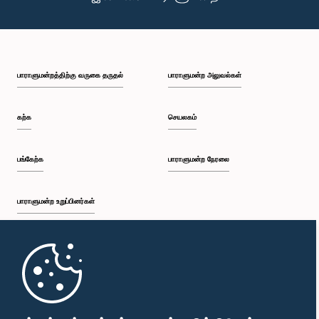
பாராளுமன்றத்திற்கு வருகை தருதல்
பாராளுமன்ற அலுவல்கள்
கற்க
செயலகம்
பங்கேற்க
பாராளுமன்ற நேரலை
பாராளுமன்ற உறுப்பினர்கள்
முதற்பக்கம்
பாராளுமன்ற கையடக்க செயலி