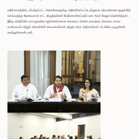
எதிர்காலத்தில், சம்பந்தப்பட்ட அமைச்சுகளுக்கு அறிவிக்கப்பட்டு, நிறுவன ஏற்பாடுகளை ஒதுக்கீடு
செய்வதற்கு தேவையான சட்ட திருத்தங்கள் மேற்கொள்ளப்படும் என அவர் மேலும் தெரிவித்தார்.
இந்த சந்திப்பில் பாராளுமன்ற உறுப்பினர்களான கௌரவ அசங்க நவரத்ன, கௌரவ சாகர
காரியவசம் மற்றும் அமைச்சின் செயலாளர்கள் மற்றும் அரச அதிகாரிகள் அடங்கிய குழுவினர்
கலந்துகொண்டனர்.