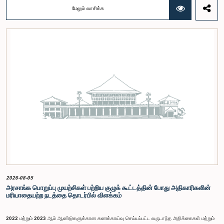
இச்செயலமர்வுக்கான ஏற்பாடுகள் குறித்துக் கலந்துரையாடப்பட்டது.இளைஞர் பிரதிநிதிகளின்
மேலும் வாசிக்க
பங்கேற்புடன் திறந்த பாராளுமன்றக் கருத்திட்டத்தை மேலும் முன்னெடுத்துச் செல்லும் நோக்கில் இந்த
செயலமர்வு தொடர் ஏற்பாடு செய்யப்படுகின்றது. இதில் ஒன்றியத்தின் உறுப்பினர்கள் மற்றும் கம்பஹா
மாவட்டத்தை பிரதிநிதித்துவப்படுத்தும் பாராளுமன்ற உறுப்பினர்களும் பங்கேற்கவிருக்கின்றனர்.இந்த
செயலமர்வுகளின் ஊடாக, இளைஞர் சமூகத்திற்கு பாராளுமன்ற நடவடிக்கைகள், சட்டவாக்க
செயன்முறை மற்றும் திறந்த பாராளுமன்றத்தின் எண்ணக்கரு தொடர்பில் விழிப்புணர்வூட்டவும்,
பாராளுமன்றத்திற்கும் பொதுமக்களுக்கும் இடையிலான தொடர்பை மேலும் வலுப்படுத்துவதும்
எதிர்பார்க்கப்படுகின்றது.இந்தக் கூட்டத்தில் ஒன்றியத்தின் கௌரவ உறுப்பினர்கள் மற்றும்
இச்செயலமர்வு தொடருக்கான அபிவிருத்தி பங்காளராக அனுசரணை வழங்கும் CII (Coalition for
Inclusive Impact) நிறுவனத்தின் பிரதிநிதிகளும் கலந்துகொண்டனர்.இந்த செயலமர்வில் பங்கேற்க
விரும்பும் கம்பஹா மாவட்டத்தைச் சேர்ந்த 18 – 35 வயதுக்குட்பட்ட இளைஞர், யுவதிகள் இங்கே
தரப்பட்டுள்ள https://forms.gle/aVp5UzhLbtPSmVap8 இணைப்பின் ஊடாக உரிய விண்ணப்பப்
படிவத்தை பூர்த்தி செய்து பதிவு செய்யுமாறு கேட்டுக்கொள்ளப்படுகின்றனர்.
2026-08-05
அரசாங்க பொறுப்பு முயற்சிகள் பற்றிய குழுக் கூட்டத்தின் போது அதிகாரிகளின்
மரியாதையற்ற நடத்தை தொடர்பில் விளக்கம்
2022 மற்றும் 2023 ஆம் ஆண்டுகளுக்கான கணக்காய்வு செய்யப்பட்ட வருடாந்த அறிக்கைகள் மற்றும்